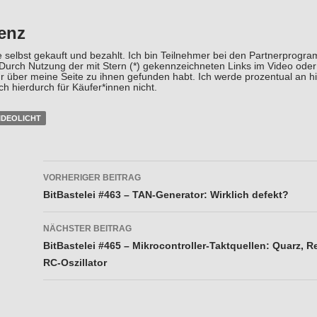
enz
 selbst gekauft und bezahlt. Ich bin Teilnehmer bei den Partnerpro
 Durch Nutzung der mit Stern (*) gekennzeichneten Links im Video ode
hr über meine Seite zu ihnen gefunden habt. Ich werde prozentual an hie
ch hierdurch für Käufer*innen nicht.
IDEOLICHT
Beitragsnavigation
VORHERIGER BEITRAG
BitBastelei #463 – TAN-Generator: Wirklich defekt?
NÄCHSTER BEITRAG
BitBastelei #465 – Mikrocontroller-Taktquellen: Quarz, R
RC-Oszillator