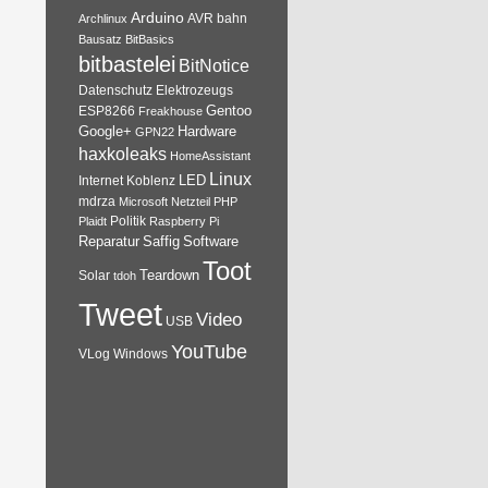
Arduino
AVR
bahn
Archlinux
Bausatz
BitBasics
bitbastelei
BitNotice
Datenschutz
Elektrozeugs
Gentoo
ESP8266
Freakhouse
Google+
Hardware
GPN22
haxkoleaks
HomeAssistant
Linux
Internet
Koblenz
LED
mdrza
Microsoft
Netzteil
PHP
Plaidt
Politik
Raspberry Pi
Reparatur
Software
Saffig
Toot
Teardown
Solar
tdoh
Tweet
Video
USB
YouTube
VLog
Windows