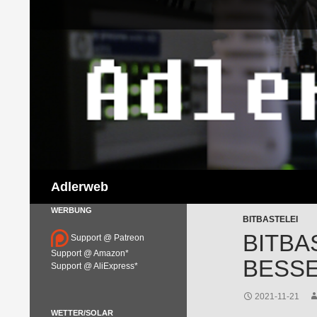
Suchen
Adlerweb
WERBUNG
BITBASTELEI
BITBA
Support @ Patreon
Support @ Amazon*
BESSE
Support @ AliExpress*
2021-11-21
WETTER/SOLAR