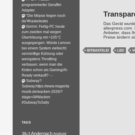
programmierter Geraffel-
Adapter.
Transpar
"Die Möpse liegen noch
da"#haxkoleaks
Das Gerät wurde
Grrrrrrr. Fertig-PC heute
aliexpress.com.
zum zweiten mal wegen
Anbieter, dass I
Preise ändern si
Überhitzung mit >105°C
ausgegangen. Würde Lenovo
bei einem System vielleicht
BITBASTELEI
LED
V
vernünftige Kühlung oder
wenigstens Throttling
verbauen, wenn man die
Kisten schon als Gaming/AI-
Ready verkauft? -.-
Subway?
Subway.https://www.magenta
musik.de/wacken-2026/?
stage=0#Wacken
#SubwayToSally
TAGS
Andernach
38c3
Android