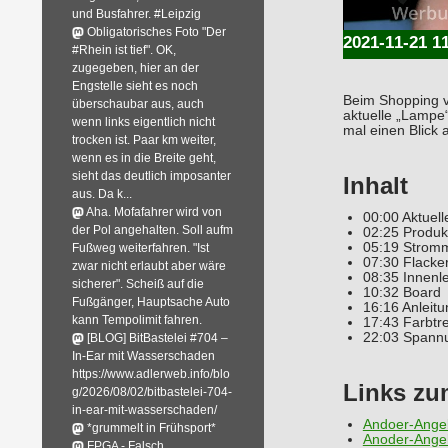
und Busfahrer. #Leipzig
Obligatorisches Foto "Der
2021-11-21 1
#Rhein ist tief". OK,
zugegeben, hier an der
Engstelle sieht es noch
Beim Shopping vo
überschaubar aus, auch
aktuelle „Lampe“
wenn links eigentlich nicht
mal einen Blick 
trocken ist. Paar km weiter,
wenn es in die Breite geht,
sieht das deutlich imposanter
Inhalt
aus. Da k...
Aha. Mofafahrer wird von
00:00 Aktuelle
der Pol angehalten. Soll aufm
02:25 Produkt
05:19 Strom
Fußweg weiterfahren. "Ist
07:30 Flacker
zwar nicht erlaubt aber wäre
08:35 Innenl
sicherer". Scheiß auf die
10:32 Board
Fußgänger, Hauptsache Auto
16:16 Anleitu
kann Tempolimit fahren.
17:43 Farbtr
22:03 Spannu
[BLOG] BitBastelei #704 –
In-Ear mit Wasserschaden
https://www.adlerweb.info/blo
Links z
g/2026/08/02/bitbastelei-704-
in-ear-mit-wasserschaden/
Andoer-Ange
*grummelt in Frühsport*
Anoder-Ange
FPGA - Falsch