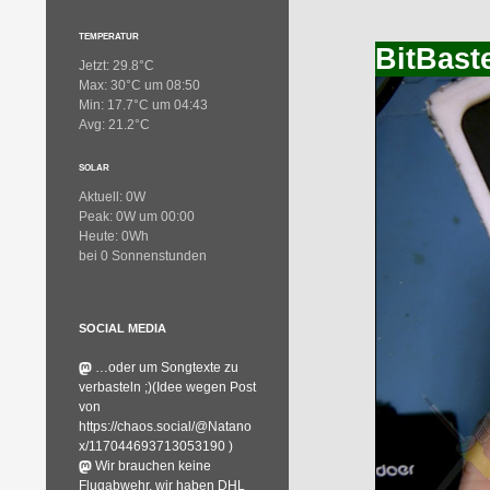
TEMPERATUR
BitBaste
Jetzt: 29.8°C
Max: 30°C um 08:50
Min: 17.7°C um 04:43
Avg: 21.2°C
SOLAR
Aktuell: 0W
Peak: 0W um 00:00
Heute: 0Wh
bei 0 Sonnenstunden
SOCIAL MEDIA
…oder um Songtexte zu
verbasteln ;)(Idee wegen Post
von
https://chaos.social/@Natano
x/117044693713053190 )
Wir brauchen keine
Flugabwehr, wir haben DHL