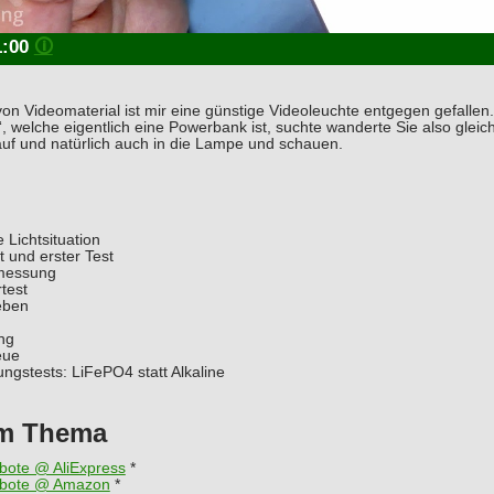
1:00
🛈
n Videomaterial ist mir eine günstige Videoleuchte entgegen gefallen.
, welche eigentlich eine Powerbank ist, suchte wanderte Sie also gleic
auf und natürlich auch in die Lampe und schauen.
 Lichtsituation
 und erster Test
messung
test
eben
ng
eue
ngstests: LiFePO4 statt Alkaline
um Thema
bote @ AliExpress
*
bote @ Amazon
*