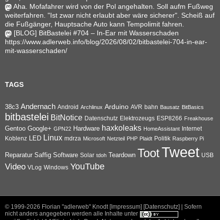
Aha. Mofafahrer wird von der Pol angehalten. Soll aufm Fußweg
weiterfahren. "Ist zwar nicht erlaubt aber wäre sicherer". Scheiß auf
die Fußgänger, Hauptsache Auto kann Tempolimit fahren.
[BLOG] BitBastelei #704 – In-Ear mit Wasserschaden
https://www.adlerweb.info/blog/2026/08/02/bitbastelei-704-in-ear-
mit-wasserschaden/
TAGS
Andernach
Arduino
38c3
AVR
bahn
Android
Archlinux
Bausatz
BitBasics
bitbastelei
BitNotice
Datenschutz
Elektrozeugs
ESP8266
Freakhouse
haxkoleaks
Gentoo
Google+
Hardware
Internet
GPN22
HomeAssistant
Linux
Koblenz
LED
mdrza
Microsoft
Netzteil
PHP
Plaidt
Politik
Raspberry Pi
Tweet
Toot
Reparatur
Software
Teardown
Saffig
Solar
USB
tdoh
YouTube
Video
VLog
Windows
© 1999-2026
Florian "adlerweb" Knodt [Impressum]
[Datenschutz]
| Sofern
nicht anders angegeben werden alle Inhalte unter