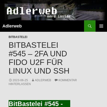
Suchen
Adlerweb
ZUM
INHALT
PRIMÄR
SPRINGEN
BITBASTELEI
MENÜ
BITBASTELEI
#545 – 2FA UND
FIDO U2F FÜR
LINUX UND SSH
2023-06-25
ADLERWEB
KOMMENTAR
HINTERLASSEN
BitBastelei #545 -