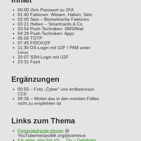
00:00 Vom Passwort zu 2FA
01:40 Faktoren: Wissen, Haben, Sein
02:00 Sein – Biometrische Faktoren
03:21 Haben – Smartcards & Co
03:54 Push-Techniken: SMS/Mail
04:28 Push-Techniken: Apps
05:05 TOTP
07:45 FIDO/U2F
11:30 OS-Login mit U2F / PAM unter
Linux
20:07 SSH-Login mit U2F
23:31 Fazit
Ergänzungen
00:55 – Foto „Cyber“ von erdbeernaut ·
CC0
09:36 – Wobei das in den meisten Fällen
nicht zu empfehlen ist
Links zum Thema
Fingerabdrücke klonen
@
YouTube/netzpolitik.org/plusminus
Ich sehe, also bin ich … Du – Gefahren