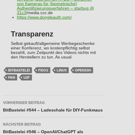
von Kameras für (biometrische)
Authentifizierungsverfahren – starbug @
31c3
/media.ccc.de
https://www.dongleauth.com/
Transparenz
Selbst gekauft/allgemeine Werbegeschenke
einer Konferenz, wo kostenpflichtig selbst
bezahlt, zum Zeitpunkt des Videos nichts mit
den Herstellern zu tun. As usual.
BITBASTELEI
FIDO2
LINUX
OPENSSH
PAM
U2F
Beitragsnavigation
VORHERIGER BEITRAG
BitBastelei #544 – Ladeschale für DIY-Funkmaus
NÄCHSTER BEITRAG
BitBastelei #546 – OpenAI/ChatGPT als