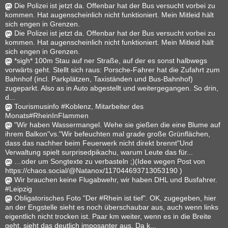
Die Polizei ist jetzt da. Offenbar hat der Bus versucht vorbei zu
kommen. Hat augenscheinlich nicht funktioniert. Mein Mitleid hält
sich engen in Grenzen.
Die Polizei ist jetzt da. Offenbar hat der Bus versucht vorbei zu
kommen. Hat augenscheinlich nicht funktioniert. Mein Mitleid hält
sich engen in Grenzen.
*sigh* 100m Stau auf ner Straße, auf der es sonst halbwegs
vorwärts geht. Stellt sich raus: Porsche-Fahrer hat die Zufahrt zum
Bahnhof (incl. Parkplätzen, Taxiständen und Bus-Bahnhof)
zugeparkt. Also as in Auto abgestellt und weitergegangen. So drin,
d...
Tourismusinfo #Koblenz, Mitarbeiter des
Monats#RheinInFlammen
"Wir haben Wassermangel. Wehe sie gießen die eine Blume auf
ihrem Balkon"vs."Wir befeuchten mal grade große Grünflächen,
dass das nachher beim Feuerwerk nicht direkt brennt"Und
Verwaltung spielt surprisedpikachu, warum Leute das für...
…oder um Songtexte zu verbasteln ;)(Idee wegen Post von
https://chaos.social/@Natanox/117044693713053190 )
Wir brauchen keine Flugabwehr, wir haben DHL und Busfahrer.
#Leipzig
Obligatorisches Foto "Der #Rhein ist tief". OK, zugegeben, hier
an der Engstelle sieht es noch überschaubar aus, auch wenn links
eigentlich nicht trocken ist. Paar km weiter, wenn es in die Breite
geht, sieht das deutlich imposanter aus. Da k...