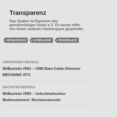
Transparenz
Das System ist Eigentum des
gemeinnützigen haxko e.V. Es wurde mWn.
von einem anderen Hackerspace gespendet.
BITBASTELEI
LITEPLACER
PICKNPLACE
Beitragsnavigation
VORHERIGER BEITRAG
BitBastelei #561 – USB-Data-Cable-Detector
MECHANIC DT3
NÄCHSTER BEITRAG
BitBastelei #563 – Industriedrucker-
Bedienelement: Revisionskunde