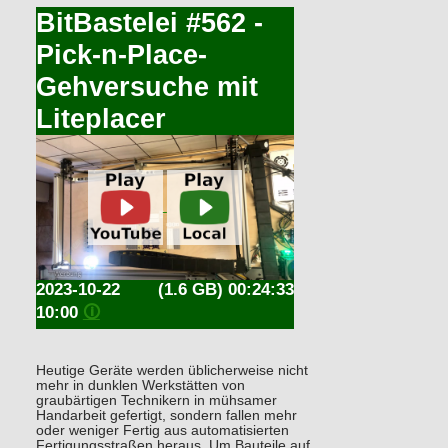
BitBastelei #562 -
Pick-n-Place-
Gehversuche mit
Liteplacer
2023-10-22
(1.6 GB) 00:24:33
10:00
🛈
Heutige Geräte werden üblicherweise nicht
mehr in dunklen Werkstätten von
graubärtigen Technikern in mühsamer
Handarbeit gefertigt, sondern fallen mehr
oder weniger Fertig aus automatisierten
Fertigungsstraßen heraus. Um Bauteile auf