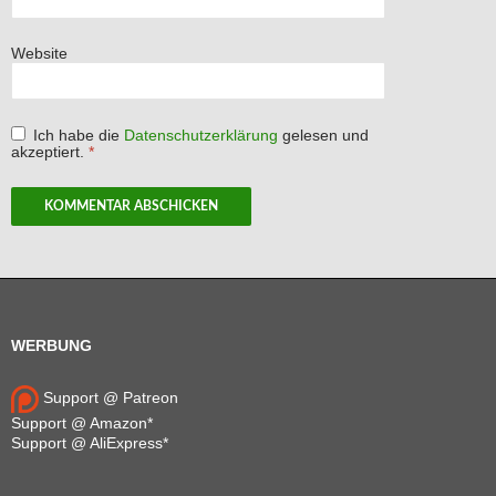
Website
Ich habe die
Datenschutzerklärung
gelesen und
akzeptiert.
*
WERBUNG
Support @ Patreon
Support @ Amazon*
Support @ AliExpress*