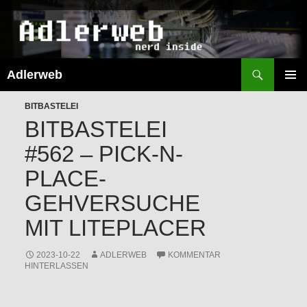
Suchen
Adlerweb
ZUM
INHALT
PRIMÄR
SPRINGEN
BITBASTELEI
MENÜ
BITBASTELEI
#562 – PICK-N-
PLACE-
GEHVERSUCHE
MIT LITEPLACER
2023-10-22
ADLERWEB
KOMMENTAR
HINTERLASSEN