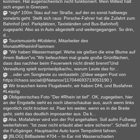
kommen. Hat augenscheinlich nicht funktioniert. Mein Mitleid hält
sich engen in Grenzen.
*sigh* 100m Stau auf ner Straße, auf der es sonst halbwegs
vorwärts geht. Stellt sich raus: Porsche-Fahrer hat die Zufahrt zum
Bahnhof (incl. Parkplätzen, Taxiständen und Bus-Bahnhof)
zugeparkt. Also as in Auto abgestellt und weitergegangen. So drin,
d...
Tourismusinfo #Koblenz, Mitarbeiter des
Monats#RheinInFlammen
"Wir haben Wassermangel. Wehe sie gießen die eine Blume auf
ihrem Balkon"vs."Wir befeuchten mal grade große Grünflächen,
dass das nachher beim Feuerwerk nicht direkt brennt"Und
Verwaltung spielt surprisedpikachu, warum Leute das für...
…oder um Songtexte zu verbasteln ;)(Idee wegen Post von
https://chaos.social/@Natanox/117044693713053190 )
Wir brauchen keine Flugabwehr, wir haben DHL und Busfahrer.
#Leipzig
Obligatorisches Foto "Der #Rhein ist tief". OK, zugegeben, hier
an der Engstelle sieht es noch überschaubar aus, auch wenn links
eigentlich nicht trocken ist. Paar km weiter, wenn es in die Breite
geht, sieht das deutlich imposanter aus. Da k...
Aha. Mofafahrer wird von der Pol angehalten. Soll aufm Fußweg
weiterfahren. "Ist zwar nicht erlaubt aber wäre sicherer". Scheiß auf
die Fußgänger, Hauptsache Auto kann Tempolimit fahren.
[BLOG] BitBastelei #704 – In-Ear mit Wasserschaden