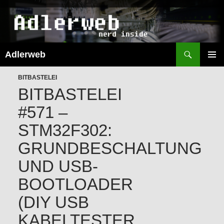
Suchen
Adlerweb
ZUM
INHALT
PRIMÄR
SPRINGEN
BITBASTELEI
MENÜ
BITBASTELEI
#571 –
STM32F302:
GRUNDBESCHALTUNG
UND USB-
BOOTLOADER
(DIY USB
KABELTESTER