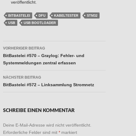
veröffentlicht.
BITBASTELEI
DFU
KABELTESTER
STM32
USB
USB BOOTLOADER
Beitragsnavigation
VORHERIGER BEITRAG
BitBastelei #570 – Graylog: Fehler- und
Systemmeldungen zentral erfassen
NÄCHSTER BEITRAG
BitBastelei #572 – Linksammlung Stromnetz
SCHREIBE EINEN KOMMENTAR
Deine E-Mail-Adresse wird nicht veröffentlicht.
Erforderliche Felder sind mit
*
markiert