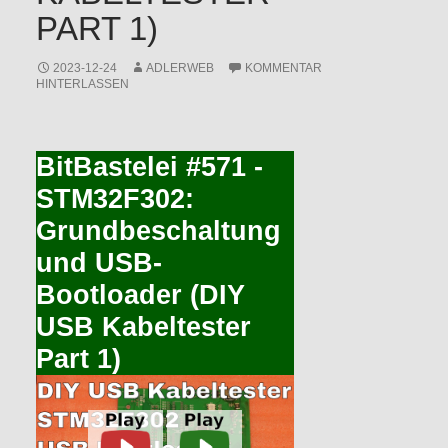
PART 1)
2023-12-24
ADLERWEB
KOMMENTAR
HINTERLASSEN
BitBastelei #571 -
STM32F302:
Grundbeschaltung
und USB-
Bootloader (DIY
USB Kabeltester
Part 1)