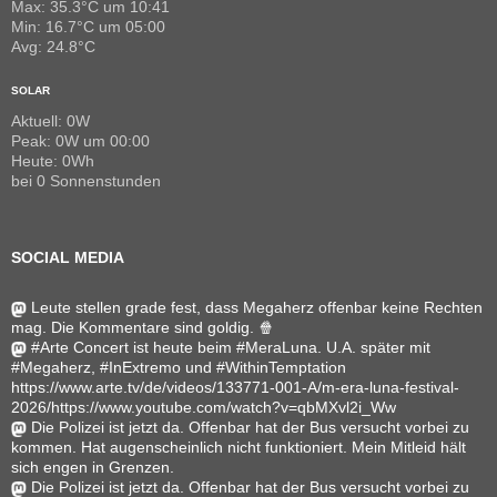
Max: 35.3°C um 10:41
Min: 16.7°C um 05:00
Avg: 24.8°C
SOLAR
Aktuell: 0W
Peak: 0W um 00:00
Heute: 0Wh
bei 0 Sonnenstunden
SOCIAL MEDIA
Leute stellen grade fest, dass Megaherz offenbar keine Rechten
mag. Die Kommentare sind goldig. 🍿
#Arte Concert ist heute beim #MeraLuna. U.A. später mit
#Megaherz, #InExtremo und #WithinTemptation
https://www.arte.tv/de/videos/133771-001-A/m-era-luna-festival-
2026/https://www.youtube.com/watch?v=qbMXvl2i_Ww
Die Polizei ist jetzt da. Offenbar hat der Bus versucht vorbei zu
kommen. Hat augenscheinlich nicht funktioniert. Mein Mitleid hält
sich engen in Grenzen.
Die Polizei ist jetzt da. Offenbar hat der Bus versucht vorbei zu