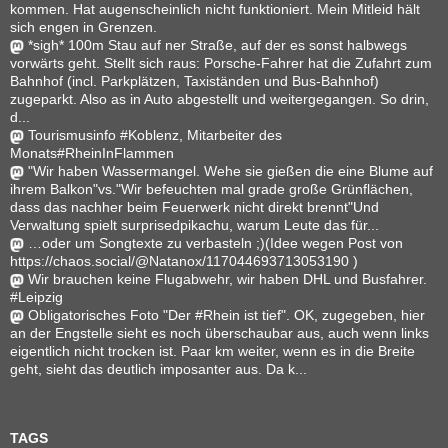
kommen. Hat augenscheinlich nicht funktioniert. Mein Mitleid hält
sich engen in Grenzen.
*sigh* 100m Stau auf ner Straße, auf der es sonst halbwegs
vorwärts geht. Stellt sich raus: Porsche-Fahrer hat die Zufahrt zum
Bahnhof (incl. Parkplätzen, Taxiständen und Bus-Bahnhof)
zugeparkt. Also as in Auto abgestellt und weitergegangen. So drin,
d...
Tourismusinfo #Koblenz, Mitarbeiter des
Monats#RheinInFlammen
"Wir haben Wassermangel. Wehe sie gießen die eine Blume auf
ihrem Balkon"vs."Wir befeuchten mal grade große Grünflächen,
dass das nachher beim Feuerwerk nicht direkt brennt"Und
Verwaltung spielt surprisedpikachu, warum Leute das für...
…oder um Songtexte zu verbasteln ;)(Idee wegen Post von
https://chaos.social/@Natanox/117044693713053190 )
Wir brauchen keine Flugabwehr, wir haben DHL und Busfahrer.
#Leipzig
Obligatorisches Foto "Der #Rhein ist tief". OK, zugegeben, hier
an der Engstelle sieht es noch überschaubar aus, auch wenn links
eigentlich nicht trocken ist. Paar km weiter, wenn es in die Breite
geht, sieht das deutlich imposanter aus. Da k...
TAGS