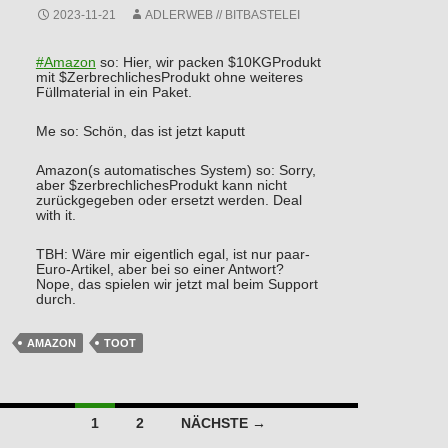
2023-11-21
ADLERWEB // BITBASTELEI
#
Amazon
so: Hier, wir packen $10KGProdukt
mit $ZerbrechlichesProdukt ohne weiteres
Füllmaterial in ein Paket.
Me so: Schön, das ist jetzt kaputt
Amazon(s automatisches System) so: Sorry,
aber $zerbrechlichesProdukt kann nicht
zurückgegeben oder ersetzt werden. Deal
with it.
TBH: Wäre mir eigentlich egal, ist nur paar-
Euro-Artikel, aber bei so einer Antwort?
Nope, das spielen wir jetzt mal beim Support
durch.
AMAZON
TOOT
Beitragsnavigation
1
2
NÄCHSTE →