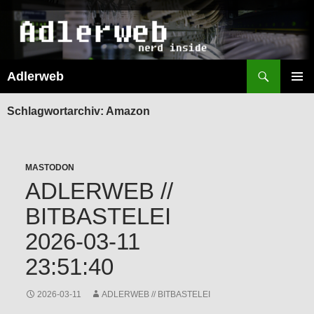
Suchen
Adlerweb
ZUM
INHALT
PRIMÄR
SPRINGEN
MENÜ
Schlagwortarchiv: Amazon
MASTODON
ADLERWEB //
BITBASTELEI
2026-03-11
23:51:40
2026-03-11
ADLERWEB // BITBASTELEI