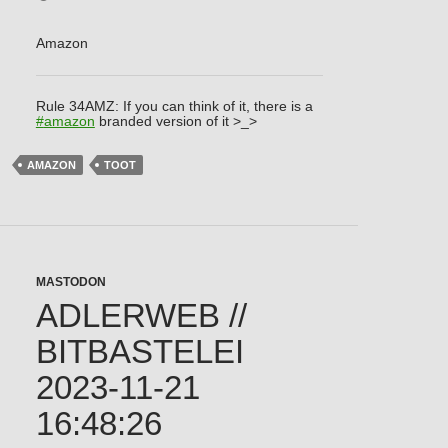
Amazon
Rule 34AMZ: If you can think of it, there is a
#
amazon
branded version of it >_>
AMAZON
TOOT
MASTODON
ADLERWEB //
BITBASTELEI
2023-11-21
16:48:26