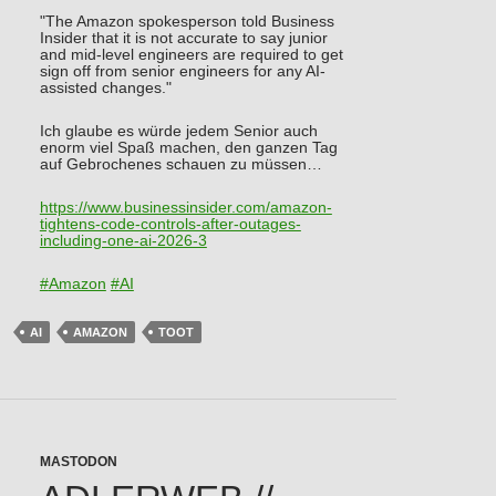
"The Amazon spokesperson told Business
Insider that it is not accurate to say junior
and mid-level engineers are required to get
sign off from senior engineers for any AI-
assisted changes."
Ich glaube es würde jedem Senior auch
enorm viel Spaß machen, den ganzen Tag
auf Gebrochenes schauen zu müssen…
https://www.
businessinsider.com/amazon-
tig
htens-code-controls-after-outages-
including-one-ai-2026-3
#
Amazon
#
AI
AI
AMAZON
TOOT
MASTODON