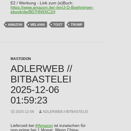
E2 / Werbung - Link zum (e)Buch:
https://www.
amazon.de/-/en/J-D-Boehninger-
ebook/dp/B07HN9XC1H
AMAZON
MELANIA
TOOT
TRUMP
MASTODON
ADLERWEB //
BITBASTELEI
2025-12-06
01:59:23
2025-12-06
ADLERWEB // BITBASTELEI
Lieferzeit bei
#
Amazon
ist inzwischen für
non-prime bei 1 Monat. Wenn China-