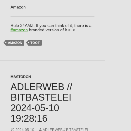
Amazon
Rule 34AMZ: If you can think of it, there is a
#
amazon
branded version of it >_>
AMAZON
TOOT
MASTODON
ADLERWEB //
BITBASTELEI
2024-05-10
19:28:16
2024-05-10
ADLERWEB // BITBASTELEI