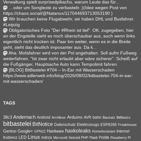
Verwaltung spielt surprisedpikachu, warum Leute das für...
…oder um Songtexte zu verbasteln ;)(Idee wegen Post von
https://chaos.social/@Natanox/117044693713053190 )
Wir brauchen keine Flugabwehr, wir haben DHL und Busfahrer.
#Leipzig
Obligatorisches Foto "Der #Rhein ist tief". OK, zugegeben, hier
an der Engstelle sieht es noch überschaubar aus, auch wenn links
eigentlich nicht trocken ist. Paar km weiter, wenn es in die Breite
geht, sieht das deutlich imposanter aus. Da k...
Aha. Mofafahrer wird von der Pol angehalten. Soll aufm Fußweg
weiterfahren. "Ist zwar nicht erlaubt aber wäre sicherer". Scheiß auf
die Fußgänger, Hauptsache Auto kann Tempolimit fahren.
[BLOG] BitBastelei #704 – In-Ear mit Wasserschaden
https://www.adlerweb.info/blog/2026/08/02/bitbastelei-704-in-ear-
mit-wasserschaden/
TAGS
Andernach
Arduino
38c3
AVR
bahn
Android
Archlinux
Bausatz
BitBasics
bitbastelei
BitNotice
Datenschutz
Elektrozeugs
ESP8266
Freakhouse
haxkoleaks
Gentoo
Google+
Hardware
Internet
GPN22
HomeAssistant
Linux
Koblenz
LED
mdrza
Microsoft
Netzteil
PHP
Plaidt
Politik
Raspberry Pi