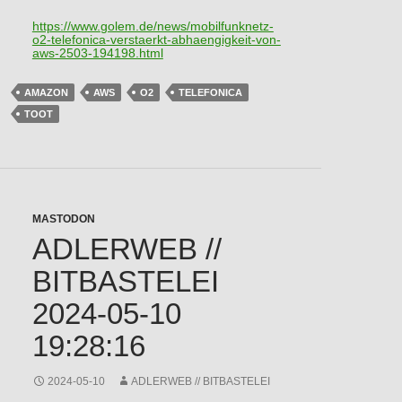
https://www.
golem.de/news/mobilfunknetz-
o2
-telefonica-verstaerkt-abhaengigkeit-von-
aws-2503-194198.html
AMAZON
AWS
O2
TELEFONICA
TOOT
MASTODON
ADLERWEB //
BITBASTELEI
2024-05-10
19:28:16
2024-05-10
ADLERWEB // BITBASTELEI