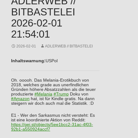
ADLERWEB //
BITBASTELEI
2026-02-01
21:54:01
2026-02-01
ADLERWEB // BITBASTELEI
Inhaltswarnung:
USPol
Oh. ooooh. Das Melania-Erotikbuch von
2018, welches grade aus unerfindlichen
Gründen höhere Absatzzahlen als die teuer
produzierte
#
Melania
#
Trump
Doku von
#
Amazon
hat, ist für Kindle gratis. Na dann
steigern wir doch auch mal die Statistik. :D
E1 - Wer den Sarkasmus nicht versteht: Es
ist eine koordinierte Aktion von Reddit:
https://
gei.st/objects/5ee1bcc2-31ac-4
f03-
92b1-a550924accf7