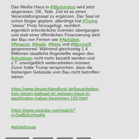
Das Weiße Haus in
#
Washington
wird jetzt
abgerissen. OK, Teile. Ziel ist es einen
Veranstaltungssaal zu ergänzen. Der Saal ist
schon länger geplant, allerdings hat
#
Trump
"etwas" Protz hinzugefügt, rechtlich
eigentlich erforderliche Gremien übergangen
und statt einer öffentlichen Finanzierung wird
der Bau von Firmen wie
#
Alphabet
,
#
Amazon
,
#
Apple
,
#
Meta
und
#
Microsoft
gesponsored. Während gleichzeitig 1.4
Millionen staatliche Angestellte wegen des
#
shutdown
nicht mehr bezahlt werden und
z.T. unentgeltlich weiterarbeiten müssen.
Zuvor hatte Trump versprochen, dass die
bisherigen Gebäude vom Bau nicht betroffen
wären.
https://www.
deutschlandfunk.de/bauarbeiten
-
fuer-neuen-ballsaal-im-weissen-haus-in-
washington-haben-begonnen-100.html
https://www.
youtube.com/watch?
v=SwBUhorhwAg
#
whitehouse