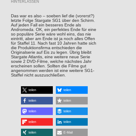
HINTERLASSEN
Das war es also – soeben lief die (vorerst?)
letzte Folge Stargate SG1 über den Schirm.
Auf jeden Fall ein besseres Ende als
Andromeda. OK, ein perfektes Ende für eine
so populäre Serie wäre wohl eins, das nie
eintritt, aber am Ende ist ja noch alles Offen
für Staffel 11. Nach fast 10 Jahren hatte sich
die Produktionsfirma entschieden die
Originalserie auf Eis zu legen. Übrig bleibt
Stargate Atlantis, eine weitere neue Serie
sowie 2 DVD-Filme, welche nächstes Jahr
erscheinen sollen. Sollten die Filme gut
angenommen werden ist eine weitere SG1-
Staffel nicht auszuschließen.
teilen
teilen
teilen
teilen
teilen
teilen
teilen
teilen
teilen
E-Mail