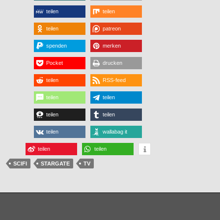
teilen
teilen
teilen
patreon
spenden
merken
Pocket
drucken
teilen
RSS-feed
teilen
teilen
teilen
teilen
teilen
wallabag it
teilen
teilen
SCIFI
STARGATE
TV