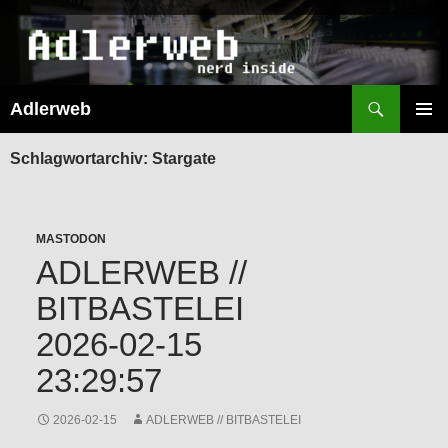
Suchen
Adlerweb
ZUM
INHALT
PRIMÄR
SPRINGEN
MENÜ
Schlagwortarchiv: Stargate
MASTODON
ADLERWEB //
BITBASTELEI
2026-02-15
23:29:57
2026-02-15
ADLERWEB // BITBASTELEI