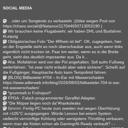
SOCIAL MEDIA
…oder um Songtexte zu verbasteln ;)(Idee wegen Post von
https://chaos.social/@Natanox/117044693713053190 )
Wir brauchen keine Flugabwehr, wir haben DHL und Busfahrer.
#Leipzig
Obligatorisches Foto "Der #Rhein ist tief". OK, zugegeben, hier
an der Engstelle sieht es noch überschaubar aus, auch wenn links
eigentlich nicht trocken ist. Paar km weiter, wenn es in die Breite
geht, sieht das deutlich imposanter aus. Da k...
Aha. Mofafahrer wird von der Pol angehalten. Soll aufm Fußweg
weiterfahren. "Ist zwar nicht erlaubt aber wäre sicherer". Scheiß auf
die Fußgänger, Hauptsache Auto kann Tempolimit fahren.
[BLOG] BitBastelei #704 – In-Ear mit Wasserschaden
https://www.adlerweb.info/blog/2026/08/02/bitbastelei-704-in-ear-
mit-wasserschaden/
*grummelt in Frühsport*
FPGA - Falsch programmierter Geraffel-Adapter.
"Die Möpse liegen noch da"#haxkoleaks
Grrrrrrr. Fertig-PC heute zum zweiten mal wegen Überhitzung
mit >105°C ausgegangen. Würde Lenovo bei einem System
vielleicht vernünftige Kühlung oder wenigstens Throttling verbauen,
wenn man die Kisten schon als Gaming/AI-Ready verkauft? -.-