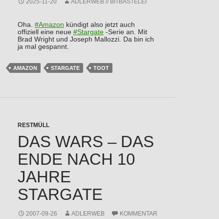
2025-11-20
ADLERWEB // BITBASTELEI
Oha.
#
Amazon
kündigt also jetzt auch
offiziell eine neue
#
Stargate
-Serie an. Mit
Brad Wright und Joseph Mallozzi. Da bin ich
ja mal gespannt.
AMAZON
STARGATE
TOOT
RESTMÜLL
DAS WARS – DAS
ENDE NACH 10
JAHRE
STARGATE
2007-09-26
ADLERWEB
KOMMENTAR