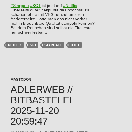
#
Stargate
#
SG1
ist jetzt auf
#
Netflix
.
Einerseits guter Zeitpunkt das nochmal zu
schauen ohne mit VHS rumzuhantieren.
Andererseits: Hätte man das nicht vorher
mal in brauchbare Qualität sampeln können?
Bei dem Rauschen sind selbst die Titeltexte
nur schwer lesbar :/
NETFLIX
SG1
STARGATE
TOOT
MASTODON
ADLERWEB //
BITBASTELEI
2025-11-20
20:59:47