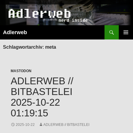
Suchen
Adlerweb
ZUM
INHALT
PRIMÄR
SPRINGEN
MENÜ
Schlagwortarchiv: meta
MASTODON
ADLERWEB //
BITBASTELEI
2025-10-22
01:19:15
2025-10-22
ADLERWEB // BITBASTELEI