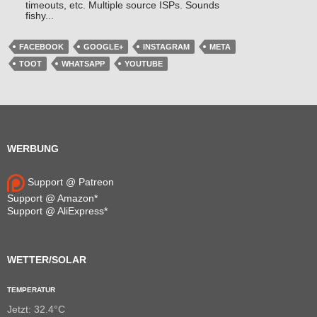
timeouts, etc. Multiple source ISPs. Sounds
fishy...
FACEBOOK
GOOGLE+
INSTAGRAM
META
TOOT
WHATSAPP
YOUTUBE
WERBUNG
Support @ Patreon
Support @ Amazon*
Support @ AliExpress*
WETTER/SOLAR
TEMPERATUR
Jetzt: 32.4°C