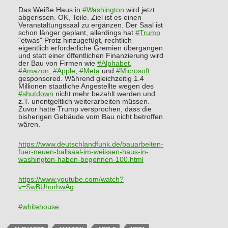
Das Weiße Haus in
#
Washington
wird jetzt
abgerissen. OK, Teile. Ziel ist es einen
Veranstaltungssaal zu ergänzen. Der Saal ist
schon länger geplant, allerdings hat
#
Trump
"etwas" Protz hinzugefügt, rechtlich
eigentlich erforderliche Gremien übergangen
und statt einer öffentlichen Finanzierung wird
der Bau von Firmen wie
#
Alphabet
,
#
Amazon
,
#
Apple
,
#
Meta
und
#
Microsoft
gesponsored. Während gleichzeitig 1.4
Millionen staatliche Angestellte wegen des
#
shutdown
nicht mehr bezahlt werden und
z.T. unentgeltlich weiterarbeiten müssen.
Zuvor hatte Trump versprochen, dass die
bisherigen Gebäude vom Bau nicht betroffen
wären.
https://www.
deutschlandfunk.de/bauarbeiten
-
fuer-neuen-ballsaal-im-weissen-haus-in-
washington-haben-begonnen-100.html
https://www.
youtube.com/watch?
v=SwBUhorhwAg
#
whitehouse