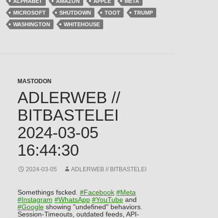
ALPHABET
AMAZON
APPLE
META
MICROSOFT
SHUTDOWN
TOOT
TRUMP
WASHINGTON
WHITEHOUSE
MASTODON
ADLERWEB //
BITBASTELEI
2024-03-05
16:44:30
2024-03-05
ADLERWEB // BITBASTELEI
Somethings fscked.
#
Facebook
#
Meta
#
Instagram
#
WhatsApp
#
YouTube
and
#
Google
showing "undefined" behaviors.
Session-Timeouts, outdated feeds, API-