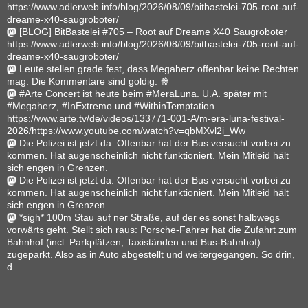
https://www.adlerweb.info/blog/2026/08/09/bitbastelei-705-root-auf-
dreame-x40-saugroboter/
[BLOG] BitBastelei #705 – Root auf Dreame X40 Saugroboter
https://www.adlerweb.info/blog/2026/08/09/bitbastelei-705-root-auf-
dreame-x40-saugroboter/
Leute stellen grade fest, dass Megaherz offenbar keine Rechten
mag. Die Kommentare sind goldig. 🍿
#Arte Concert ist heute beim #MeraLuna. U.A. später mit
#Megaherz, #InExtremo und #WithinTemptation
https://www.arte.tv/de/videos/133771-001-A/m-era-luna-festival-
2026/https://www.youtube.com/watch?v=qbMXvl2i_Ww
Die Polizei ist jetzt da. Offenbar hat der Bus versucht vorbei zu
kommen. Hat augenscheinlich nicht funktioniert. Mein Mitleid hält
sich engen in Grenzen.
Die Polizei ist jetzt da. Offenbar hat der Bus versucht vorbei zu
kommen. Hat augenscheinlich nicht funktioniert. Mein Mitleid hält
sich engen in Grenzen.
*sigh* 100m Stau auf ner Straße, auf der es sonst halbwegs
vorwärts geht. Stellt sich raus: Porsche-Fahrer hat die Zufahrt zum
Bahnhof (incl. Parkplätzen, Taxiständen und Bus-Bahnhof)
zugeparkt. Also as in Auto abgestellt und weitergegangen. So drin,
d...