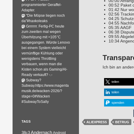
00:00 Anfang
programmierter Geraffel-
00:52 Paket 
01:42 Nur wo
Adapter.
02:56 Tracki
"Die Möpse liegen noch
04:25 Schut
da"#haxkoleaks
04:55 Nachf
Grrrrrrr. Fertig-PC heute
05:35 AAGF
zum zweiten mal wegen
06:38 Dispute
09:55 Abgele
Überhitzung mit >105°C
10:34 Ange
ausgegangen. Würde Lenovo
bei einem System vielleicht
vernünftige Kühlung oder
Transpar
wenigstens Throttling
verbauen, wenn man die
Ich bin an ander
Kisten schon als Gaming/AI-
Ready verkauft? -.-
Subway?
teilen
Subway.https://www.magenta
musik.de/wacken-2026/?
teilen
stage=0#Wacken
#SubwayToSally
spenden
TAGS
ALIEXPRESS
BETRUG
Andernach
38c3
Android