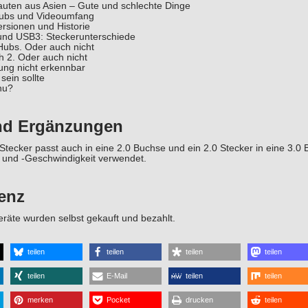
uten aus Asien – Gute und schlechte Dinge
ubs und Videoumfang
rsionen und Historie
nd USB3: Steckerunterschiede
ubs. Oder auch nicht
h 2. Oder auch nicht
ung nicht erkennbar
sein sollte
nu?
nd Ergänzungen
tecker passt auch in eine 2.0 Buchse und ein 2.0 Stecker in eine 3.0 
und -Geschwindigkeit verwendet.
enz
räte wurden selbst gekauft und bezahlt.
teilen
teilen
teilen
teilen
teilen
E-Mail
teilen
teilen
merken
Pocket
drucken
teilen