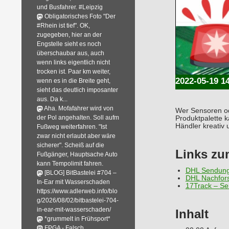
und Busfahrer. #Leipzig
Obligatorisches Foto "Der
#Rhein ist tief". OK,
zugegeben, hier an der
Engstelle sieht es noch
überschaubar aus, auch
wenn links eigentlich nicht
trocken ist. Paar km weiter,
2022-05-19 1
wenn es in die Breite geht,
sieht das deutlich imposanter
aus. Da k...
Aha. Mofafahrer wird von
Wer Sensoren od
der Pol angehalten. Soll aufm
Produktpalette k
Händler kreativ 
Fußweg weiterfahren. "Ist
zwar nicht erlaubt aber wäre
sicherer". Scheiß auf die
Links z
Fußgänger, Hauptsache Auto
kann Tempolimit fahren.
DHL Sendung
[BLOG] BitBastelei #704 –
DHL Nachfor
In-Ear mit Wasserschaden
17Track – Se
https://www.adlerweb.info/blo
g/2026/08/02/bitbastelei-704-
in-ear-mit-wasserschaden/
Inhalt
*grummelt in Frühsport*
FPGA - Falsch