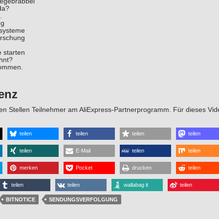
egebrabbel
da?
.
ng
zsysteme
orschung
 starten
hnt?
nommen.
enz
en Stellen Teilnehmer am AliExpress-Partnerprogramm. Für dieses Vide
teilen
teilen
teilen
teilen
teilen
E-Mail
teilen
teilen
merken
Pocket
drucken
teilen
teilen
teilen
wallabag it
teilen
BITNOTICE
SENDUNGSVERFOLGUNG