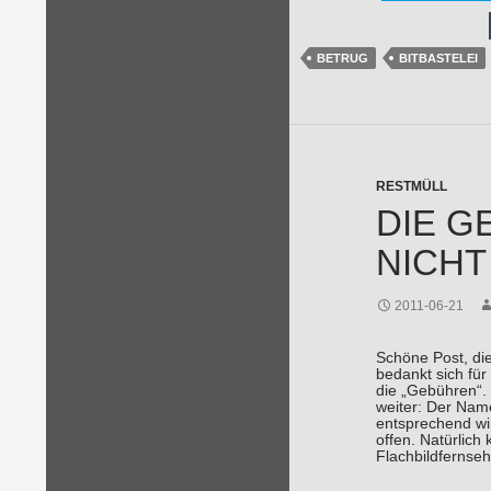
BETRUG
BITBASTELEI
RESTMÜLL
DIE G
NICH
2011-06-21
Schöne Post, die
bedankt sich für
die „Gebühren“. 
weiter: Der Nam
entsprechend wi
offen. Natürlic
Flachbildfernseh