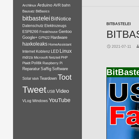
Arduino
AVR
bahn
Archlinux
Bausatz
BitBasics
bitbastelei
BitNotice
BITBASTELEI
Datenschutz
Elektrozeugs
BITBA
Gentoo
ESP8266
Freakhouse
Google+
Hardware
GPN22
haxkoleaks
HomeAssistant
2021-07-11
Linux
Internet
Koblenz
LED
mdrza
Microsoft
Netzteil
PHP
Plaidt
Politik
Raspberry Pi
Reparatur
Software
Saffig
BitBast
Toot
Teardown
Solar
tdoh
Tweet
Video
USB
YouTube
VLog
Windows