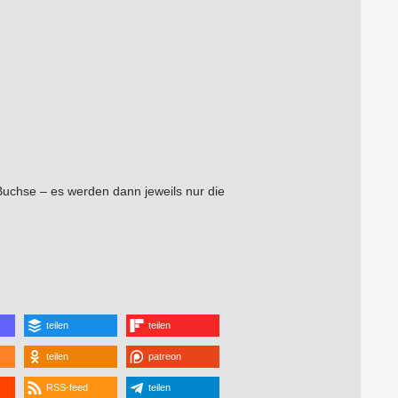
Buchse – es werden dann jeweils nur die
teilen
teilen
teilen
patreon
RSS-feed
teilen