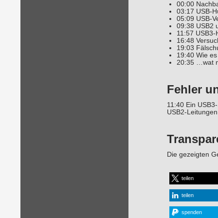
00:00 Nachba
03:17 USB-H
05:09 USB-Ve
09:38 USB2 u
11:57 USB3-H
16:48 Versuc
19:03 Fälsch
19:40 Wie es 
20:35 …wat 
Fehler u
11:40 Ein USB3-S
USB2-Leitungen 
Transpar
Die gezeigten Ge
teilen
teilen
spenden