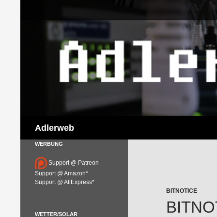
Suchen
Adlerweb
WERBUNG
Support @ Patreon
Support @ Amazon*
Support @ AliExpress*
BITNOTICE
BITNO
WETTER/SOLAR