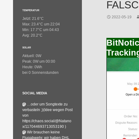
FALS
TEMPERATUR
2022-05-19
Jetzt: 21.6°C
Max: 23.4°C um 22:04
Min: 17.7°C um 04:43
Avg: 20.2°C
BitNoti
SOLAR
Tracki
Aktuell: 0W
Peak: 0W um 00:00
Heute: 0Wh
bei 0 Sonnenstunden
SOCIAL MEDIA
…oder um Songtexte zu
verbasteln ;)(Idee wegen Post
von
https://chaos.social/@Natano
x/117044693713053190 )
Wir brauchen keine
Flugabwehr, wir haben DHL