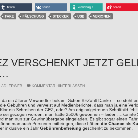
teilen
teilen
wallabag it
teilen
FAKE
FÄLSCHUNG
STECKER
USB
VERIONEN
EZ VERSCHENKT JETZT GEL
T…
ADLERWEB
KOMMENTAR HINTERLASSEN
 da ein älterer Verwandter bekam: Schon BEZahlt.Danke. – so steht es
 die Gebühren und verweist auf Medienberichte, dass man ja eine Verlos
Klar ein Schreiben der GEZ, oder? Am originalgetreuen Schriftbild fehlt 
e sei gezogen worden, man hätte 2500€ gewonnen – leider „…konnte Si
rd man nun zur Gewinnübergabe eingeladen. Es gibt sogar einen Fahrse
h könne man auch Personen mitbringen, diese hätten
die Chance
als
Ku
er inklusive ein Jahr
Gebührenbefreiung
geschenkt zu bekommen.