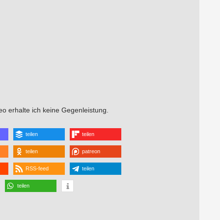
o erhalte ich keine Gegenleistung.
teilen
teilen
teilen
patreon
RSS-feed
teilen
teilen