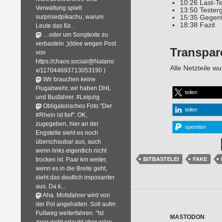
10:26 Last-T
Verwaltung spielt
13:50 Tester
surprisedpikachu, warum
15:35 Gegent
18:38 Fazit
Leute das für...
…oder um Songtexte zu
verbasteln ;)(Idee wegen Post
Transpar
von
https://chaos.social/@Natano
Alle Netzteile w
x/117044693713053190 )
Wir brauchen keine
Flugabwehr, wir haben DHL
teilen
und Busfahrer. #Leipzig
Obligatorisches Foto "Der
teilen
#Rhein ist tief". OK,
zugegeben, hier an der
spenden
Engstelle sieht es noch
überschaubar aus, auch
wenn links eigentlich nicht
trocken ist. Paar km weiter,
BITBASTELEI
FAKE
wenn es in die Breite geht,
sieht das deutlich imposanter
aus. Da k...
Aha. Mofafahrer wird von
der Pol angehalten. Soll aufm
Fußweg weiterfahren. "Ist
MASTODON