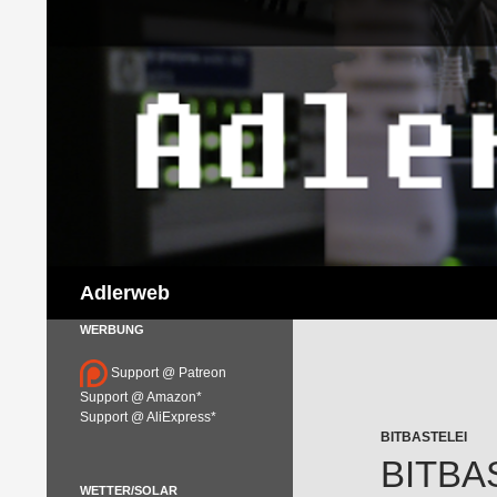
Suchen
Adlerweb
WERBUNG
Support @ Patreon
Support @ Amazon*
Support @ AliExpress*
BITBASTELEI
BITBA
WETTER/SOLAR