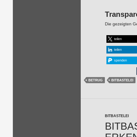
Transpar
Die gezeigten Ge
teilen
teilen
spenden
BETRUG
BITBASTELEI
BITBASTELEI
BITBA