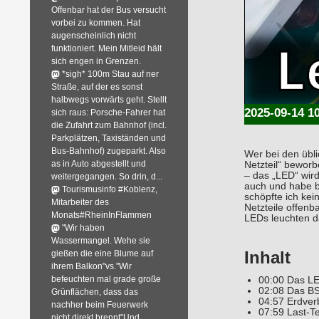
Offenbar hat der Bus versucht
vorbei zu kommen. Hat
augenscheinlich nicht
funktioniert. Mein Mitleid hält
sich engen in Grenzen.
*sigh* 100m Stau auf ner
Straße, auf der es sonst
halbwegs vorwärts geht. Stellt
2025-09-14 1
sich raus: Porsche-Fahrer hat
die Zufahrt zum Bahnhof (incl.
Parkplätzen, Taxiständen und
Bus-Bahnhof) zugeparkt. Also
Wer bei den übli
as in Auto abgestellt und
Netzteil“ bewor
– das „LED“ wird
weitergegangen. So drin, d...
auch und habe be
Tourismusinfo #Koblenz,
schöpfte ich kei
Mitarbeiter des
Netzteile offenb
Monats#RheinInFlammen
LEDs leuchten d
"Wir haben
Wassermangel. Wehe sie
Inhalt
gießen die eine Blume auf
ihrem Balkon"vs."Wir
befeuchten mal grade große
00:00 Das LE
02:08 Das B
Grünflächen, dass das
04:57 Erdver
nachher beim Feuerwerk
07:59 Last-T
nicht direkt brennt"Und