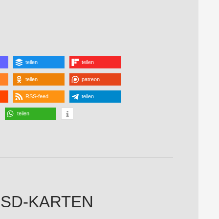
teilen
teilen
teilen
patreon
RSS-feed
teilen
teilen
E SD-KARTEN