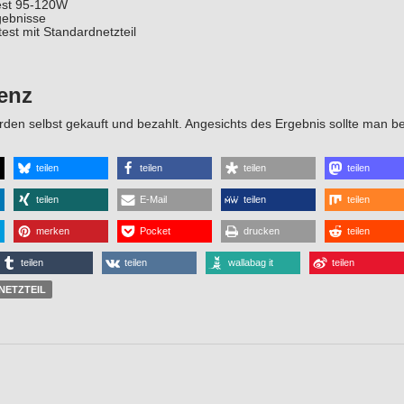
est 95-120W
gebnisse
est mit Standardnetzteil
enz
urden selbst gekauft und bezahlt. Angesichts des Ergebnis sollte man b
teilen
teilen
teilen
teilen
teilen
E-Mail
teilen
teilen
merken
Pocket
drucken
teilen
teilen
teilen
wallabag it
teilen
NETZTEIL