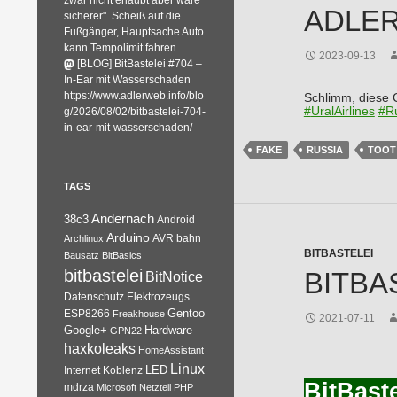
zwar nicht erlaubt aber wäre
ADLERW
sicherer". Scheiß auf die
Fußgänger, Hauptsache Auto
kann Tempolimit fahren.
2023-09-13
[BLOG] BitBastelei #704 –
In-Ear mit Wasserschaden
https://www.adlerweb.info/blo
Schlimm, diese 
#
UralAirlines
#
R
g/2026/08/02/bitbastelei-704-
in-ear-mit-wasserschaden/
FAKE
RUSSIA
TOOT
TAGS
Andernach
38c3
Android
Arduino
AVR
bahn
Archlinux
BITBASTELEI
Bausatz
BitBasics
bitbastelei
BITBA
BitNotice
Datenschutz
Elektrozeugs
Gentoo
ESP8266
Freakhouse
2021-07-11
Google+
Hardware
GPN22
haxkoleaks
HomeAssistant
Linux
Internet
Koblenz
LED
BitBast
mdrza
Microsoft
Netzteil
PHP