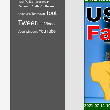
Plaidt
Politik
Raspberry Pi
Reparatur
Software
Saffig
Toot
Teardown
Solar
tdoh
Tweet
Video
USB
YouTube
VLog
Windows
2021-07-11 1