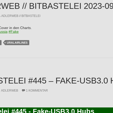
EB // BITBASTELEI 2023-09-
ADLERWEB // BITBASTELEI
Cover in den Charts.
ussia
#
Fake
URALAIRLINES
STELEI #445 – FAKE-USB3.0
ADLERWEB
1 KOMMENTAR
elei #445 - Fake-USB3.0 Hubs