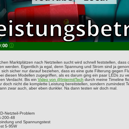
0:00
🛈
chen Marktplätzen nach Netzteilen sucht wird schnell feststellen, dass 
ben werden. Eigentlich ja egal, denn Spannung und Strom sind ja gen
 sich sicher nur darauf beziehen, dass es eine gute Filterung gegen Fl
i diesen Modellen zugegriffen, als es darum ging ein paar LEDs zu ve
nen Verdacht. Bis ein
Video von @IntermitTech
durch meine Timeline flo
ar doch nicht die komplette Leistung bereitstellen, sondern zumindest 
ann zwar auch, aber eben dunkler. Na dann testen wir doch mal.
D-Netzteil-Problem
S-200-48
bindung und Spannungstest
est 5-95W