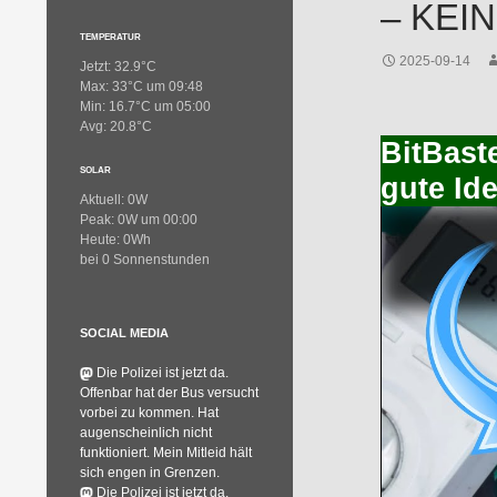
– KEI
TEMPERATUR
2025-09-14
Jetzt: 32.9°C
Max: 33°C um 09:48
Min: 16.7°C um 05:00
Avg: 20.8°C
BitBaste
SOLAR
gute Id
Aktuell: 0W
Peak: 0W um 00:00
Heute: 0Wh
bei 0 Sonnenstunden
SOCIAL MEDIA
Die Polizei ist jetzt da.
Offenbar hat der Bus versucht
vorbei zu kommen. Hat
augenscheinlich nicht
funktioniert. Mein Mitleid hält
sich engen in Grenzen.
Die Polizei ist jetzt da.