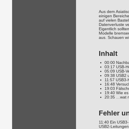
Aus dem Asiatisc
einigen Bereich
auf vielen Bast
Datenverluste v
Eigentlich soll
Modelle bremsen
aus. Schauen wi
Inhalt
00:00 Nachba
03:17 USB-H
05:09 USB-Ve
09:38 USB2 u
11:57 USB3-H
16:48 Versuc
19:03 Fälsch
19:40 Wie es 
20:35 …wat 
Fehler u
11:40 Ein USB3-S
USB2-Leitungen 