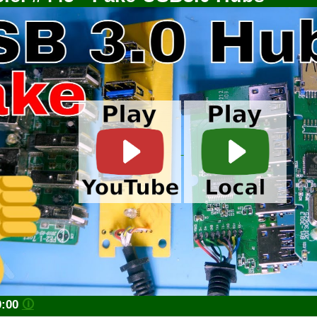
0:00
🛈