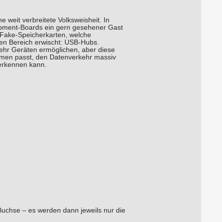
weit verbreitete Volksweisheit. In
opment-Boards ein gern gesehener Gast
 Fake-Speicherkarten, welche
en Bereich erwischt: USB-Hubs.
ehr Geräten ermöglichen, aber diese
namen passt, den Datenverkehr massiv
erkennen kann.
Buchse – es werden dann jeweils nur die