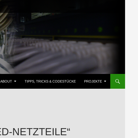
ZUM INHALT SPRINGEN
ABOUT
TIPPS, TRICKS & CODESTÜCKE
PROJEKTE
ED-NETZTEILE“