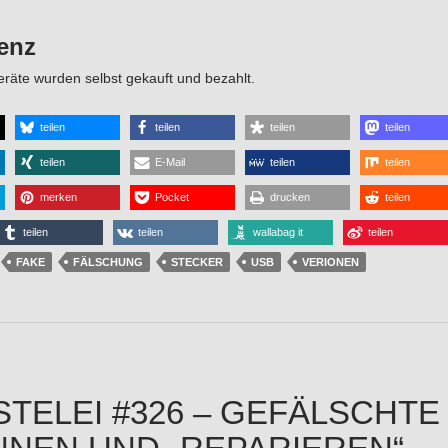
enz
räte wurden selbst gekauft und bezahlt.
teilen
teilen
teilen
teilen
teilen
E-Mail
teilen
teilen
merken
Pocket
drucken
teilen
teilen
teilen
wallabag it
teilen
FAKE
FÄLSCHUNG
STECKER
USB
VERIONEN
STELEI #326 – GEFÄLSCHT