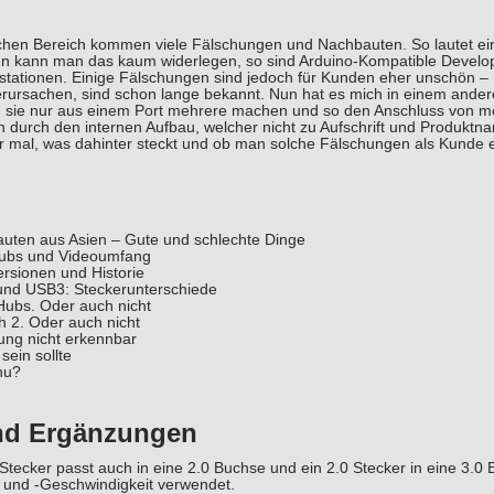
hen Bereich kommen viele Fälschungen und Nachbauten. So lautet eine 
en kann man das kaum widerlegen, so sind Arduino-Kompatible Devel
elstationen. Einige Fälschungen sind jedoch für Kunden eher unschön –
erursachen, sind schon lange bekannt. Nun hat es mich in einem ander
ten sie nur aus einem Port mehrere machen und so den Anschluss von m
 durch den internen Aufbau, welcher nicht zu Aufschrift und Produkt
r mal, was dahinter steckt und ob man solche Fälschungen als Kunde 
uten aus Asien – Gute und schlechte Dinge
ubs und Videoumfang
rsionen und Historie
nd USB3: Steckerunterschiede
ubs. Oder auch nicht
h 2. Oder auch nicht
ung nicht erkennbar
sein sollte
nu?
nd Ergänzungen
tecker passt auch in eine 2.0 Buchse und ein 2.0 Stecker in eine 3.0 
und -Geschwindigkeit verwendet.