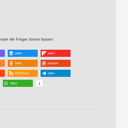
esser die Finger davon lassen.
teilen
teilen
teilen
patreon
RSS-feed
teilen
teilen