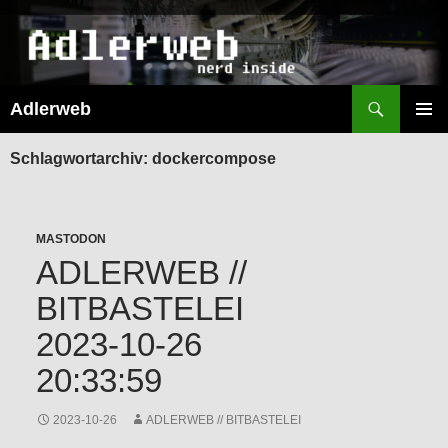
Suchen
Adlerweb
ZUM
INHALT
PRIMÄR
SPRINGEN
MENÜ
Schlagwortarchiv: dockercompose
MASTODON
ADLERWEB //
BITBASTELEI
2023-10-26
20:33:59
2023-10-26
ADLERWEB // BITBASTELEI