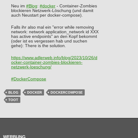
Neu im
#
Blog
:
#
docker
- Container-Zombies
blockieren Netzwerk-Löschung (und damit
auch Neustart per docker-compose).
Falls ihr also mal ein "error while removing
network: network application_network id XXX
has active endpoints" an den Kopf bekommt
(oder ist es vergessen hab und suchen
gehe): There is the solution.
https://www.
adlerweb.info/blog/2023/10/26/
d
ocker-container-zombies-blockieren-
netzwerk-loeschung/
#
DockerCompose
BLOG
DOCKER
DOCKERCOMPOSE
TOOT
WERBUNG