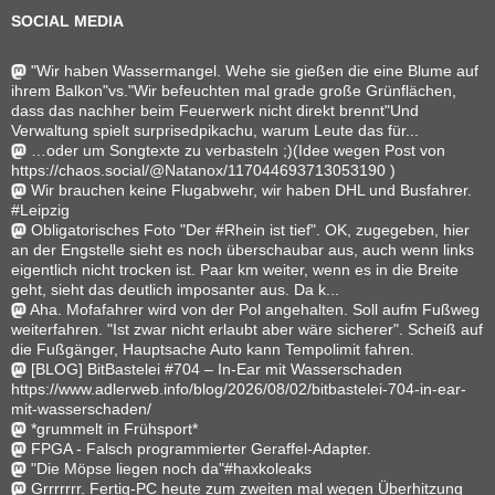
SOCIAL MEDIA
"Wir haben Wassermangel. Wehe sie gießen die eine Blume auf
ihrem Balkon"vs."Wir befeuchten mal grade große Grünflächen,
dass das nachher beim Feuerwerk nicht direkt brennt"Und
Verwaltung spielt surprisedpikachu, warum Leute das für...
…oder um Songtexte zu verbasteln ;)(Idee wegen Post von
https://chaos.social/@Natanox/117044693713053190 )
Wir brauchen keine Flugabwehr, wir haben DHL und Busfahrer.
#Leipzig
Obligatorisches Foto "Der #Rhein ist tief". OK, zugegeben, hier
an der Engstelle sieht es noch überschaubar aus, auch wenn links
eigentlich nicht trocken ist. Paar km weiter, wenn es in die Breite
geht, sieht das deutlich imposanter aus. Da k...
Aha. Mofafahrer wird von der Pol angehalten. Soll aufm Fußweg
weiterfahren. "Ist zwar nicht erlaubt aber wäre sicherer". Scheiß auf
die Fußgänger, Hauptsache Auto kann Tempolimit fahren.
[BLOG] BitBastelei #704 – In-Ear mit Wasserschaden
https://www.adlerweb.info/blog/2026/08/02/bitbastelei-704-in-ear-
mit-wasserschaden/
*grummelt in Frühsport*
FPGA - Falsch programmierter Geraffel-Adapter.
"Die Möpse liegen noch da"#haxkoleaks
Grrrrrrr. Fertig-PC heute zum zweiten mal wegen Überhitzung