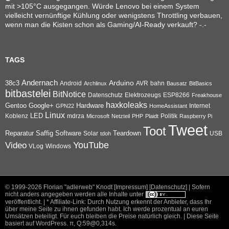
mit >105°C ausgegangen. Würde Lenovo bei einem System
vielleicht vernünftige Kühlung oder wenigstens Throttling verbauen,
wenn man die Kisten schon als Gaming/AI-Ready verkauft? -.-
TAGS
Andernach
Arduino
38c3
AVR
bahn
Android
Archlinux
Bausatz
BitBasics
bitbastelei
BitNotice
Datenschutz
Elektrozeugs
ESP8266
Freakhouse
haxkoleaks
Gentoo
Google+
Hardware
Internet
GPN22
HomeAssistant
Linux
Koblenz
LED
mdrza
Microsoft
Netzteil
PHP
Plaidt
Politik
Raspberry Pi
Tweet
Toot
Reparatur
Software
Teardown
Saffig
Solar
USB
tdoh
YouTube
Video
VLog
Windows
© 1999-2026
Florian "adlerweb" Knodt [Impressum]
[Datenschutz]
| Sofern
nicht anders angegeben werden alle Inhalte unter
veröffentlicht. | * Affiliate-Link: Durch Nutzung erkennt der Anbieter, dass Ihr
über meine Seite zu ihnen gefunden habt. Ich werde prozentual an euren
Umsätzen beteiligt. Für euch bleiben die Preise natürlich gleich. |
Diese Seite
basiert auf WordPress
.
π
, Q:59@0,314s.