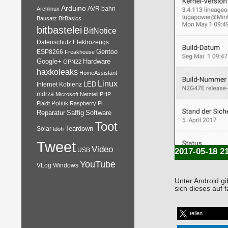
Arduino
AVR
bahn
Archlinux
Bausatz
BitBasics
bitbastelei
BitNotice
Datenschutz
Elektrozeugs
Gentoo
ESP8266
Freakhouse
Google+
Hardware
GPN22
haxkoleaks
HomeAssistant
Linux
Internet
Koblenz
LED
mdrza
Microsoft
Netzteil
PHP
Plaidt
Politik
Raspberry Pi
Reparatur
Software
Saffig
Toot
Teardown
Solar
tdoh
Tweet
Video
USB
2017-05-18 2
YouTube
VLog
Windows
Unter Android gi
sich dieses auf f
teilen