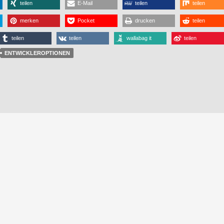
teilen
E-Mail
teilen
teilen
merken
Pocket
drucken
teilen
teilen
teilen
wallabag it
teilen
ENTWICKLEROPTIONEN