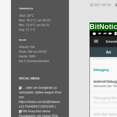
2017-05-19
TEMPERATUR
Jetzt: 29°C
Max: 36.4°C um 09:29
BitNoti
Min: 22.8°C um 05:31
Avg: 27.7°C
SOLAR
Aktuell: 0W
Peak: 0W um 00:00
Heute: 0Wh
bei 0 Sonnenstunden
SOCIAL MEDIA
…oder um Songtexte zu
verbasteln ;)(Idee wegen Post
von
https://chaos.social/@Natano
x/117044693713053190 )
Wir brauchen keine
Flugabwehr, wir haben DHL