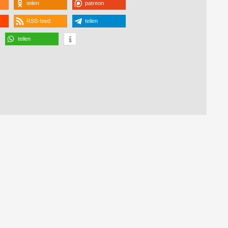
teilen
patreon
RSS-feed
teilen
teilen