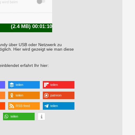
(2.4 MB) 00:01:10
 Handy über USB oder Netzwerk zu
öglich. Hier wird gezeigt wie man diese
blendet erfahrt Ihr hier:
teilen
teilen
teilen
patreon
RSS-feed
teilen
teilen