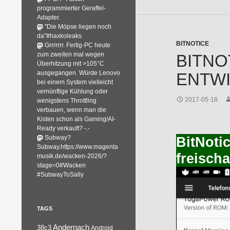
programmierter Geraffel-
Adapter.
"Die Möpse liegen noch
da"#haxkoleaks
BITNOTICE
Grrrrrrr. Fertig-PC heute
zum zweiten mal wegen
BITNO
Überhitzung mit >105°C
ausgegangen. Würde Lenovo
ENTWI
bei einem System vielleicht
vernünftige Kühlung oder
2017-05-18
wenigstens Throttling
verbauen, wenn man die
Kisten schon als Gaming/AI-
Ready verkauft? -.-
Subway?
BitNoti
Subway.https://www.magenta
freischa
musik.de/wacken-2026/?
stage=0#Wacken
#SubwayToSally
TAGS
Andernach
38c3
Android