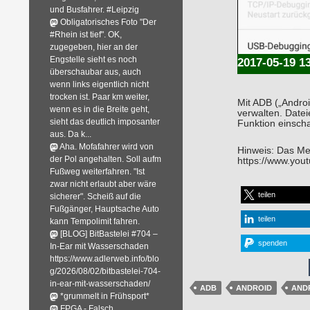
und Busfahrer. #Leipzig
Obligatorisches Foto "Der
#Rhein ist tief". OK,
zugegeben, hier an der
Engstelle sieht es noch
2017-05-19 1
überschaubar aus, auch
wenn links eigentlich nicht
trocken ist. Paar km weiter,
Mit ADB („Androi
wenn es in die Breite geht,
verwalten. Datei
sieht das deutlich imposanter
Funktion einscha
aus. Da k...
Aha. Mofafahrer wird von
Hinweis: Das Men
der Pol angehalten. Soll aufm
https://www.yo
Fußweg weiterfahren. "Ist
zwar nicht erlaubt aber wäre
teilen
sicherer". Scheiß auf die
Fußgänger, Hauptsache Auto
teilen
kann Tempolimit fahren.
[BLOG] BitBastelei #704 –
spenden
In-Ear mit Wasserschaden
https://www.adlerweb.info/blo
g/2026/08/02/bitbastelei-704-
in-ear-mit-wasserschaden/
ADB
ANDROID
AND
*grummelt in Frühsport*
FPGA - Falsch