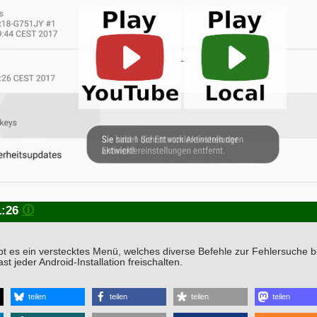
1:26
🛈
bt es ein verstecktes Menü, welches diverse Befehle zur Fehlersuche bere
ast jeder Android-Installation freischalten.
teilen
teilen
teilen
teilen