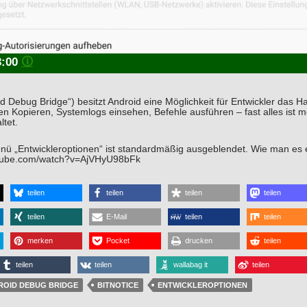
3:00
🛈
d Debug Bridge“) besitzt Android eine Möglichkeit für Entwickler das
en Kopieren, Systemlogs einsehen, Befehle ausführen – fast alles ist m
ltet.
ü „Entwickleroptionen“ ist standardmäßig ausgeblendet. Wie man es ein
utube.com/watch?v=AjVHyU98bFk
teilen
teilen
teilen
teilen
teilen
E-Mail
teilen
teilen
merken
Pocket
drucken
teilen
teilen
teilen
wallabag it
teilen
ROID DEBUG BRIDGE
BITNOTICE
ENTWICKLEROPTIONEN