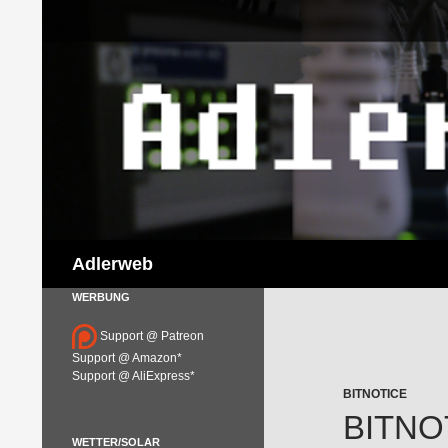
Suchen
Adlerweb
WERBUNG
Support @ Patreon
Support @ Amazon*
Support @ AliExpress*
BITNOTICE
BITNO
WETTER/SOLAR