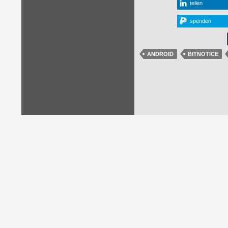
teilen
spenden
ANDROID
BITNOTICE