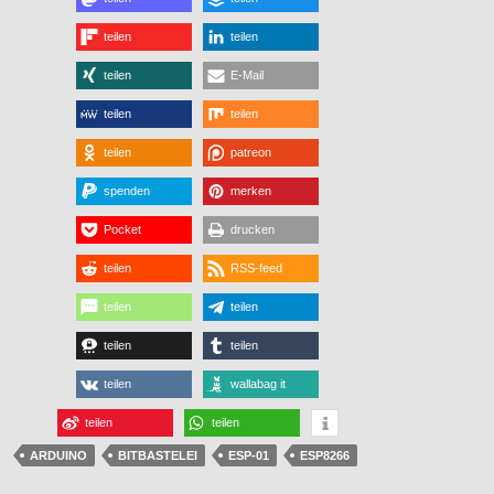
teilen
teilen
teilen
E-Mail
teilen
teilen
teilen
patreon
spenden
merken
Pocket
drucken
teilen
RSS-feed
teilen
teilen
teilen
teilen
teilen
wallabag it
teilen
teilen
ARDUINO
BITBASTELEI
ESP-01
ESP8266