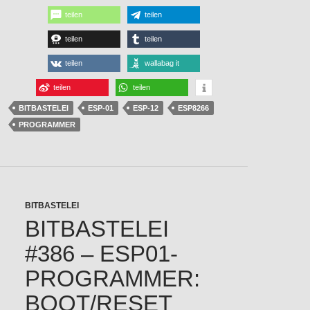
teilen
teilen
teilen
teilen
teilen
wallabag it
teilen
teilen
BITBASTELEI
ESP-01
ESP-12
ESP8266
PROGRAMMER
BITBASTELEI
BITBASTELEI
#386 – ESP01-
PROGRAMMER:
BOOT/RESET