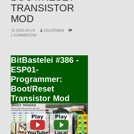
TRANSISTOR
MOD
2020-05-24
ADLERWEB
1 KOMMENTAR
BitBastelei #386 -
ESP01-
Programmer:
Boot/Reset
Transistor Mod