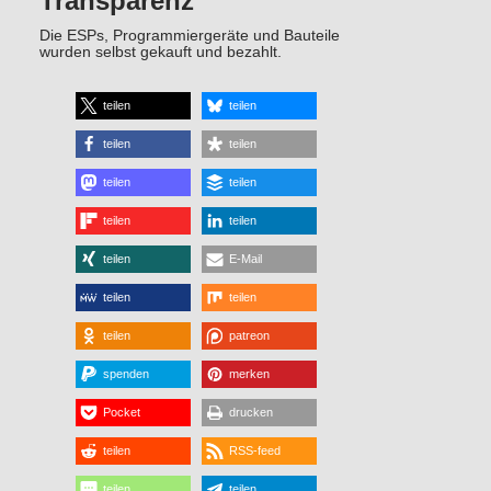
Transparenz
Die ESPs, Programmiergeräte und Bauteile
wurden selbst gekauft und bezahlt.
teilen
teilen
teilen
teilen
teilen
teilen
teilen
teilen
teilen
E-Mail
teilen
teilen
teilen
patreon
spenden
merken
Pocket
drucken
teilen
RSS-feed
teilen
teilen