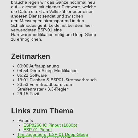
brauche legen wir das Ganze nochmal neu
auf – diesmal mit eigener Firmware, welche
die Daten direkt an Volkszähler oder einen
anderen Dienst sendet und zwischen
den Messungen stromsparend in den
Schlafmodus geht. Leider ist bei dem hier
verwendeten ESP-01 eine
Hardwaremodifikation nötig um Deep-Sleep
zu ermöglichen.
Zeitmarken
00:00 Aufbauplanung
04:54 Deep-Sleep-Modifikation
06:22 Software
19:01 Flashen & ESP01-Stromverbrauch
23:53 Vom Breadboard zum
Streifenraster / 3.3-Regler
29:15 Fazit
Links zum Thema
Pinouts:
ESP8266 IC Pinout
(1080p)
ESP-01 Pinout
Tim Jagenberg: ESP-01 Deep-Sleep