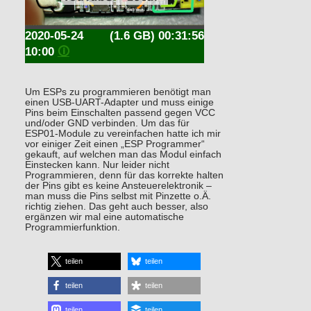
2020-05-24
(1.6 GB) 00:31:56
10:00
🛈
Um ESPs zu programmieren benötigt man
einen USB-UART-Adapter und muss einige
Pins beim Einschalten passend gegen VCC
und/oder GND verbinden. Um das für
ESP01-Module zu vereinfachen hatte ich mir
vor einiger Zeit einen „ESP Programmer“
gekauft, auf welchen man das Modul einfach
Einstecken kann. Nur leider nicht
Programmieren, denn für das korrekte halten
der Pins gibt es keine Ansteuerelektronik –
man muss die Pins selbst mit Pinzette o.Ä.
richtig ziehen. Das geht auch besser, also
ergänzen wir mal eine automatische
Programmierfunktion.
teilen
teilen
teilen
teilen
teilen
teilen