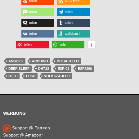
teilen
RSS-feed
teilen
teilen
teilen
teilen
teilen
wallabag it
teilen
teilen
AMS2302
ARDUINO
BITBASTELEI
DEEP-SLEEP
DHT22
ESP-01
ESP8266
HTTP
PUSH
VOLKSZÄHLER
WERBUNG
Support @ Patreon
Support @ Amazon*