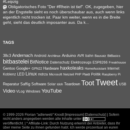
#Leipzig
Obligatorisches Foto "Der #Rhein ist tief". OK, zugegeben, hier
an der Engstelle sieht es noch überschaubar aus, auch wenn links
eigentlich nicht trocken ist. Paar km weiter, wenn es in die Breite
geht, sieht das deutlich imposanter aus. Da k...
TAGS
Andernach
Arduino
38c3
AVR
bahn
Android
Archlinux
Bausatz
BitBasics
bitbastelei
BitNotice
Datenschutz
Elektrozeugs
ESP8266
Freakhouse
haxkoleaks
Gentoo
Google+
Hardware
Internet
GPN22
HomeAssistant
Linux
Koblenz
LED
mdrza
Microsoft
Netzteil
PHP
Plaidt
Politik
Raspberry Pi
Tweet
Toot
Reparatur
Software
Teardown
Saffig
Solar
USB
tdoh
YouTube
Video
VLog
Windows
© 1999-2026
Florian "adlerweb" Knodt [Impressum]
[Datenschutz]
| Sofern
nicht anders angegeben werden alle Inhalte unter
veröffentlicht. | * Affiliate-Link: Durch Nutzung erkennt der Anbieter, dass Ihr
über meine Seite zu ihnen gefunden habt. Ich werde prozentual an euren