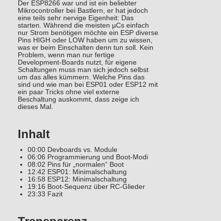
Der ESP8266 war und ist ein beliebter
Mikrocontroller bei Bastlern, er hat jedoch
eine teils sehr nervige Eigenheit: Das
starten. Während die meisten µCs einfach
nur Strom benötigen möchte ein ESP diverse
Pins HIGH oder LOW haben um zu wissen,
was er beim Einschalten denn tun soll. Kein
Problem, wenn man nur fertige
Development-Boards nutzt, für eigene
Schaltungen muss man sich jedoch selbst
um das alles kümmern. Welche Pins das
sind und wie man bei ESP01 oder ESP12 mit
ein paar Tricks ohne viel externe
Beschaltung auskommt, dass zeige ich
dieses Mal.
Inhalt
00:00 Devboards vs. Module
06:06 Programmierung und Boot-Modi
08:02 Pins für „normalen“ Boot
12:42 ESP01: Minimalschaltung
16:58 ESP12: Minimalschaltung
19:16 Boot-Sequenz über RC-Glieder
23:33 Fazit