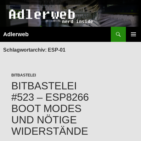
Suchen
Adlerweb
ZUM
INHALT
PRIMÄR
SPRINGEN
MENÜ
Schlagwortarchiv: ESP-01
BITBASTELEI
BITBASTELEI
#523 – ESP8266
BOOT MODES
UND NÖTIGE
WIDERSTÄNDE