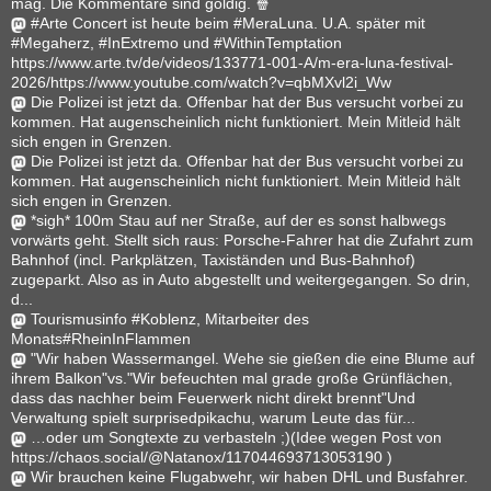
mag. Die Kommentare sind goldig. 🍿
#Arte Concert ist heute beim #MeraLuna. U.A. später mit
#Megaherz, #InExtremo und #WithinTemptation
https://www.arte.tv/de/videos/133771-001-A/m-era-luna-festival-
2026/https://www.youtube.com/watch?v=qbMXvl2i_Ww
Die Polizei ist jetzt da. Offenbar hat der Bus versucht vorbei zu
kommen. Hat augenscheinlich nicht funktioniert. Mein Mitleid hält
sich engen in Grenzen.
Die Polizei ist jetzt da. Offenbar hat der Bus versucht vorbei zu
kommen. Hat augenscheinlich nicht funktioniert. Mein Mitleid hält
sich engen in Grenzen.
*sigh* 100m Stau auf ner Straße, auf der es sonst halbwegs
vorwärts geht. Stellt sich raus: Porsche-Fahrer hat die Zufahrt zum
Bahnhof (incl. Parkplätzen, Taxiständen und Bus-Bahnhof)
zugeparkt. Also as in Auto abgestellt und weitergegangen. So drin,
d...
Tourismusinfo #Koblenz, Mitarbeiter des
Monats#RheinInFlammen
"Wir haben Wassermangel. Wehe sie gießen die eine Blume auf
ihrem Balkon"vs."Wir befeuchten mal grade große Grünflächen,
dass das nachher beim Feuerwerk nicht direkt brennt"Und
Verwaltung spielt surprisedpikachu, warum Leute das für...
…oder um Songtexte zu verbasteln ;)(Idee wegen Post von
https://chaos.social/@Natanox/117044693713053190 )
Wir brauchen keine Flugabwehr, wir haben DHL und Busfahrer.