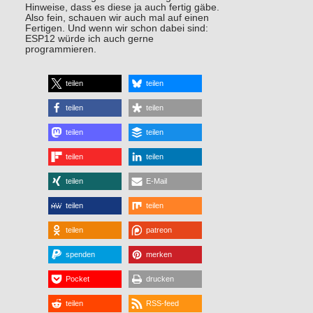
Hinweise, dass es diese ja auch fertig gäbe.
Also fein, schauen wir auch mal auf einen
Fertigen. Und wenn wir schon dabei sind:
ESP12 würde ich auch gerne
programmieren.
teilen
teilen
teilen
teilen
teilen
teilen
teilen
teilen
teilen
E-Mail
teilen
teilen
teilen
patreon
spenden
merken
Pocket
drucken
teilen
RSS-feed