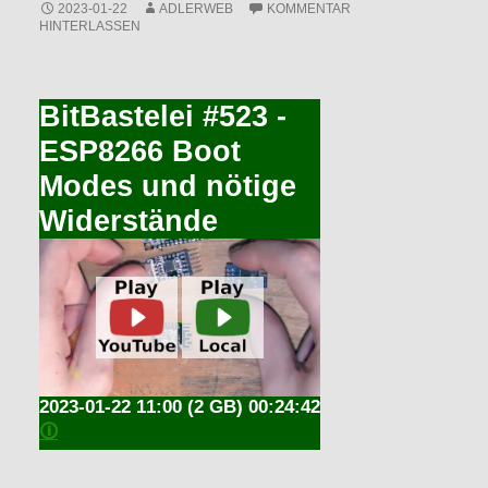
2023-01-22
ADLERWEB
KOMMENTAR
HINTERLASSEN
BitBastelei #523 -
ESP8266 Boot
Modes und nötige
Widerstände
2023-01-22 11:00
(2 GB) 00:24:42
🛈