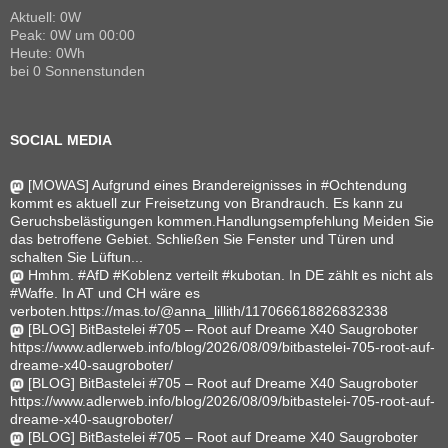
Aktuell: 0W
Peak: 0W um 00:00
Heute: 0Wh
bei 0 Sonnenstunden
SOCIAL MEDIA
[MOWAS] Aufgrund eines Brandereignisses in #Ochtendung
kommt es aktuell zur Freisetzung von Brandrauch. Es kann zu
Geruchsbelästigungen kommen.Handlungsempfehlung Meiden Sie
das betroffene Gebiet. Schließen Sie Fenster und Türen und
schalten Sie Lüftun...
Hmhm. #AfD #Koblenz verteilt #kubotan. In DE zählt es nicht als
#Waffe. In AT und CH wäre es
verboten.https://mas.to/@anna_lillith/117066618826832338
[BLOG] BitBastelei #705 – Root auf Dreame X40 Saugroboter
https://www.adlerweb.info/blog/2026/08/09/bitbastelei-705-root-auf-
dreame-x40-saugroboter/
[BLOG] BitBastelei #705 – Root auf Dreame X40 Saugroboter
https://www.adlerweb.info/blog/2026/08/09/bitbastelei-705-root-auf-
dreame-x40-saugroboter/
[BLOG] BitBastelei #705 – Root auf Dreame X40 Saugroboter