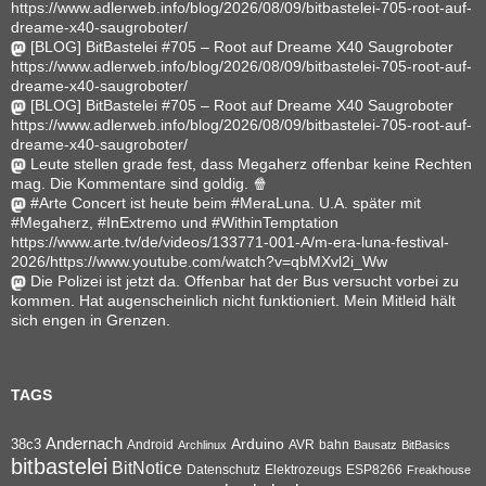
https://www.adlerweb.info/blog/2026/08/09/bitbastelei-705-root-auf-
dreame-x40-saugroboter/
[BLOG] BitBastelei #705 – Root auf Dreame X40 Saugroboter
https://www.adlerweb.info/blog/2026/08/09/bitbastelei-705-root-auf-
dreame-x40-saugroboter/
[BLOG] BitBastelei #705 – Root auf Dreame X40 Saugroboter
https://www.adlerweb.info/blog/2026/08/09/bitbastelei-705-root-auf-
dreame-x40-saugroboter/
Leute stellen grade fest, dass Megaherz offenbar keine Rechten
mag. Die Kommentare sind goldig. 🍿
#Arte Concert ist heute beim #MeraLuna. U.A. später mit
#Megaherz, #InExtremo und #WithinTemptation
https://www.arte.tv/de/videos/133771-001-A/m-era-luna-festival-
2026/https://www.youtube.com/watch?v=qbMXvl2i_Ww
Die Polizei ist jetzt da. Offenbar hat der Bus versucht vorbei zu
kommen. Hat augenscheinlich nicht funktioniert. Mein Mitleid hält
sich engen in Grenzen.
TAGS
Andernach
Arduino
38c3
AVR
bahn
Android
Archlinux
Bausatz
BitBasics
bitbastelei
BitNotice
Datenschutz
Elektrozeugs
ESP8266
Freakhouse