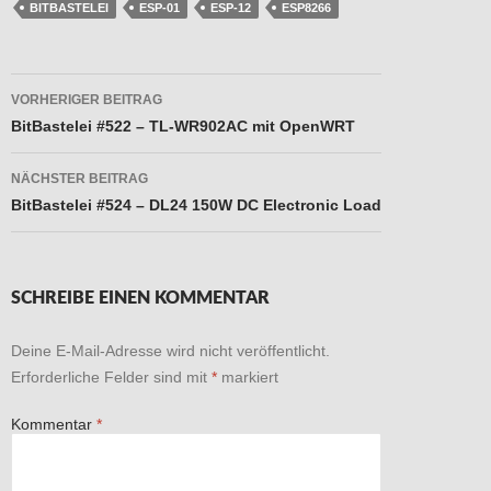
BITBASTELEI
ESP-01
ESP-12
ESP8266
Beitragsnavigation
VORHERIGER BEITRAG
BitBastelei #522 – TL-WR902AC mit OpenWRT
NÄCHSTER BEITRAG
BitBastelei #524 – DL24 150W DC Electronic Load
SCHREIBE EINEN KOMMENTAR
Deine E-Mail-Adresse wird nicht veröffentlicht.
Erforderliche Felder sind mit
*
markiert
Kommentar
*