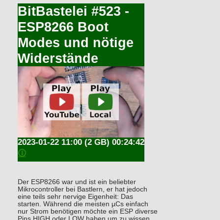
BitBastelei #523 -
ESP8266 Boot
Modes und nötige
Widerstände
2023-01-22 11:00
(2 GB) 00:24:42
🛈
Der ESP8266 war und ist ein beliebter
Mikrocontroller bei Bastlern, er hat jedoch
eine teils sehr nervige Eigenheit: Das
starten. Während die meisten µCs einfach
nur Strom benötigen möchte ein ESP diverse
Pins HIGH oder LOW haben um zu wissen,