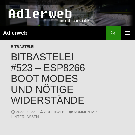
Suchen
Adlerweb
ZUM
INHALT
PRIMÄR
SPRINGEN
BITBASTELEI
MENÜ
BITBASTELEI
#523 – ESP8266
BOOT MODES
UND NÖTIGE
WIDERSTÄNDE
2023-01-22
ADLERWEB
KOMMENTAR
HINTERLASSEN