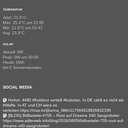
TEMPERATUR
Jetzt: 21.6°C
Max: 25.4°C um 22:00
Min: 21.5°C um 02:42
Avg: 23.3°C
SOLAR
Aktuell: 0W
Peak: 0W um 00:00
Heute: 0Wh
bei 0 Sonnenstunden
SOCIAL MEDIA
Hmhm. #AfD #Koblenz verteilt #kubotan. In DE zählt es nicht als
#Waffe. In AT und CH wäre es
verboten.https://mas.to/@anna_lillith/117066618826832338
[BLOG] BitBastelei #705 – Root auf Dreame X40 Saugroboter
https://www.adlerweb.info/blog/2026/08/09/bitbastelei-705-root-auf-
dreame-x40-saugroboter/