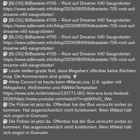
[BLOG] BitBastelei #705 – Root auf Dreame X40 Saugroboter
https://www.adlerweb.info/blog/2026/08/09/bitbastelei-705-root-auf-
dreame-x40-saugroboter/
[BLOG] BitBastelei #705 – Root auf Dreame X40 Saugroboter
https://www.adlerweb.info/blog/2026/08/09/bitbastelei-705-root-auf-
dreame-x40-saugroboter/
[BLOG] BitBastelei #705 – Root auf Dreame X40 Saugroboter
https://www.adlerweb.info/blog/2026/08/09/bitbastelei-705-root-auf-
dreame-x40-saugroboter/
[BLOG] BitBastelei #705 – Root auf Dreame X40 Saugroboter
https://www.adlerweb.info/blog/2026/08/09/bitbastelei-705-root-auf-
dreame-x40-saugroboter/
Leute stellen grade fest, dass Megaherz offenbar keine Rechten
mag. Die Kommentare sind goldig. 🍿
#Arte Concert ist heute beim #MeraLuna. U.A. später mit
#Megaherz, #InExtremo und #WithinTemptation
https://www.arte.tv/de/videos/133771-001-A/m-era-luna-festival-
2026/https://www.youtube.com/watch?v=qbMXvl2i_Ww
Die Polizei ist jetzt da. Offenbar hat der Bus versucht vorbei zu
kommen. Hat augenscheinlich nicht funktioniert. Mein Mitleid hält
sich engen in Grenzen.
Die Polizei ist jetzt da. Offenbar hat der Bus versucht vorbei zu
kommen. Hat augenscheinlich nicht funktioniert. Mein Mitleid hält
sich engen in Grenzen.