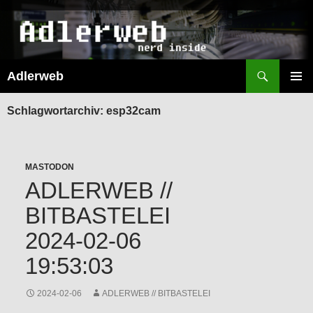
Suchen
Adlerweb
ZUM
INHALT
PRIMÄR
SPRINGEN
MENÜ
Schlagwortarchiv: esp32cam
MASTODON
ADLERWEB //
BITBASTELEI
2024-02-06
19:53:03
2024-02-06
ADLERWEB // BITBASTELEI