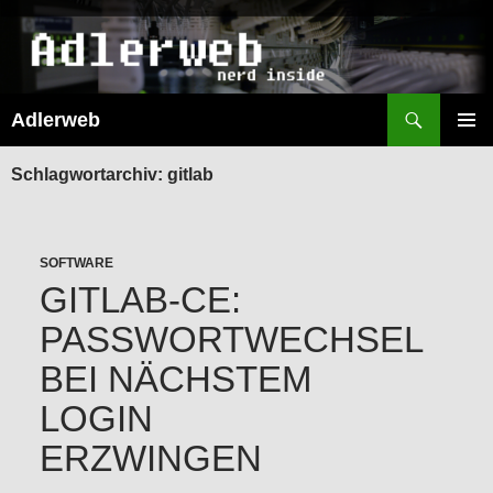
Suchen
Adlerweb
ZUM
INHALT
PRIMÄR
SPRINGEN
MENÜ
Schlagwortarchiv: gitlab
SOFTWARE
GITLAB-CE:
PASSWORTWECHSEL
BEI NÄCHSTEM
LOGIN
ERZWINGEN