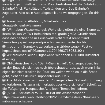
vorwärts geht. Stellt sich raus: Porsche-Fahrer hat die Zufahrt zum
Bahnhof (incl. Parkplätzen, Taxiständen und Bus-Bahnhof)
zugeparkt. Also as in Auto abgestellt und weitergegangen. So drin,
d...
Tourismusinfo #Koblenz, Mitarbeiter des
Monats#RheinInFlammen
"Wir haben Wassermangel. Wehe sie gießen die eine Blume auf
ihrem Balkon"vs."Wir befeuchten mal grade große Grünflächen,
dass das nachher beim Feuerwerk nicht direkt brennt"Und
Verwaltung spielt surprisedpikachu, warum Leute das für...
…oder um Songtexte zu verbasteln ;)(Idee wegen Post von
https://chaos.social/@Natanox/117044693713053190 )
Wir brauchen keine Flugabwehr, wir haben DHL und Busfahrer.
#Leipzig
Obligatorisches Foto "Der #Rhein ist tief". OK, zugegeben, hier
an der Engstelle sieht es noch überschaubar aus, auch wenn links
eigentlich nicht trocken ist. Paar km weiter, wenn es in die Breite
geht, sieht das deutlich imposanter aus. Da k...
Aha. Mofafahrer wird von der Pol angehalten. Soll aufm Fußweg
weiterfahren. "Ist zwar nicht erlaubt aber wäre sicherer". Scheiß auf
die Fußgänger, Hauptsache Auto kann Tempolimit fahren.
[BLOG] BitBastelei #704 – In-Ear mit Wasserschaden
https://www.adlerweb.info/blog/2026/08/02/bitbastelei-704-in-ear-
mit-wasserschaden/