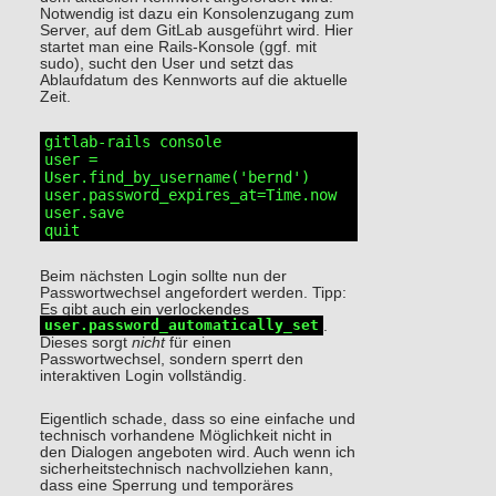
Notwendig ist dazu ein Konsolenzugang zum
Server, auf dem GitLab ausgeführt wird. Hier
startet man eine Rails-Konsole (ggf. mit
sudo), sucht den User und setzt das
Ablaufdatum des Kennworts auf die aktuelle
Zeit.
gitlab-rails console

user = 
User.find_by_username('bernd')

user.password_expires_at=Time.now

user.save

quit
Beim nächsten Login sollte nun der
Passwortwechsel angefordert werden. Tipp:
Es gibt auch ein verlockendes
user.password_automatically_set
.
Dieses sorgt
nicht
für einen
Passwortwechsel, sondern sperrt den
interaktiven Login vollständig.
Eigentlich schade, dass so eine einfache und
technisch vorhandene Möglichkeit nicht in
den Dialogen angeboten wird. Auch wenn ich
sicherheitstechnisch nachvollziehen kann,
dass eine Sperrung und temporäres