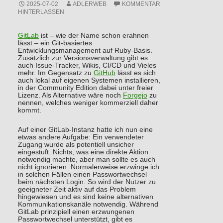
2025-07-02
ADLERWEB
KOMMENTAR
HINTERLASSEN
GitLab
ist – wie der Name schon erahnen
lässt – ein Git-basiertes
Entwicklungsmanagement auf Ruby-Basis.
Zusätzlich zur Versionsverwaltung gibt es
auch Issue-Tracker, Wikis, CI/CD und Vieles
mehr. Im Gegensatz zu
GitHub
lässt es sich
auch lokal auf eigenen Systemen installieren,
in der Community Edition dabei unter freier
Lizenz. Als Alternative wäre noch
Forgejo
zu
nennen, welches weniger kommerziell daher
kommt.
Auf einer GitLab-Instanz hatte ich nun eine
etwas andere Aufgabe: Ein verwendeter
Zugang wurde als potentiell unsicher
eingestuft. Nichts, was eine direkte Aktion
notwendig machte, aber man sollte es auch
nicht ignorieren. Normalerweise erzwinge ich
in solchen Fällen einen Passwortwechsel
beim nächsten Login. So wird der Nutzer zu
geeigneter Zeit aktiv auf das Problem
hingewiesen und es sind keine alternativen
Kommunikationskanäle notwendig. Während
GitLab prinzipiell einen erzwungenen
Passwortwechsel unterstützt, gibt es