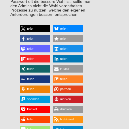
Passwort oft die bessere Wahl ist, sollte man
den Admins nicht die Wahl vorenthalten
Prozesse zu nutzen, welche den eigenen
Anforderungen bessern entsprechen.
teilen
teilen
teilen
teilen
teilen
teilen
teilen
teilen
teilen
E-Mail
teilen
teilen
teilen
patreon
spenden
merken
Pocket
drucken
teilen
RSS-feed