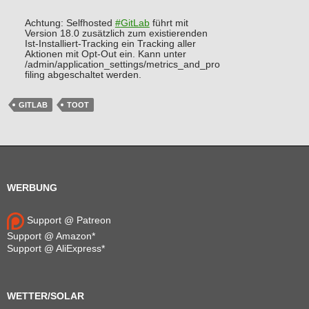
Achtung: Selfhosted
#
GitLab
führt mit
Version 18.0 zusätzlich zum existierenden
Ist-Installiert-Tracking ein Tracking aller
Aktionen mit Opt-Out ein. Kann unter
/admin/application_settings/metrics_and_pro
filing abgeschaltet werden.
GITLAB
TOOT
WERBUNG
Support @ Patreon
Support @ Amazon*
Support @ AliExpress*
WETTER/SOLAR