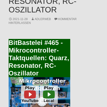
RESONATOR, RC-
OSZILLATOR
2021-11-28
ADLERWEB
KOMMENTAR
HINTERLASSEN
BitBastelei #465 -
Mikrocontroller-
Taktquellen: Quarz,
Resonator, RC-
Oszillator