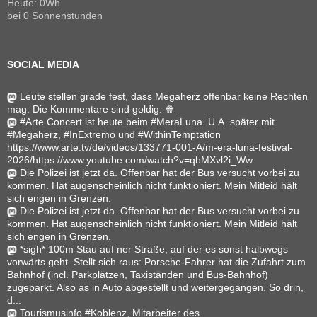
Heute: 0Wh
bei 0 Sonnenstunden
SOCIAL MEDIA
Leute stellen grade fest, dass Megaherz offenbar keine Rechten
mag. Die Kommentare sind goldig. 🍿
#Arte Concert ist heute beim #MeraLuna. U.A. später mit
#Megaherz, #InExtremo und #WithinTemptation
https://www.arte.tv/de/videos/133771-001-A/m-era-luna-festival-
2026/https://www.youtube.com/watch?v=qbMXvl2i_Ww
Die Polizei ist jetzt da. Offenbar hat der Bus versucht vorbei zu
kommen. Hat augenscheinlich nicht funktioniert. Mein Mitleid hält
sich engen in Grenzen.
Die Polizei ist jetzt da. Offenbar hat der Bus versucht vorbei zu
kommen. Hat augenscheinlich nicht funktioniert. Mein Mitleid hält
sich engen in Grenzen.
*sigh* 100m Stau auf ner Straße, auf der es sonst halbwegs
vorwärts geht. Stellt sich raus: Porsche-Fahrer hat die Zufahrt zum
Bahnhof (incl. Parkplätzen, Taxiständen und Bus-Bahnhof)
zugeparkt. Also as in Auto abgestellt und weitergegangen. So drin,
d...
Tourismusinfo #Koblenz, Mitarbeiter des