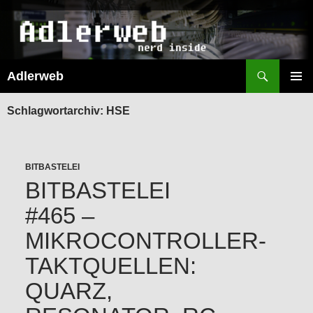
Suchen
Adlerweb
ZUM
INHALT
PRIMÄR
SPRINGEN
MENÜ
Schlagwortarchiv: HSE
BITBASTELEI
BITBASTELEI
#465 –
MIKROCONTROLLER-
TAKTQUELLEN:
QUARZ,