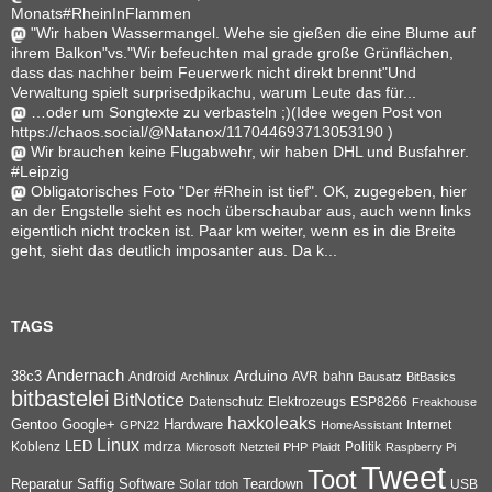
Monats#RheinInFlammen
"Wir haben Wassermangel. Wehe sie gießen die eine Blume auf
ihrem Balkon"vs."Wir befeuchten mal grade große Grünflächen,
dass das nachher beim Feuerwerk nicht direkt brennt"Und
Verwaltung spielt surprisedpikachu, warum Leute das für...
…oder um Songtexte zu verbasteln ;)(Idee wegen Post von
https://chaos.social/@Natanox/117044693713053190 )
Wir brauchen keine Flugabwehr, wir haben DHL und Busfahrer.
#Leipzig
Obligatorisches Foto "Der #Rhein ist tief". OK, zugegeben, hier
an der Engstelle sieht es noch überschaubar aus, auch wenn links
eigentlich nicht trocken ist. Paar km weiter, wenn es in die Breite
geht, sieht das deutlich imposanter aus. Da k...
TAGS
Andernach
Arduino
38c3
AVR
bahn
Android
Archlinux
Bausatz
BitBasics
bitbastelei
BitNotice
Datenschutz
Elektrozeugs
ESP8266
Freakhouse
haxkoleaks
Gentoo
Google+
Hardware
Internet
GPN22
HomeAssistant
Linux
Koblenz
LED
mdrza
Microsoft
Netzteil
PHP
Plaidt
Politik
Raspberry Pi
Tweet
Toot
Reparatur
Software
Teardown
Saffig
Solar
USB
tdoh