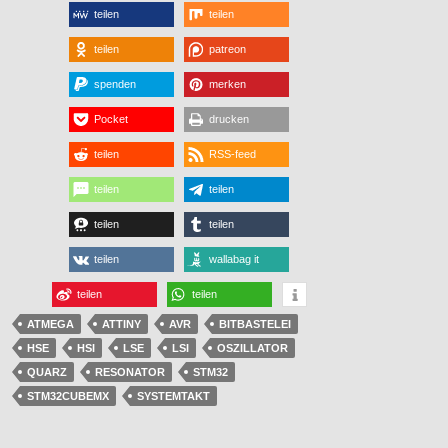
teilen
teilen
teilen
patreon
spenden
merken
Pocket
drucken
teilen
RSS-feed
teilen
teilen
teilen
teilen
teilen
wallabag it
teilen
teilen
ATMEGA
ATTINY
AVR
BITBASTELEI
HSE
HSI
LSE
LSI
OSZILLATOR
QUARZ
RESONATOR
STM32
STM32CUBEMX
SYSTEMTAKT