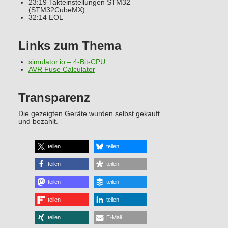
23:19 Takteinstellungen STM32
(STM32CubeMX)
32:14 EOL
Links zum Thema
simulator.io – 4-Bit-CPU
AVR Fuse Calculator
Transparenz
Die gezeigten Geräte wurden selbst gekauft
und bezahlt.
teilen
teilen
teilen
teilen
teilen
teilen
teilen
teilen
teilen
E-Mail