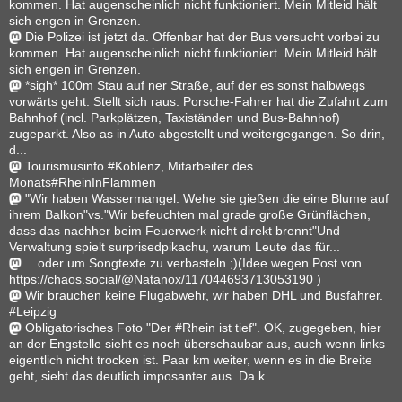
kommen. Hat augenscheinlich nicht funktioniert. Mein Mitleid hält
sich engen in Grenzen.
Die Polizei ist jetzt da. Offenbar hat der Bus versucht vorbei zu
kommen. Hat augenscheinlich nicht funktioniert. Mein Mitleid hält
sich engen in Grenzen.
*sigh* 100m Stau auf ner Straße, auf der es sonst halbwegs
vorwärts geht. Stellt sich raus: Porsche-Fahrer hat die Zufahrt zum
Bahnhof (incl. Parkplätzen, Taxiständen und Bus-Bahnhof)
zugeparkt. Also as in Auto abgestellt und weitergegangen. So drin,
d...
Tourismusinfo #Koblenz, Mitarbeiter des
Monats#RheinInFlammen
"Wir haben Wassermangel. Wehe sie gießen die eine Blume auf
ihrem Balkon"vs."Wir befeuchten mal grade große Grünflächen,
dass das nachher beim Feuerwerk nicht direkt brennt"Und
Verwaltung spielt surprisedpikachu, warum Leute das für...
…oder um Songtexte zu verbasteln ;)(Idee wegen Post von
https://chaos.social/@Natanox/117044693713053190 )
Wir brauchen keine Flugabwehr, wir haben DHL und Busfahrer.
#Leipzig
Obligatorisches Foto "Der #Rhein ist tief". OK, zugegeben, hier
an der Engstelle sieht es noch überschaubar aus, auch wenn links
eigentlich nicht trocken ist. Paar km weiter, wenn es in die Breite
geht, sieht das deutlich imposanter aus. Da k...