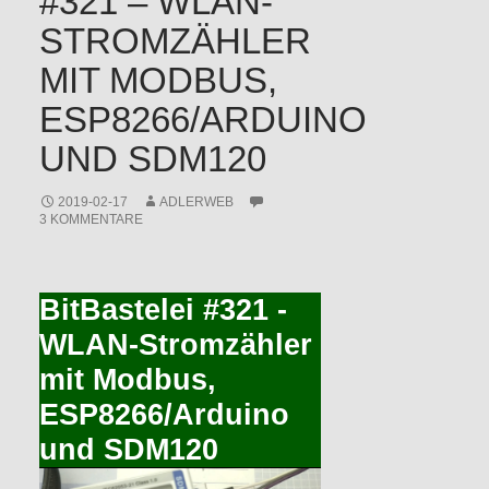
#321 – WLAN-
STROMZÄHLER
MIT MODBUS,
ESP8266/ARDUINO
UND SDM120
2019-02-17
ADLERWEB
3 KOMMENTARE
BitBastelei #321 -
WLAN-Stromzähler
mit Modbus,
ESP8266/Arduino
und SDM120