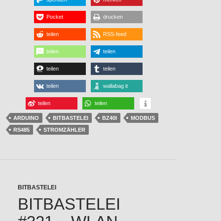
Pocket
drucken
teilen
RSS-feed
teilen
teilen
teilen
teilen
teilen
wallabag it
teilen
teilen
ARDUINO
BITBASTELEI
BZ40I
MODBUS
RS485
STROMZÄHLER
BITBASTELEI
BITBASTELEI