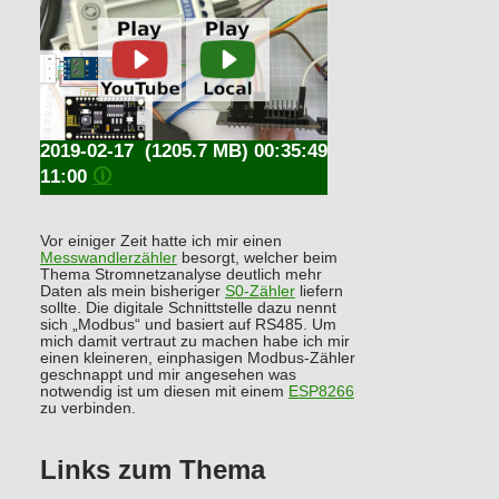
2019-02-17
(1205.7 MB) 00:35:49
11:00
🛈
Vor einiger Zeit hatte ich mir einen
Messwandlerzähler
besorgt, welcher beim
Thema Stromnetzanalyse deutlich mehr
Daten als mein bisheriger
S0-Zähler
liefern
sollte. Die digitale Schnittstelle dazu nennt
sich „Modbus“ und basiert auf RS485. Um
mich damit vertraut zu machen habe ich mir
einen kleineren, einphasigen Modbus-Zähler
geschnappt und mir angesehen was
notwendig ist um diesen mit einem
ESP8266
zu verbinden.
Links zum Thema