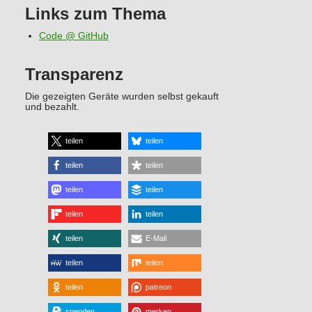
Links zum Thema
Code @ GitHub
Transparenz
Die gezeigten Geräte wurden selbst gekauft
und bezahlt.
teilen
teilen
teilen
teilen
teilen
teilen
teilen
teilen
teilen
E-Mail
teilen
teilen
teilen
patreon
spenden
merken