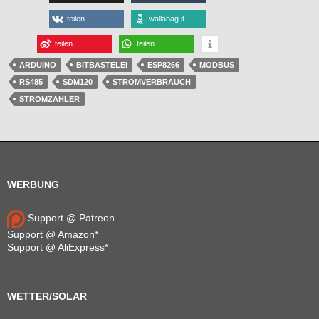
teilen
wallabag it
teilen
teilen
ARDUINO
BITBASTELEI
ESP8266
MODBUS
RS485
SDM120
STROMVERBRAUCH
STROMZÄHLER
WERBUNG
Support @ Patreon
Support @ Amazon*
Support @ AliExpress*
WETTER/SOLAR