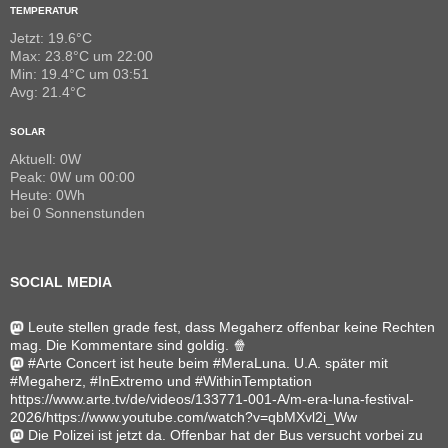
TEMPERATUR
Jetzt: 19.6°C
Max: 23.8°C um 22:00
Min: 19.4°C um 03:51
Avg: 21.4°C
SOLAR
Aktuell: 0W
Peak: 0W um 00:00
Heute: 0Wh
bei 0 Sonnenstunden
SOCIAL MEDIA
Leute stellen grade fest, dass Megaherz offenbar keine Rechten
mag. Die Kommentare sind goldig. 🍿
#Arte Concert ist heute beim #MeraLuna. U.A. später mit
#Megaherz, #InExtremo und #WithinTemptation
https://www.arte.tv/de/videos/133771-001-A/m-era-luna-festival-
2026/https://www.youtube.com/watch?v=qbMXvl2i_Ww
Die Polizei ist jetzt da. Offenbar hat der Bus versucht vorbei zu