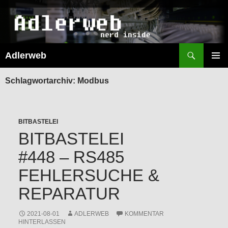
Suchen
Adlerweb
ZUM
INHALT
PRIMÄR
SPRINGEN
MENÜ
Schlagwortarchiv: Modbus
BITBASTELEI
BITBASTELEI
#448 – RS485
FEHLERSUCHE &
REPARATUR
2021-08-01
ADLERWEB
KOMMENTAR
HINTERLASSEN