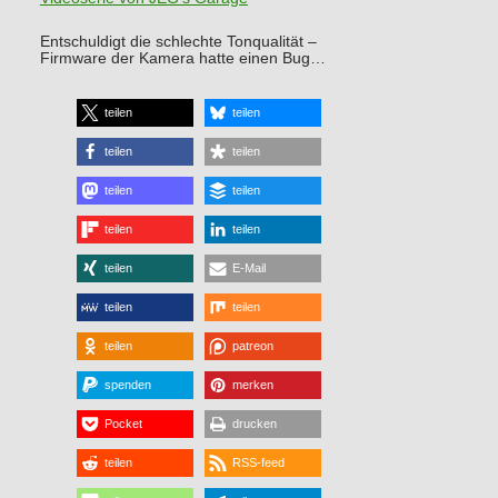
Entschuldigt die schlechte Tonqualität –
Firmware der Kamera hatte einen Bug…
teilen
teilen
teilen
teilen
teilen
teilen
teilen
teilen
teilen
E-Mail
teilen
teilen
teilen
patreon
spenden
merken
Pocket
drucken
teilen
RSS-feed