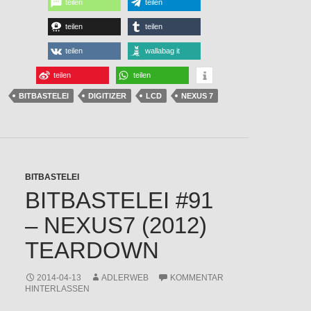
teilen
teilen
teilen
teilen
teilen
wallabag it
teilen
teilen
BITBASTELEI
DIGITIZER
LCD
NEXUS 7
BITBASTELEI
BITBASTELEI #91
– NEXUS7 (2012)
TEARDOWN
2014-04-13
ADLERWEB
KOMMENTAR
HINTERLASSEN