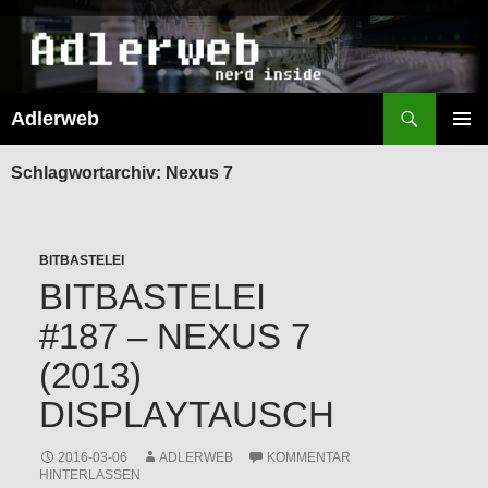
Suchen
Adlerweb
ZUM
INHALT
PRIMÄR
SPRINGEN
MENÜ
Schlagwortarchiv: Nexus 7
BITBASTELEI
BITBASTELEI
#187 – NEXUS 7
(2013)
DISPLAYTAUSCH
2016-03-06
ADLERWEB
KOMMENTAR
HINTERLASSEN