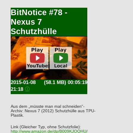
BitNotice #78 -
Nexus 7
Schutzhülle
2015-01-08
(58.1 MB) 00:05:19
21:18
🛈
Aus dem „müsste man mal schneiden“-
Archiv: Nexus 7 (2012) Schutzhülle aus TPU-
Plastik.
Link (Gleicher Typ, ohne Schutzfolie):
http://www.amazon.de/dp/B009KJOQHU/