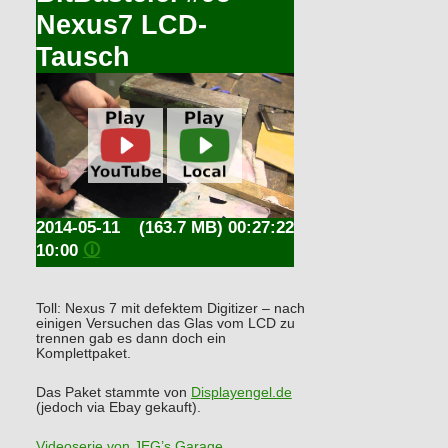
Nexus7 LCD-
Tausch
2014-05-11
(163.7 MB) 00:27:22
10:00
🛈
Toll: Nexus 7 mit defektem Digitizer – nach
einigen Versuchen das Glas vom LCD zu
trennen gab es dann doch ein
Komplettpaket.
Das Paket stammte von
Displayengel.de
(jedoch via Ebay gekauft).
Videoserie von JEG’s Garage