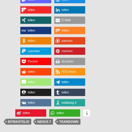
teilen
teilen
teilen
E-Mail
teilen
teilen
teilen
patreon
spenden
merken
Pocket
drucken
teilen
RSS-feed
teilen
teilen
teilen
teilen
teilen
wallabag it
teilen
teilen
BITBASTELEI
NEXUS 7
TEARDOWN