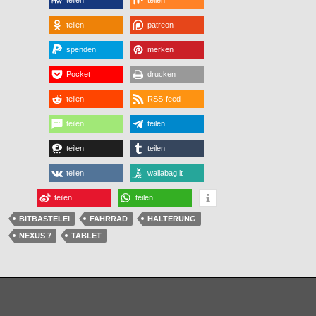
teilen
patreon
spenden
merken
Pocket
drucken
teilen
RSS-feed
teilen
teilen
teilen
teilen
teilen
wallabag it
teilen
teilen
BITBASTELEI
FAHRRAD
HALTERUNG
NEXUS 7
TABLET