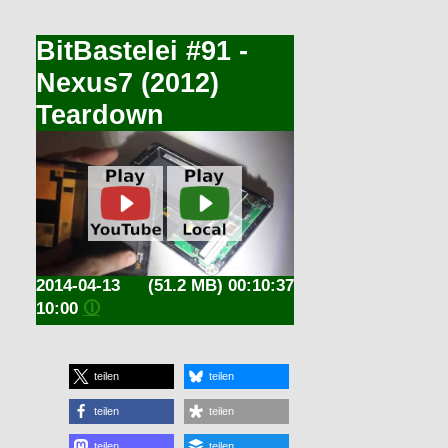
BitBastelei #91 -
Nexus7 (2012)
Teardown
2014-04-13
(51.2 MB) 00:10:37
10:00
🛈
teilen
teilen
teilen
teilen
teilen
teilen