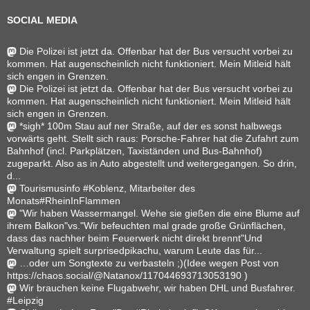
SOCIAL MEDIA
Die Polizei ist jetzt da. Offenbar hat der Bus versucht vorbei zu
kommen. Hat augenscheinlich nicht funktioniert. Mein Mitleid hält
sich engen in Grenzen.
Die Polizei ist jetzt da. Offenbar hat der Bus versucht vorbei zu
kommen. Hat augenscheinlich nicht funktioniert. Mein Mitleid hält
sich engen in Grenzen.
*sigh* 100m Stau auf ner Straße, auf der es sonst halbwegs
vorwärts geht. Stellt sich raus: Porsche-Fahrer hat die Zufahrt zum
Bahnhof (incl. Parkplätzen, Taxiständen und Bus-Bahnhof)
zugeparkt. Also as in Auto abgestellt und weitergegangen. So drin,
d...
Tourismusinfo #Koblenz, Mitarbeiter des
Monats#RheinInFlammen
"Wir haben Wassermangel. Wehe sie gießen die eine Blume auf
ihrem Balkon"vs."Wir befeuchten mal grade große Grünflächen,
dass das nachher beim Feuerwerk nicht direkt brennt"Und
Verwaltung spielt surprisedpikachu, warum Leute das für...
…oder um Songtexte zu verbasteln ;)(Idee wegen Post von
https://chaos.social/@Natanox/117044693713053190 )
Wir brauchen keine Flugabwehr, wir haben DHL und Busfahrer.
#Leipzig