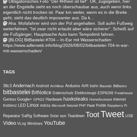
Obligatorisches Foto "Der #Rhein ist tief". OK, zugegeben, hier
an der Engstelle sieht es noch überschaubar aus, auch wenn links
eigentlich nicht trocken ist. Paar km weiter, wenn es in die Breite
geht, sieht das deutlich imposanter aus. Da k...
Aha. Mofafahrer wird von der Pol angehalten. Soll aufm Fußweg
weiterfahren. "Ist zwar nicht erlaubt aber wäre sicherer". Scheiß auf
die Fußgänger, Hauptsache Auto kann Tempolimit fahren.
[BLOG] BitBastelei #704 – In-Ear mit Wasserschaden
https://www.adlerweb.info/blog/2026/08/02/bitbastelei-704-in-ear-
mit-wasserschaden/
TAGS
Andernach
Arduino
38c3
AVR
bahn
Android
Archlinux
Bausatz
BitBasics
bitbastelei
BitNotice
Datenschutz
Elektrozeugs
ESP8266
Freakhouse
haxkoleaks
Gentoo
Google+
Hardware
Internet
GPN22
HomeAssistant
Linux
Koblenz
LED
mdrza
Microsoft
Netzteil
PHP
Plaidt
Politik
Raspberry Pi
Tweet
Toot
Reparatur
Software
Teardown
Saffig
Solar
USB
tdoh
YouTube
Video
VLog
Windows