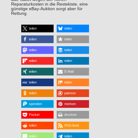
Reparaturkosten in die Restekiste, eine
günstige eBay-Auktion sorgt aber für
Rettung.
teilen
teilen
teilen
teilen
teilen
teilen
teilen
teilen
teilen
E-Mail
teilen
teilen
teilen
patreon
spenden
merken
Pocket
drucken
teilen
RSS-feed
teilen
teilen