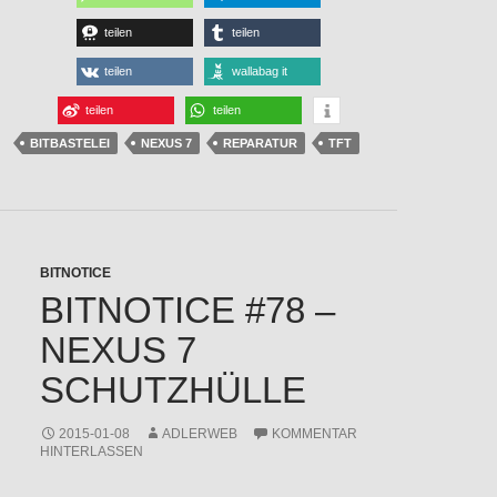
teilen
teilen
teilen
wallabag it
teilen
teilen
BITBASTELEI
NEXUS 7
REPARATUR
TFT
BITNOTICE
BITNOTICE #78 –
NEXUS 7
SCHUTZHÜLLE
2015-01-08
ADLERWEB
KOMMENTAR
HINTERLASSEN