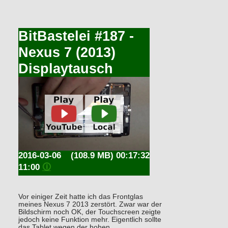
BitBastelei #187 -
Nexus 7 (2013)
Displaytausch
2016-03-06
(108.9 MB) 00:17:32
11:00
🛈
Vor einiger Zeit hatte ich das Frontglas
meines Nexus 7 2013 zerstört. Zwar war der
Bildschirm noch OK, der Touchscreen zeigte
jedoch keine Funktion mehr. Eigentlich sollte
das Tablet wegen der hohen