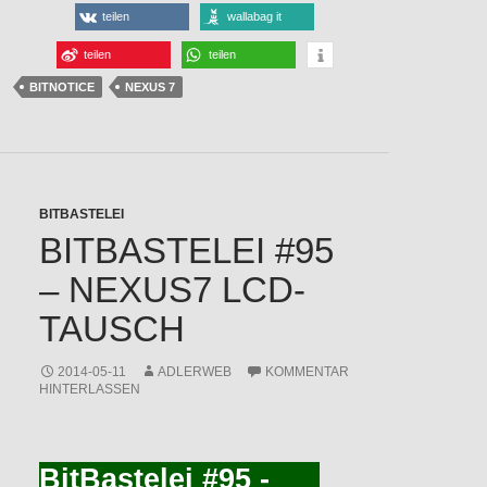
teilen
wallabag it
teilen
teilen
BITNOTICE
NEXUS 7
BITBASTELEI
BITBASTELEI #95
– NEXUS7 LCD-
TAUSCH
2014-05-11
ADLERWEB
KOMMENTAR
HINTERLASSEN
BitBastelei #95 -