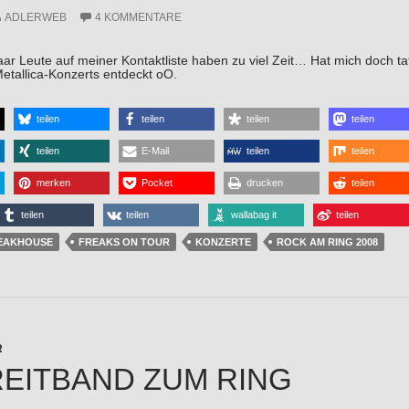
ADLERWEB
4 KOMMENTARE
aar Leute auf meiner Kontaktliste haben zu viel Zeit… Hat mich doch 
etallica-Konzerts entdeckt oO.
teilen
teilen
teilen
teilen
teilen
E-Mail
teilen
teilen
merken
Pocket
drucken
teilen
teilen
teilen
wallabag it
teilen
EAKHOUSE
FREAKS ON TOUR
KONZERTE
ROCK AM RING 2008
R
REITBAND ZUM RING