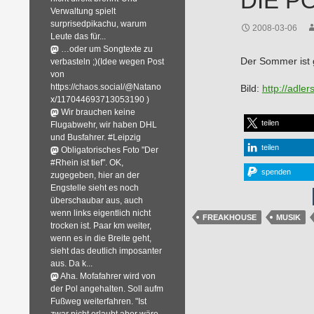
DIE PO
Verwaltung spielt
surprisedpikachu, warum
2008-03-06
Leute das für...
…oder um Songtexte zu
Der Sommer ist g
verbasteln ;)(Idee wegen Post
von
https://chaos.social/@Natano
Bild:
http://adle
x/117044693713053190 )
Wir brauchen keine
teilen
Flugabwehr, wir haben DHL
und Busfahrer. #Leipzig
teilen
Obligatorisches Foto "Der
#Rhein ist tief". OK,
spenden
zugegeben, hier an der
Engstelle sieht es noch
überschaubar aus, auch
wenn links eigentlich nicht
FREAKHOUSE
MUSIK
trocken ist. Paar km weiter,
wenn es in die Breite geht,
sieht das deutlich imposanter
aus. Da k...
Aha. Mofafahrer wird von
der Pol angehalten. Soll aufm
Fußweg weiterfahren. "Ist