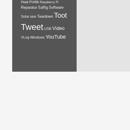
Plaidt
Politik
Raspberry Pi
Reparatur
Software
Saffig
Toot
Teardown
Solar
tdoh
Tweet
Video
USB
YouTube
VLog
Windows