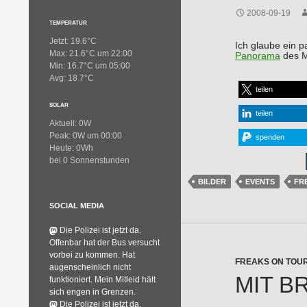
2008-09-19
TEMPERATUR
Jetzt: 19.6°C
Ich glaube ein p
Max: 21.6°C um 22:00
Panorama
des M
Min: 16.7°C um 05:00
Avg: 18.7°C
teilen
SOLAR
teilen
Aktuell: 0W
Peak: 0W um 00:00
spenden
Heute: 0Wh
bei 0 Sonnenstunden
BILDER
EVENTS
FR
SOCIAL MEDIA
Die Polizei ist jetzt da.
Offenbar hat der Bus versucht
vorbei zu kommen. Hat
FREAKS ON TOU
augenscheinlich nicht
MIT B
funktioniert. Mein Mitleid hält
sich engen in Grenzen.
Die Polizei ist jetzt da.