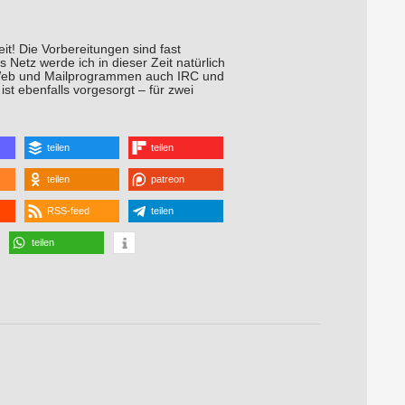
eit! Die Vorbereitungen sind fast
Netz werde ich in dieser Zeit natürlich
n Web und Mailprogrammen auch IRC und
st ebenfalls vorgesorgt – für zwei
teilen
teilen
teilen
patreon
RSS-feed
teilen
teilen