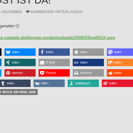
ST IST DA!
ADLERWEB
KOMMENTAR HINTERLASSEN
erettet 🙂
rsa.yotaweb.de/blog/wp-content/uploads/2008/03/out0024.jpeg
teilen
teilen
teilen
teilen
teilen
E-Mail
teilen
teilen
merken
Pocket
drucken
teilen
teilen
teilen
wallabag it
teilen
ROCK AM RING 2008