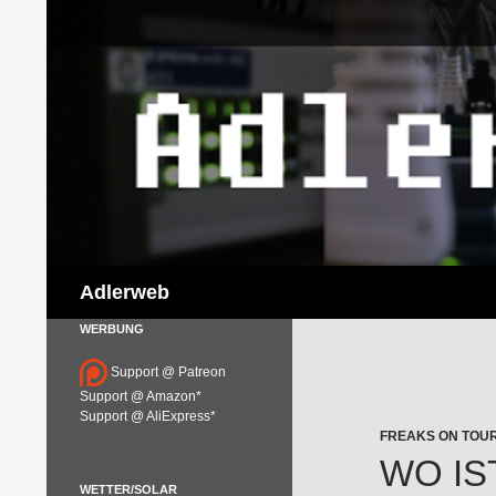
Suchen
Adlerweb
WERBUNG
Support @ Patreon
Support @ Amazon*
Support @ AliExpress*
FREAKS ON TOU
WO IS
WETTER/SOLAR