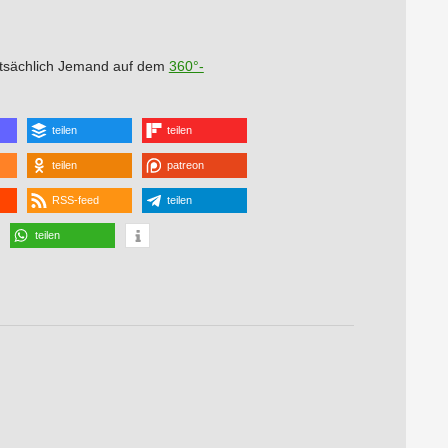
tatsächlich Jemand auf dem
360°-
teilen
teilen
teilen
patreon
RSS-feed
teilen
teilen