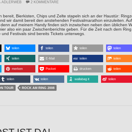
ADLERWEB
2 KOMMENTARE
n bereit, Bierkisten, Chips und Zelte stapeln sich an der Haustür: Ringz
d wir damit bereit den anstehenden Festivalmarathon einzuleiten. Aufs 
n, denn auf meinem Handy finden sich inzwischen neben den übliche
hier also ein paar Zwischenberichte geben. Für die Zeit nach dem Ring i
 und Festivals sind bereits Tickets unterwegs.
teilen
teilen
teilen
teilen
teilen
E-Mail
teilen
teilen
merken
Pocket
drucken
teilen
teilen
teilen
wallabag it
teilen
ON TOUR
ROCK AM RING 2008