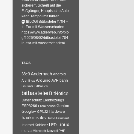
zwar nicht erlaubt aber wäre
sicherer". Scheiß auf die
Fußgänger, Hauptsache Auto
kann Tempolimit fahren.
[BLOG] BitBastelei #704 –
In-Ear mit Wasserschaden
https://www.adlerweb.info/blo
g/2026/08/02/bitbastelei-704-
in-ear-mit-wasserschaden/
TAGS
Andernach
38c3
Android
Arduino
AVR
bahn
Archlinux
Bausatz
BitBasics
bitbastelei
BitNotice
Datenschutz
Elektrozeugs
Gentoo
ESP8266
Freakhouse
Google+
Hardware
GPN22
haxkoleaks
HomeAssistant
Linux
Internet
Koblenz
LED
mdrza
Microsoft
Netzteil
PHP