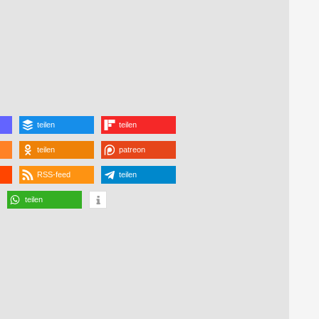
teilen
teilen
teilen
patreon
RSS-feed
teilen
teilen