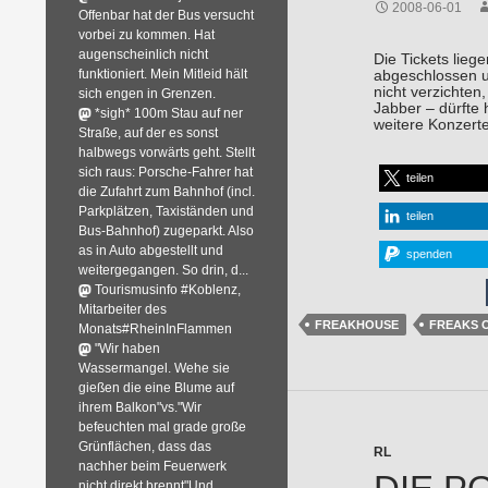
2008-06-01
Offenbar hat der Bus versucht
vorbei zu kommen. Hat
augenscheinlich nicht
Die Tickets liege
funktioniert. Mein Mitleid hält
abgeschlossen un
nicht verzichte
sich engen in Grenzen.
Jabber – dürfte 
*sigh* 100m Stau auf ner
weitere Konzerte
Straße, auf der es sonst
halbwegs vorwärts geht. Stellt
sich raus: Porsche-Fahrer hat
teilen
die Zufahrt zum Bahnhof (incl.
Parkplätzen, Taxiständen und
teilen
Bus-Bahnhof) zugeparkt. Also
as in Auto abgestellt und
spenden
weitergegangen. So drin, d...
Tourismusinfo #Koblenz,
Mitarbeiter des
FREAKHOUSE
FREAKS 
Monats#RheinInFlammen
"Wir haben
Wassermangel. Wehe sie
gießen die eine Blume auf
ihrem Balkon"vs."Wir
befeuchten mal grade große
Grünflächen, dass das
RL
nachher beim Feuerwerk
nicht direkt brennt"Und