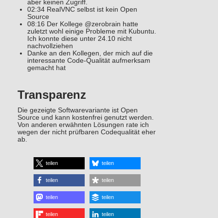
aber keinen Zugriff.
02:34 RealVNC selbst ist kein Open
Source
08:16 Der Kollege @zerobrain hatte
zuletzt wohl einige Probleme mit Kubuntu.
Ich konnte diese unter 24.10 nicht
nachvollziehen
Danke an den Kollegen, der mich auf die
interessante Code-Qualität aufmerksam
gemacht hat
Transparenz
Die gezeigte Softwarevariante ist Open
Source und kann kostenfrei genutzt werden.
Von anderen erwähnten Lösungen rate ich
wegen der nicht prüfbaren Codequalität eher
ab.
teilen
teilen
teilen
teilen
teilen
teilen
teilen
teilen