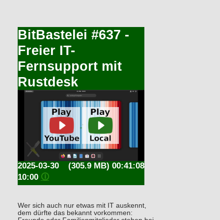
BitBastelei #637 -
Freier IT-
Fernsupport mit
Rustdesk
2025-03-30
(305.9 MB) 00:41:08
10:00
🛈
Wer sich auch nur etwas mit IT auskennt,
dem dürfte das bekannt vorkommen: