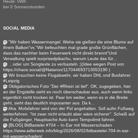
Heute: 0Wh
bei 0 Sonnenstunden
SOCIAL MEDIA
"Wir haben Wassermangel. Wehe sie gießen die eine Blume auf
ihrem Balkon"vs."Wir befeuchten mal grade große Grünflächen,
dass das nachher beim Feuerwerk nicht direkt brennt"Und
Verwaltung spielt surprisedpikachu, warum Leute das für...
…oder um Songtexte zu verbasteln ;)(Idee wegen Post von
https://chaos.social/@Natanox/117044693713053190 )
Wir brauchen keine Flugabwehr, wir haben DHL und Busfahrer.
#Leipzig
Obligatorisches Foto "Der #Rhein ist tief". OK, zugegeben, hier
an der Engstelle sieht es noch überschaubar aus, auch wenn links
eigentlich nicht trocken ist. Paar km weiter, wenn es in die Breite
geht, sieht das deutlich imposanter aus. Da k...
Aha. Mofafahrer wird von der Pol angehalten. Soll aufm Fußweg
weiterfahren. "Ist zwar nicht erlaubt aber wäre sicherer". Scheiß auf
die Fußgänger, Hauptsache Auto kann Tempolimit fahren.
[BLOG] BitBastelei #704 – In-Ear mit Wasserschaden
https://www.adlerweb.info/blog/2026/08/02/bitbastelei-704-in-ear-
mit-wasserschaden/