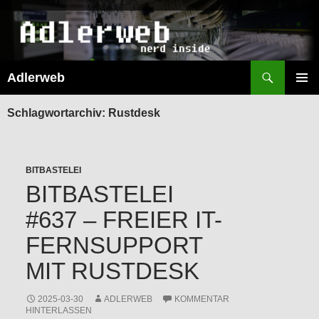
Suchen
Adlerweb
ZUM
INHALT
PRIMÄR
SPRINGEN
MENÜ
Schlagwortarchiv: Rustdesk
BITBASTELEI
BITBASTELEI
#637 – FREIER IT-
FERNSUPPORT
MIT RUSTDESK
2025-03-30
ADLERWEB
KOMMENTAR
HINTERLASSEN