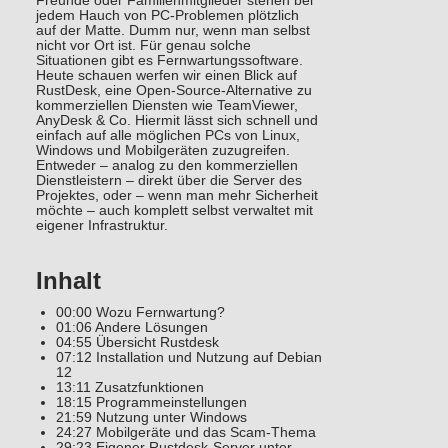
Freunde oder Familienmitglieder stehen bei
jedem Hauch von PC-Problemen plötzlich
auf der Matte. Dumm nur, wenn man selbst
nicht vor Ort ist. Für genau solche
Situationen gibt es Fernwartungssoftware.
Heute schauen werfen wir einen Blick auf
RustDesk, eine Open-Source-Alternative zu
kommerziellen Diensten wie TeamViewer,
AnyDesk & Co. Hiermit lässt sich schnell und
einfach auf alle möglichen PCs von Linux,
Windows und Mobilgeräten zuzugreifen.
Entweder – analog zu den kommerziellen
Dienstleistern – direkt über die Server des
Projektes, oder – wenn man mehr Sicherheit
möchte – auch komplett selbst verwaltet mit
eigener Infrastruktur.
Inhalt
00:00 Wozu Fernwartung?
01:06 Andere Lösungen
04:55 Übersicht Rustdesk
07:12 Installation und Nutzung auf Debian
12
13:11 Zusatzfunktionen
18:15 Programmeinstellungen
21:59 Nutzung unter Windows
24:27 Mobilgeräte und das Scam-Thema
29:23 Eigener Rustdesk-Server unter