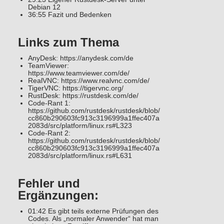
Debian 12
36:55 Fazit und Bedenken
Links zum Thema
AnyDesk: https://anydesk.com/de
TeamViewer:
https://www.teamviewer.com/de/
RealVNC: https://www.realvnc.com/de/
TigerVNC: https://tigervnc.org/
RustDesk: https://rustdesk.com/de/
Code-Rant 1:
https://github.com/rustdesk/rustdesk/blob/
cc860b290603fc913c3196999a1ffec407a
2083d/src/platform/linux.rs#L323
Code-Rant 2:
https://github.com/rustdesk/rustdesk/blob/
cc860b290603fc913c3196999a1ffec407a
2083d/src/platform/linux.rs#L631
Fehler und
Ergänzungen:
01:42 Es gibt teils externe Prüfungen des
Codes. Als „normaler Anwender“ hat man