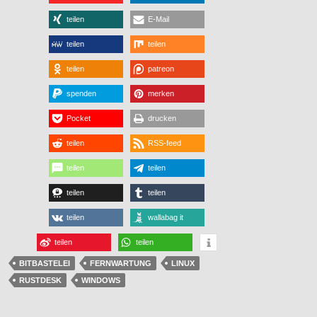
teilen
E-Mail
teilen
teilen
teilen
patreon
spenden
merken
Pocket
drucken
teilen
RSS-feed
teilen
teilen
teilen
teilen
teilen
wallabag it
teilen
teilen
BITBASTELEI
FERNWARTUNG
LINUX
RUSTDESK
WINDOWS