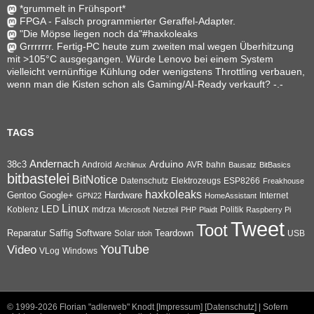
*grummelt in Frühsport*
FPGA - Falsch programmierter Geraffel-Adapter.
"Die Möpse liegen noch da"#haxkoleaks
Grrrrrrr. Fertig-PC heute zum zweiten mal wegen Überhitzung
mit >105°C ausgegangen. Würde Lenovo bei einem System
vielleicht vernünftige Kühlung oder wenigstens Throttling verbauen,
wenn man die Kisten schon als Gaming/AI-Ready verkauft? -.-
TAGS
Andernach
Arduino
38c3
AVR
bahn
Android
Archlinux
Bausatz
BitBasics
bitbastelei
BitNotice
Datenschutz
Elektrozeugs
ESP8266
Freakhouse
haxkoleaks
Gentoo
Google+
Hardware
Internet
GPN22
HomeAssistant
Linux
Koblenz
LED
mdrza
Microsoft
Netzteil
PHP
Plaidt
Politik
Raspberry Pi
Tweet
Toot
Reparatur
Software
Teardown
Saffig
Solar
USB
tdoh
YouTube
Video
VLog
Windows
© 1999-2026
Florian "adlerweb" Knodt [Impressum]
[Datenschutz]
| Sofern