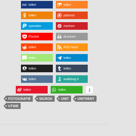
teilen
teilen
teilen
patreon
spenden
merken
Pocket
drucken
teilen
RSS-feed
teilen
teilen
teilen
teilen
teilen
wallabag it
teilen
teilen
FOTOGRAFIE
SIGROK
UNIT
UNITRENT
UT60E