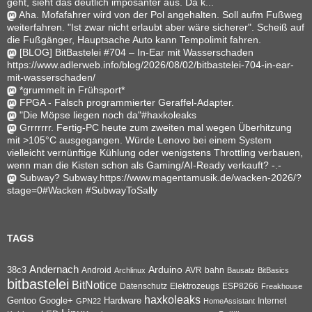
geht, sieht das deutlich imposanter aus. Da k...
Aha. Mofafahrer wird von der Pol angehalten. Soll aufm Fußweg
weiterfahren. "Ist zwar nicht erlaubt aber wäre sicherer". Scheiß auf
die Fußgänger, Hauptsache Auto kann Tempolimit fahren.
[BLOG] BitBastelei #704 – In-Ear mit Wasserschaden
https://www.adlerweb.info/blog/2026/08/02/bitbastelei-704-in-ear-
mit-wasserschaden/
*grummelt in Frühsport*
FPGA - Falsch programmierter Geraffel-Adapter.
"Die Möpse liegen noch da"#haxkoleaks
Grrrrrrr. Fertig-PC heute zum zweiten mal wegen Überhitzung
mit >105°C ausgegangen. Würde Lenovo bei einem System
vielleicht vernünftige Kühlung oder wenigstens Throttling verbauen,
wenn man die Kisten schon als Gaming/AI-Ready verkauft? -.-
Subway? Subway.https://www.magentamusik.de/wacken-2026/?
stage=0#Wacken #SubwayToSally
TAGS
Andernach
Arduino
38c3
AVR
bahn
Android
Archlinux
Bausatz
BitBasics
bitbastelei
BitNotice
Datenschutz
Elektrozeugs
ESP8266
Freakhouse
haxkoleaks
Gentoo
Google+
Hardware
Internet
GPN22
HomeAssistant