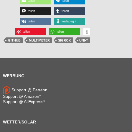
teilen
teilen
teilen
teilen
teilen
wallabag it
teilen
teilen
GITHUB
MULTIMETER
SIGROK
UNI-T
WERBUNG
Support @ Patreon
Support @ Amazon*
Support @ AliExpress*
WETTER/SOLAR