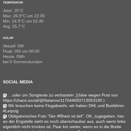
TEMPERATUR
Jetzt: 25°C
Max: 26.9°C um 22:05
Min: 24.9°C um 02:40
Avg: 25.7°C
SOLAR
Aktuell: 0W
Peak: 0W um 00:00
Heute: 0Wh
bei 0 Sonnenstunden
SOCIAL MEDIA
…oder um Songtexte zu verbasteln ;)(Idee wegen Post von
https://chaos.social/@Natanox/117044693713053190 )
Wir brauchen keine Flugabwehr, wir haben DHL und Busfahrer.
#Leipzig
Obligatorisches Foto "Der #Rhein ist tief". OK, zugegeben, hier
an der Engstelle sieht es noch überschaubar aus, auch wenn links
eigentlich nicht trocken ist. Paar km weiter, wenn es in die Breite