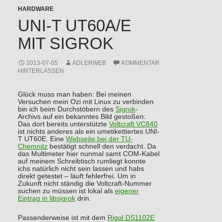
HARDWARE
UNI-T UT60A/E
MIT SIGROK
2013-07-05
ADLERWEB
KOMMENTAR
HINTERLASSEN
Glück muss man haben: Bei meinen
Versuchen mein Ozi mit Linux zu verbinden
bin ich beim Durchstöbern des
Sigrok
-
Archivs auf ein bekanntes Bild gestoßen:
Das dort bereits unterstützte
Voltcraft VC840
ist nichts anderes als ein umetikettiertes UNI-
T UT60E. Eine
Webseite bei der TU-
Chemnitz
bestätigt schnell den verdacht. Da
das Multimeter hier nunmal samt COM-Kabel
auf meinem Schreibtisch rumliegt konnte
ichs natürlich nicht sein lassen und habs
direkt getestet – läuft fehlerfrei. Um in
Zukunft nicht ständig die Voltcraft-Nummer
suchen zu müssen ist lokal als
eigener
Eintrag in libsigrok
drin.
Passenderweise ist mit dem
Rigol DS1102E