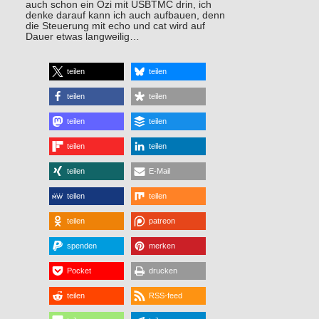
auch schon ein Ozi mit USBTMC drin, ich
denke darauf kann ich auch aufbauen, denn
die Steuerung mit echo und cat wird auf
Dauer etwas langweilig…
teilen
teilen
teilen
teilen
teilen
teilen
teilen
teilen
teilen
E-Mail
teilen
teilen
teilen
patreon
spenden
merken
Pocket
drucken
teilen
RSS-feed