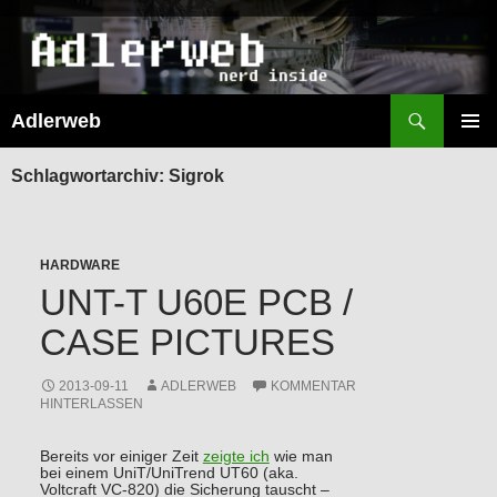
Suchen
Adlerweb
ZUM
INHALT
PRIMÄR
SPRINGEN
MENÜ
Schlagwortarchiv: Sigrok
HARDWARE
UNT-T U60E PCB /
CASE PICTURES
2013-09-11
ADLERWEB
KOMMENTAR
HINTERLASSEN
Bereits vor einiger Zeit
zeigte ich
wie man
bei einem UniT/UniTrend UT60 (aka.
Voltcraft VC-820) die Sicherung tauscht –