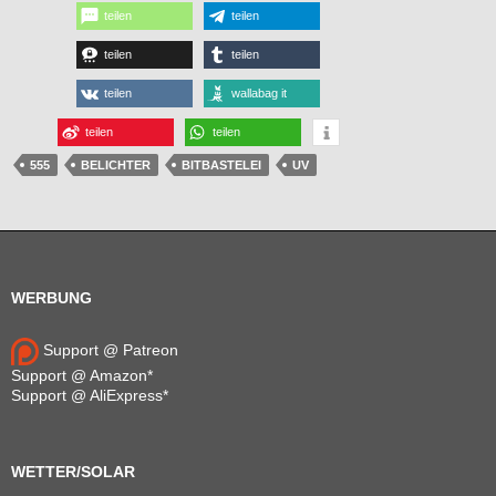
teilen
teilen
teilen
teilen
teilen
wallabag it
teilen
teilen
555
BELICHTER
BITBASTELEI
UV
WERBUNG
Support @ Patreon
Support @ Amazon*
Support @ AliExpress*
WETTER/SOLAR