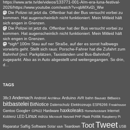
https://www.arte.tv/de/videos/133771-001-A/m-era-luna-festival-
2026/https://www.youtube.com/watch?v=qbMXvl2i_Ww
Die Polizei ist jetzt da. Offenbar hat der Bus versucht vorbei zu
kommen. Hat augenscheinlich nicht funktioniert. Mein Mitleid hält
sich engen in Grenzen.
Die Polizei ist jetzt da. Offenbar hat der Bus versucht vorbei zu
kommen. Hat augenscheinlich nicht funktioniert. Mein Mitleid hält
sich engen in Grenzen.
*sigh* 100m Stau auf ner Straße, auf der es sonst halbwegs
vorwärts geht. Stellt sich raus: Porsche-Fahrer hat die Zufahrt zum
Bahnhof (incl. Parkplätzen, Taxiständen und Bus-Bahnhof)
zugeparkt. Also as in Auto abgestellt und weitergegangen. So drin,
d...
TAGS
Andernach
Arduino
38c3
AVR
bahn
Android
Archlinux
Bausatz
BitBasics
bitbastelei
BitNotice
Datenschutz
Elektrozeugs
ESP8266
Freakhouse
haxkoleaks
Gentoo
Google+
Hardware
Internet
GPN22
HomeAssistant
Linux
Koblenz
LED
mdrza
Microsoft
Netzteil
PHP
Plaidt
Politik
Raspberry Pi
Tweet
Toot
Reparatur
Software
Teardown
Saffig
Solar
USB
tdoh