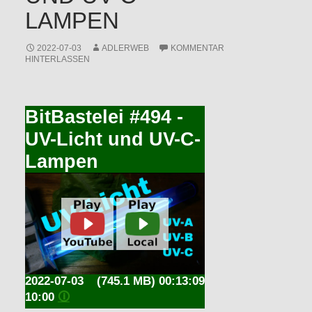
LAMPEN
2022-07-03
ADLERWEB
KOMMENTAR
HINTERLASSEN
BitBastelei #494 -
UV-Licht und UV-C-
Lampen
2022-07-03
(745.1 MB) 00:13:09
10:00
🛈