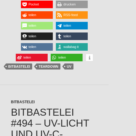
Pocket
drucken
teilen
RSS-feed
teilen
teilen
teilen
teilen
teilen
wallabag it
teilen
teilen
BITBASTELEI
TEARDOWN
UV
BITBASTELEI
BITBASTELEI
#494 – UV-LICHT
UND UV-C-