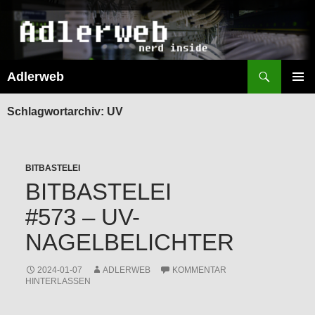
Suchen
Adlerweb
ZUM
INHALT
PRIMÄR
SPRINGEN
MENÜ
Schlagwortarchiv: UV
BITBASTELEI
BITBASTELEI
#573 – UV-
NAGELBELICHTER
2024-01-07
ADLERWEB
KOMMENTAR
HINTERLASSEN