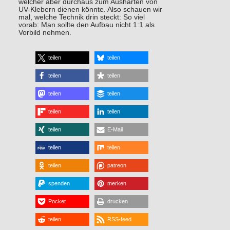
welcher aber durchaus zum Aushärten von
UV-Klebern dienen könnte. Also schauen wir
mal, welche Technik drin steckt: So viel
vorab: Man sollte den Aufbau nicht 1:1 als
Vorbild nehmen.
teilen
teilen
teilen
teilen
teilen
teilen
teilen
teilen
teilen
E-Mail
teilen
teilen
teilen
patreon
spenden
merken
Pocket
drucken
teilen
RSS-feed