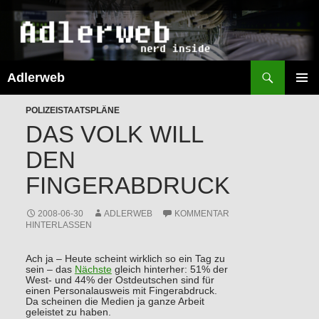
Suchen
Adlerweb
ZUM
INHALT
PRIMÄR
SPRINGEN
POLIZEISTAATSPLÄNE
MENÜ
DAS VOLK WILL
DEN
FINGERABDRUCK
2008-06-30
ADLERWEB
KOMMENTAR
HINTERLASSEN
Ach ja – Heute scheint wirklich so ein Tag zu
sein – das
Nächste
gleich hinterher: 51% der
West- und 44% der Ostdeutschen sind für
einen Personalausweis mit Fingerabdruck.
Da scheinen die Medien ja ganze Arbeit
geleistet zu haben.