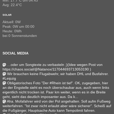
Min: 17.7°C um 04:43
Avg: 22.4°C
SOLAR
Aktuell: 0W
Peak: 0W um 00:00
Heute: 0Wh
bei 0 Sonnenstunden
SOCIAL MEDIA
…oder um Songtexte zu verbasteln ;)(Idee wegen Post von
https://chaos.social/@Natanox/117044693713053190 )
Wir brauchen keine Flugabwehr, wir haben DHL und Busfahrer.
#Leipzig
Obligatorisches Foto "Der #Rhein ist tief". OK, zugegeben, hier
an der Engstelle sieht es noch überschaubar aus, auch wenn links
eigentlich nicht trocken ist. Paar km weiter, wenn es in die Breite
geht, sieht das deutlich imposanter aus. Da k...
Aha. Mofafahrer wird von der Pol angehalten. Soll aufm Fußweg
weiterfahren. "Ist zwar nicht erlaubt aber wäre sicherer". Scheiß auf
die Fußgänger, Hauptsache Auto kann Tempolimit fahren.