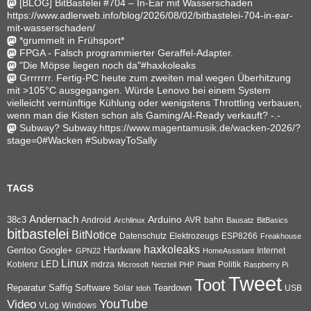
[BLOG] BitBastelei #704 – In-Ear mit Wasserschaden
https://www.adlerweb.info/blog/2026/08/02/bitbastelei-704-in-ear-
mit-wasserschaden/
*grummelt in Frühsport*
FPGA - Falsch programmierter Geraffel-Adapter.
"Die Möpse liegen noch da"#haxkoleaks
Grrrrrrr. Fertig-PC heute zum zweiten mal wegen Überhitzung
mit >105°C ausgegangen. Würde Lenovo bei einem System
vielleicht vernünftige Kühlung oder wenigstens Throttling verbauen,
wenn man die Kisten schon als Gaming/AI-Ready verkauft? -.-
Subway? Subway.https://www.magentamusik.de/wacken-2026/?
stage=0#Wacken #SubwayToSally
TAGS
Andernach
Arduino
38c3
AVR
bahn
Android
Archlinux
Bausatz
BitBasics
bitbastelei
BitNotice
Datenschutz
Elektrozeugs
ESP8266
Freakhouse
haxkoleaks
Gentoo
Google+
Hardware
Internet
GPN22
HomeAssistant
Linux
Koblenz
LED
mdrza
Microsoft
Netzteil
PHP
Plaidt
Politik
Raspberry Pi
Tweet
Toot
Reparatur
Software
Teardown
Saffig
Solar
USB
tdoh
YouTube
Video
VLog
Windows