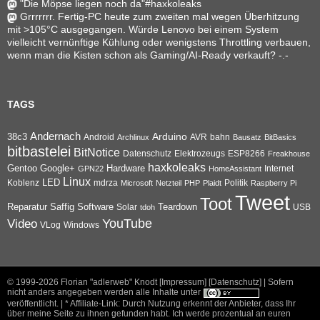
"Die Möpse liegen noch da"#haxkoleaks
Grrrrrrr. Fertig-PC heute zum zweiten mal wegen Überhitzung
mit >105°C ausgegangen. Würde Lenovo bei einem System
vielleicht vernünftige Kühlung oder wenigstens Throttling verbauen,
wenn man die Kisten schon als Gaming/AI-Ready verkauft? -.-
TAGS
Andernach
Arduino
38c3
AVR
bahn
Android
Archlinux
Bausatz
BitBasics
bitbastelei
BitNotice
Datenschutz
Elektrozeugs
ESP8266
Freakhouse
haxkoleaks
Gentoo
Google+
Hardware
Internet
GPN22
HomeAssistant
Linux
Koblenz
LED
mdrza
Microsoft
Netzteil
PHP
Plaidt
Politik
Raspberry Pi
Tweet
Toot
Reparatur
Software
Teardown
Saffig
Solar
USB
tdoh
YouTube
Video
VLog
Windows
© 1999-2026
Florian "adlerweb" Knodt [Impressum]
[Datenschutz]
| Sofern
nicht anders angegeben werden alle Inhalte unter
veröffentlicht. | * Affiliate-Link: Durch Nutzung erkennt der Anbieter, dass Ihr
über meine Seite zu ihnen gefunden habt. Ich werde prozentual an euren