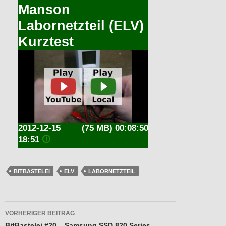
Manson
Labornetzteil (ELV)
Kurztest
2012-12-15
(75 MB) 00:08:50
18:51
🛈
BITBASTELEI
ELV
LABORNETZTEIL
Beitragsnavigation
VORHERIGER BEITRAG
BitBastelei #20 – Samsung SSD 820 Series