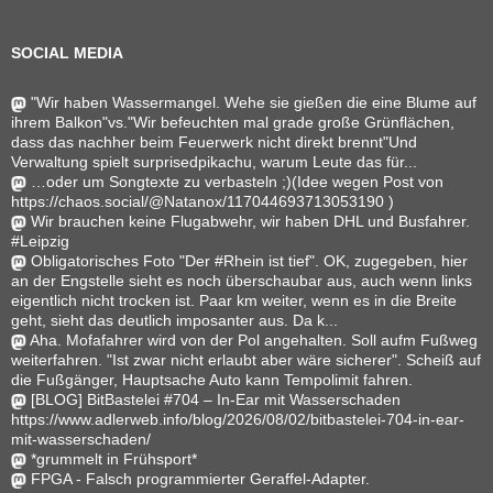
SOCIAL MEDIA
"Wir haben Wassermangel. Wehe sie gießen die eine Blume auf
ihrem Balkon"vs."Wir befeuchten mal grade große Grünflächen,
dass das nachher beim Feuerwerk nicht direkt brennt"Und
Verwaltung spielt surprisedpikachu, warum Leute das für...
…oder um Songtexte zu verbasteln ;)(Idee wegen Post von
https://chaos.social/@Natanox/117044693713053190 )
Wir brauchen keine Flugabwehr, wir haben DHL und Busfahrer.
#Leipzig
Obligatorisches Foto "Der #Rhein ist tief". OK, zugegeben, hier
an der Engstelle sieht es noch überschaubar aus, auch wenn links
eigentlich nicht trocken ist. Paar km weiter, wenn es in die Breite
geht, sieht das deutlich imposanter aus. Da k...
Aha. Mofafahrer wird von der Pol angehalten. Soll aufm Fußweg
weiterfahren. "Ist zwar nicht erlaubt aber wäre sicherer". Scheiß auf
die Fußgänger, Hauptsache Auto kann Tempolimit fahren.
[BLOG] BitBastelei #704 – In-Ear mit Wasserschaden
https://www.adlerweb.info/blog/2026/08/02/bitbastelei-704-in-ear-
mit-wasserschaden/
*grummelt in Frühsport*
FPGA - Falsch programmierter Geraffel-Adapter.