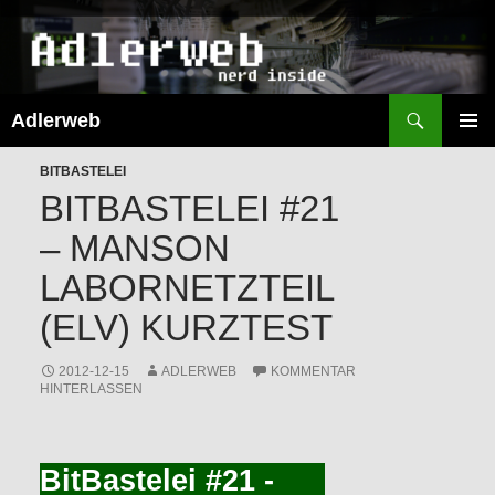
Suchen
Adlerweb
ZUM
INHALT
PRIMÄR
SPRINGEN
BITBASTELEI
MENÜ
BITBASTELEI #21
– MANSON
LABORNETZTEIL
(ELV) KURZTEST
2012-12-15
ADLERWEB
KOMMENTAR
HINTERLASSEN
BitBastelei #21 -