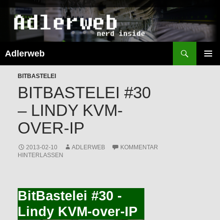
Suchen
Adlerweb
ZUM
INHALT
PRIMÄR
SPRINGEN
BITBASTELEI
MENÜ
BITBASTELEI #30
– LINDY KVM-
OVER-IP
2013-02-10
ADLERWEB
KOMMENTAR
HINTERLASSEN
BitBastelei #30 -
Lindy KVM-over-IP