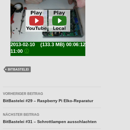
2013-02-10
(133.3 MB) 00:06:12
11:00
🛈
BITBASTELEI
Beitragsnavigation
VORHERIGER BEITRAG
BitBastelei #29 – Raspberry Pi Elko-Reparatur
NÄCHSTER BEITRAG
BitBastelei #31 – Schrottlampen ausschlachten