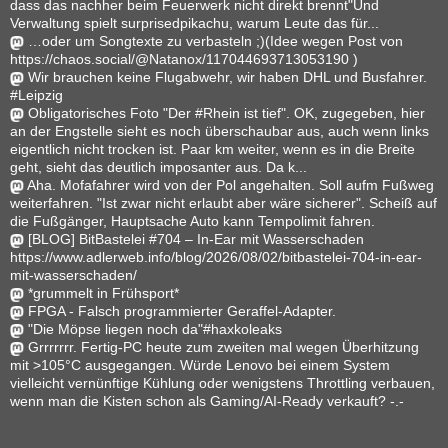
dass das nachher beim Feuerwerk nicht direkt brennt"Und
Verwaltung spielt surprisedpikachu, warum Leute das für...
…oder um Songtexte zu verbasteln ;)(Idee wegen Post von
https://chaos.social/@Natanox/117044693713053190 )
Wir brauchen keine Flugabwehr, wir haben DHL und Busfahrer.
#Leipzig
Obligatorisches Foto "Der #Rhein ist tief". OK, zugegeben, hier
an der Engstelle sieht es noch überschaubar aus, auch wenn links
eigentlich nicht trocken ist. Paar km weiter, wenn es in die Breite
geht, sieht das deutlich imposanter aus. Da k...
Aha. Mofafahrer wird von der Pol angehalten. Soll aufm Fußweg
weiterfahren. "Ist zwar nicht erlaubt aber wäre sicherer". Scheiß auf
die Fußgänger, Hauptsache Auto kann Tempolimit fahren.
[BLOG] BitBastelei #704 – In-Ear mit Wasserschaden
https://www.adlerweb.info/blog/2026/08/02/bitbastelei-704-in-ear-
mit-wasserschaden/
*grummelt in Frühsport*
FPGA - Falsch programmierter Geraffel-Adapter.
"Die Möpse liegen noch da"#haxkoleaks
Grrrrrrr. Fertig-PC heute zum zweiten mal wegen Überhitzung
mit >105°C ausgegangen. Würde Lenovo bei einem System
vielleicht vernünftige Kühlung oder wenigstens Throttling verbauen,
wenn man die Kisten schon als Gaming/AI-Ready verkauft? -.-