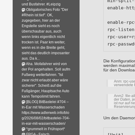
min-split-
und Busfahrer. #Leipzig
enable-htt
Obligatorisches Foto "Der
#Rhein ist tief". OK,
zugegeben, hier an der
enable-rpc
Engstelle sieht es noch
rpc-listen
überschaubar aus, auch
rpc-user=r
wenn links eigentlich nicht
trocken ist. Paar km weiter,
rpc-passwd
wenn es in die Breite geht,
sieht das deutlich imposanter
aus. Da k...
Die Konfiguratio
Aha. Mofafahrer wird von
werden maximal 
der Pol angehalten. Soll aufm
für den Download
Fußweg weiterfahren. "Ist
zwar nicht erlaubt aber wäre
Anm: rpc-use
verwendete F
sicherer". Scheiß auf die
Fußgänger, Hauptsache Auto
Anm2: file-a
kann Tempolimit fahren.
der Daten, j
[BLOG] BitBastelei #704 –
ist nur auf 
Reservierung
In-Ear mit Wasserschaden
https://www.adlerweb.info/blo
Um den Daemon a
g/2026/08/02/bitbastelei-704-
in-ear-mit-wasserschaden/
*grummelt in Frühsport*
[Unit]

FPGA - Falsch