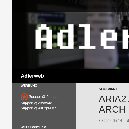
Suchen
Adlerweb
WERBUNG
SOFTWARE
ARIA2
Support @ Patreon
Support @ Amazon*
ARCH 
Support @ AliExpress*
2014-05-14
WETTER/SOLAR