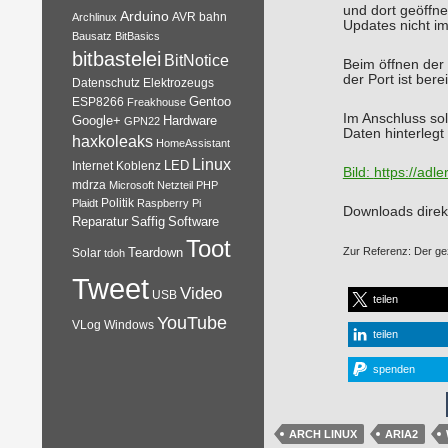
und dort geöffne
Arduino
AVR
bahn
Archlinux
Updates nicht i
Bausatz
BitBasics
bitbastelei
BitNotice
Beim öffnen der
der Port ist bere
Datenschutz
Elektrozeugs
Gentoo
ESP8266
Freakhouse
Im Anschluss so
Google+
Hardware
GPN22
Daten hinterlegt
haxkoleaks
HomeAssistant
Linux
Internet
Koblenz
LED
Bild:
https://adl
mdrza
Microsoft
Netzteil
PHP
Plaidt
Politik
Raspberry Pi
Downloads direk
Reparatur
Software
Saffig
Toot
Zur Referenz: Der ge
Teardown
Solar
tdoh
Tweet
Video
USB
teilen
YouTube
VLog
Windows
teilen
spenden
ARCH LINUX
ARIA2