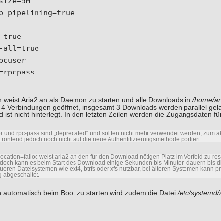
size=5M

p-pipelining=true

=true

-all=true

pcuser

=rpcpass
n weist Aria2 an als Daemon zu starten und alle Downloads in
/home/ar
4 Verbindungen geöffnet, insgesamt 3 Downloads werden parallel ge
 ist nicht hinterlegt. In den letzten Zeilen werden die Zugangsdaten fü
r und rpc-pass sind „deprecated“ und sollten nicht mehr verwendet werden, zum ak
rontend jedoch noch nicht auf die neue Authentifizierungsmethode portiert
llocation=falloc weist aria2 an den für den Download nötigen Platz im Vorfeld zu re
edoch kann es beim Start des Download einige Sekunden bis Minuten dauern bis di
neueren Dateisystemen wie ext4, btrfs oder xfs nutzbar, bei älteren Systemen kann p
 abgeschaltet.
utomatisch beim Boot zu starten wird zudem die Datei
/etc/systemd/