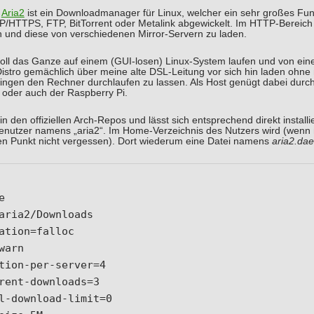
:
Aria2
ist ein Downloadmanager für Linux, welcher ein sehr großes Fu
/HTTPS, FTP, BitTorrent oder Metalink abgewickelt. Im HTTP-Bereich 
n und diese von verschiedenen Mirror-Servern zu laden.
soll das Ganze auf einem (GUI-losen) Linux-System laufen und von ein
istro gemächlich über meine alte DSL-Leitung vor sich hin laden ohne
ingen den Rechner durchlaufen zu lassen. Als Host genügt dabei dur
r oder auch der Raspberry Pi.
h in den offiziellen Arch-Repos und lässt sich entsprechend direkt inst
enutzer namens „aria2“. Im Home-Verzeichnis des Nutzers wird (wenn 
den Punkt nicht vergessen). Dort wiederum eine Datei namens
aria2.da


aria2/Downloads

ation=falloc

warn

tion-per-server=4

rent-downloads=3

l-download-limit=0
