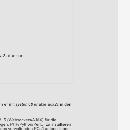
a2.daemon

nn er mit
systemctl enable aria2c
in den
.
TML5 (Websockets/AJAX) für die
gen, PHP/Python/Perl… zu installieren
e des verwaltenden PCs/Laptops liegen