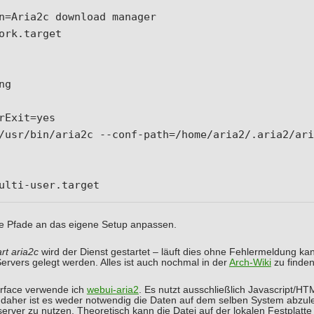
n=Aria2c download manager

ork.target

g

rExit=yes

/usr/bin/aria2c --conf-path=/home/aria2/.aria2/ari
ulti-user.target
die Pfade an das eigene Setup anpassen.
rt aria2c
wird der Dienst gestartet – läuft dies ohne Fehlermeldung ka
Servers gelegt werden. Alles ist auch nochmal in der
Arch-Wiki
zu finden
rface verwende ich
webui-aria2
. Es nutzt ausschließlich Javascript/H
daher ist es weder notwendig die Daten auf dem selben System abzule
rver zu nutzen. Theoretisch kann die Datei auf der lokalen Festplatt