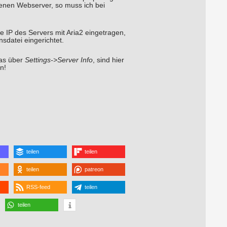
denen Webserver, so muss ich bei
 IP des Servers mit Aria2 eingetragen,
nsdatei eingerichtet.
das über
Settings->Server Info
, sind hier
n!
teilen
teilen
teilen
patreon
RSS-feed
teilen
teilen