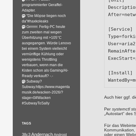
programmierter Geraffel-
Descriptio
Adapter.
After=netw
"Die Möpse liegen noch
da"#haxkoleaks
Grrrrrrr. Fertig-PC heute
[Service]

zum zweiten mal wegen
Type=forkin
Überhitzung mit >105°C
User=aria2

ausgegangen. Würde Lenovo
bei einem System vielleicht
RemainAfte
vernünftige Kühlung oder
ExecStart=
wenigstens Throttling
verbauen, wenn man die
Kisten schon als Gaming/AI-
[Install]

Ready verkauft? -.-
WantedBy=m
Subway?
Subway.https://www.magenta
musik.de/wacken-2026/?
Auch hier ggf. 
stage=0#Wacken
#SubwayToSally
Per
systemctl sta
„Autostart“ des 
TAGS
Für das Webinte
Kommunikation, 
Andernach
oder einen Webse
38c3
Android