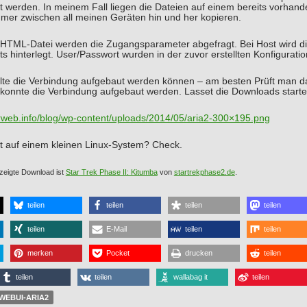
t werden. In meinem Fall liegen die Dateien auf einem bereits vorhan
mmer zwischen all meinen Geräten hin und her kopieren.
 HTML-Datei werden die Zugangsparameter abgefragt. Bei Host wird die
its hinterlegt. User/Passwort wurden in der zuvor erstellten Konfiguratio
llte die Verbindung aufgebaut werden können – am besten Prüft man 
 konnte die Verbindung aufgebaut werden. Lasset die Downloads starte
erweb.info/blog/wp-content/uploads/2014/05/aria2-300×195.png
t auf einem kleinen Linux-System? Check.
zeigte Download ist
Star Trek Phase II: Kitumba
von
startrekphase2.de
.
teilen
teilen
teilen
teilen
teilen
E-Mail
teilen
teilen
merken
Pocket
drucken
teilen
teilen
teilen
wallabag it
teilen
WEBUI-ARIA2