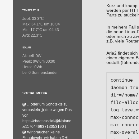
Kurz und knapp
werden per HTTP
TEMPERATUR
Parts zu stückel
Jetzt: 33.3°C
Max: 34.1°C um 10:04
In meinem Fall 
Min: 17.7°C um 04:43
die neue Linux-D
Avg: 22.3°C
oder mich zu Zw
z.B. viele Route
SOLAR
Aria2 findet sic
Aktuell: 0W
einen eigenen B
Peak: 0W um 00:00
erstellt (führen
Heute: 0Wh
bei 0 Sonnenstunden
continue

daemon=true
SOCIAL MEDIA
dir=/home/
file-alloc
…oder um Songtexte zu
log-level=
verbasteln ;)(Idee wegen Post
von
max-connec
https://chaos.social/@Natano
max-concur
x/117044693713053190 )
max-overal
Wir brauchen keine
Flugabwehr, wir haben DHL