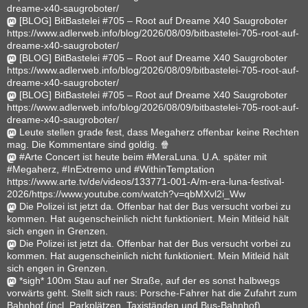
dreame-x40-saugroboter/
[BLOG] BitBastelei #705 – Root auf Dreame X40 Saugroboter
https://www.adlerweb.info/blog/2026/08/09/bitbastelei-705-root-auf-
dreame-x40-saugroboter/
[BLOG] BitBastelei #705 – Root auf Dreame X40 Saugroboter
https://www.adlerweb.info/blog/2026/08/09/bitbastelei-705-root-auf-
dreame-x40-saugroboter/
[BLOG] BitBastelei #705 – Root auf Dreame X40 Saugroboter
https://www.adlerweb.info/blog/2026/08/09/bitbastelei-705-root-auf-
dreame-x40-saugroboter/
Leute stellen grade fest, dass Megaherz offenbar keine Rechten
mag. Die Kommentare sind goldig. 🍿
#Arte Concert ist heute beim #MeraLuna. U.A. später mit
#Megaherz, #InExtremo und #WithinTemptation
https://www.arte.tv/de/videos/133771-001-A/m-era-luna-festival-
2026/https://www.youtube.com/watch?v=qbMXvl2i_Ww
Die Polizei ist jetzt da. Offenbar hat der Bus versucht vorbei zu
kommen. Hat augenscheinlich nicht funktioniert. Mein Mitleid hält
sich engen in Grenzen.
Die Polizei ist jetzt da. Offenbar hat der Bus versucht vorbei zu
kommen. Hat augenscheinlich nicht funktioniert. Mein Mitleid hält
sich engen in Grenzen.
*sigh* 100m Stau auf ner Straße, auf der es sonst halbwegs
vorwärts geht. Stellt sich raus: Porsche-Fahrer hat die Zufahrt zum
Bahnhof (incl. Parkplätzen, Taxiständen und Bus-Bahnhof)