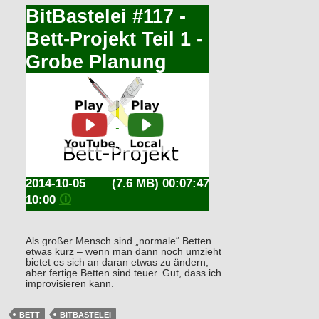
BitBastelei #117 -
Bett-Projekt Teil 1 -
Grobe Planung
2014-10-05
(7.6 MB) 00:07:47
10:00
🛈
Als großer Mensch sind „normale“ Betten
etwas kurz – wenn man dann noch umzieht
bietet es sich an daran etwas zu ändern,
aber fertige Betten sind teuer. Gut, dass ich
improvisieren kann.
BETT
BITBASTELEI