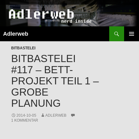
Suchen
Adlerweb
ZUM
INHALT
PRIMÄR
SPRINGEN
BITBASTELEI
MENÜ
BITBASTELEI
#117 – BETT-
PROJEKT TEIL 1 –
GROBE
PLANUNG
2014-10-05
ADLERWEB
1 KOMMENTAR