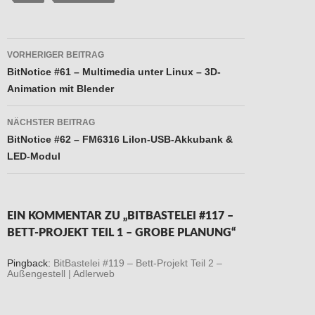
Beitragsnavigation
VORHERIGER BEITRAG
BitNotice #61 – Multimedia unter Linux – 3D-
Animation mit Blender
NÄCHSTER BEITRAG
BitNotice #62 – FM6316 LiIon-USB-Akkubank &
LED-Modul
EIN KOMMENTAR ZU „BITBASTELEI #117 –
BETT-PROJEKT TEIL 1 – GROBE PLANUNG“
Pingback:
BitBastelei #119 – Bett-Projekt Teil 2 –
Außengestell | Adlerweb