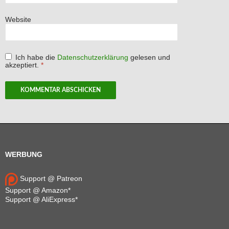
Website
Ich habe die
Datenschutzerklärung
gelesen und
akzeptiert.
*
WERBUNG
Support @ Patreon
Support @ Amazon*
Support @ AliExpress*