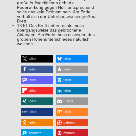
große Auflageflächen geht die
Federwirkung gegen Null, entsprechend
sollte das kein Problem sein. Am Ende
verhält sich der Unterbau wie ein großes
Brett.
13:51 Das Brett unten rechts muss
übergangsweise das gebrochene
Abfangen. Am Ende muss es wegen des
großen Höhenunterschiedes natürlich
weichen
teilen
teilen
teilen
teilen
teilen
teilen
teilen
teilen
teilen
E-Mail
teilen
teilen
teilen
patreon
spenden
merken