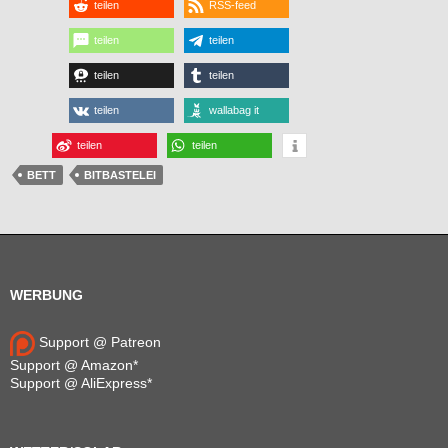
teilen
RSS-feed
teilen
teilen
teilen
teilen
teilen
wallabag it
teilen
teilen
BETT
BITBASTELEI
WERBUNG
Support @ Patreon
Support @ Amazon*
Support @ AliExpress*