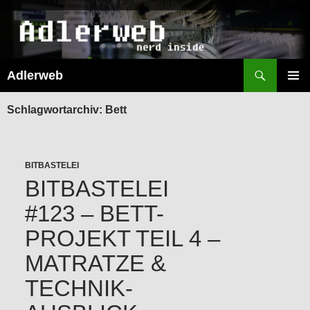
Suchen
Adlerweb
ZUM
INHALT
PRIMÄR
SPRINGEN
MENÜ
Schlagwortarchiv: Bett
BITBASTELEI
BITBASTELEI
#123 – BETT-
PROJEKT TEIL 4 –
MATRATZE &
TECHNIK-