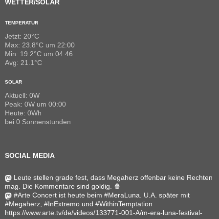
WETTER/SOLAR
TEMPERATUR
Jetzt: 20°C
Max: 23.8°C um 22:00
Min: 19.2°C um 04:46
Avg: 21.1°C
SOLAR
Aktuell: 0W
Peak: 0W um 00:00
Heute: 0Wh
bei 0 Sonnenstunden
SOCIAL MEDIA
Leute stellen grade fest, dass Megaherz offenbar keine Rechten
mag. Die Kommentare sind goldig. 🍿
#Arte Concert ist heute beim #MeraLuna. U.A. später mit
#Megaherz, #InExtremo und #WithinTemptation
https://www.arte.tv/de/videos/133771-001-A/m-era-luna-festival-