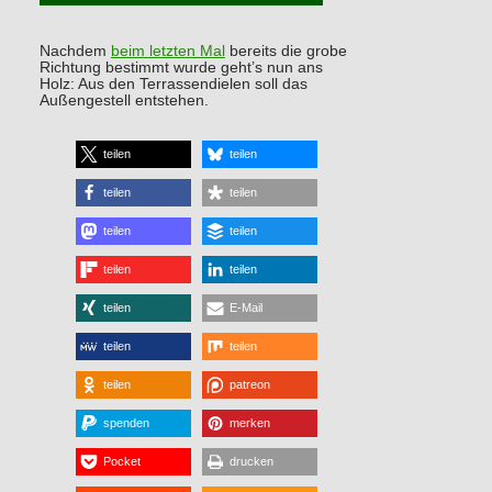
Nachdem
beim letzten Mal
bereits die grobe
Richtung bestimmt wurde geht’s nun ans
Holz: Aus den Terrassendielen soll das
Außengestell entstehen.
teilen
teilen
teilen
teilen
teilen
teilen
teilen
teilen
teilen
E-Mail
teilen
teilen
teilen
patreon
spenden
merken
Pocket
drucken