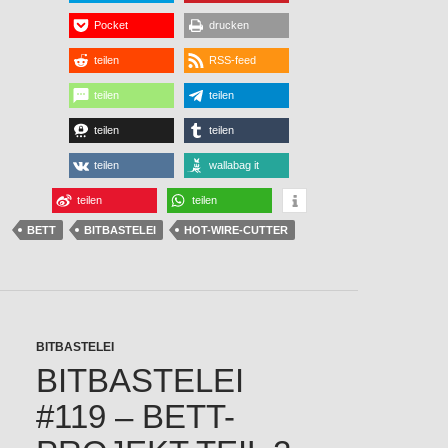
Pocket
drucken
teilen
RSS-feed
teilen
teilen
teilen
teilen
teilen
wallabag it
teilen
teilen
BETT
BITBASTELEI
HOT-WIRE-CUTTER
BITBASTELEI
BITBASTELEI
#119 – BETT-