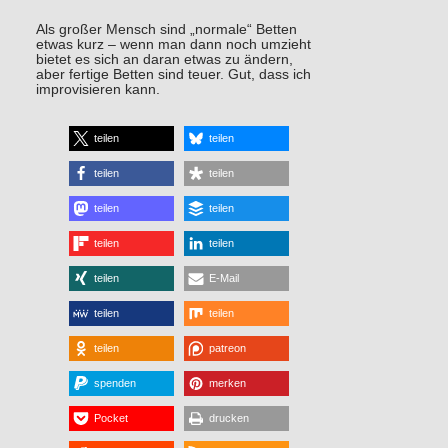
Als großer Mensch sind „normale“ Betten
etwas kurz – wenn man dann noch umzieht
bietet es sich an daran etwas zu ändern,
aber fertige Betten sind teuer. Gut, dass ich
improvisieren kann.
teilen
teilen
teilen
teilen
teilen
teilen
teilen
teilen
teilen
E-Mail
teilen
teilen
teilen
patreon
spenden
merken
Pocket
drucken