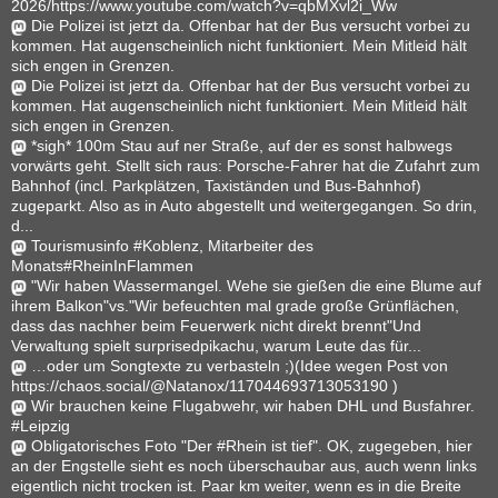
2026/https://www.youtube.com/watch?v=qbMXvl2i_Ww
Die Polizei ist jetzt da. Offenbar hat der Bus versucht vorbei zu
kommen. Hat augenscheinlich nicht funktioniert. Mein Mitleid hält
sich engen in Grenzen.
Die Polizei ist jetzt da. Offenbar hat der Bus versucht vorbei zu
kommen. Hat augenscheinlich nicht funktioniert. Mein Mitleid hält
sich engen in Grenzen.
*sigh* 100m Stau auf ner Straße, auf der es sonst halbwegs
vorwärts geht. Stellt sich raus: Porsche-Fahrer hat die Zufahrt zum
Bahnhof (incl. Parkplätzen, Taxiständen und Bus-Bahnhof)
zugeparkt. Also as in Auto abgestellt und weitergegangen. So drin,
d...
Tourismusinfo #Koblenz, Mitarbeiter des
Monats#RheinInFlammen
"Wir haben Wassermangel. Wehe sie gießen die eine Blume auf
ihrem Balkon"vs."Wir befeuchten mal grade große Grünflächen,
dass das nachher beim Feuerwerk nicht direkt brennt"Und
Verwaltung spielt surprisedpikachu, warum Leute das für...
…oder um Songtexte zu verbasteln ;)(Idee wegen Post von
https://chaos.social/@Natanox/117044693713053190 )
Wir brauchen keine Flugabwehr, wir haben DHL und Busfahrer.
#Leipzig
Obligatorisches Foto "Der #Rhein ist tief". OK, zugegeben, hier
an der Engstelle sieht es noch überschaubar aus, auch wenn links
eigentlich nicht trocken ist. Paar km weiter, wenn es in die Breite