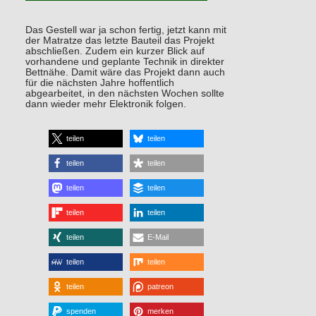
Das Gestell war ja schon fertig, jetzt kann mit
der Matratze das letzte Bauteil das Projekt
abschließen. Zudem ein kurzer Blick auf
vorhandene und geplante Technik in direkter
Bettnähe. Damit wäre das Projekt dann auch
für die nächsten Jahre hoffentlich
abgearbeitet, in den nächsten Wochen sollte
dann wieder mehr Elektronik folgen.
teilen
teilen
teilen
teilen
teilen
teilen
teilen
teilen
teilen
E-Mail
teilen
teilen
teilen
patreon
spenden
merken