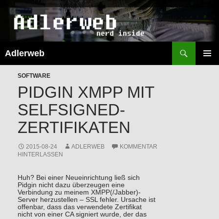
Suchen
Adlerweb
ZUM
INHALT
PRIMÄR
SPRINGEN
SOFTWARE
MENÜ
PIDGIN XMPP MIT
SELFSIGNED-
ZERTIFIKATEN
2015-08-24
ADLERWEB
KOMMENTAR
HINTERLASSEN
Huh? Bei einer Neueinrichtung ließ sich
Pidgin nicht dazu überzeugen eine
Verbindung zu meinem XMPP(/Jabber)-
Server herzustellen – SSL fehler. Ursache ist
offenbar, dass das verwendete Zertifikat
nicht von einer CA signiert wurde, der das