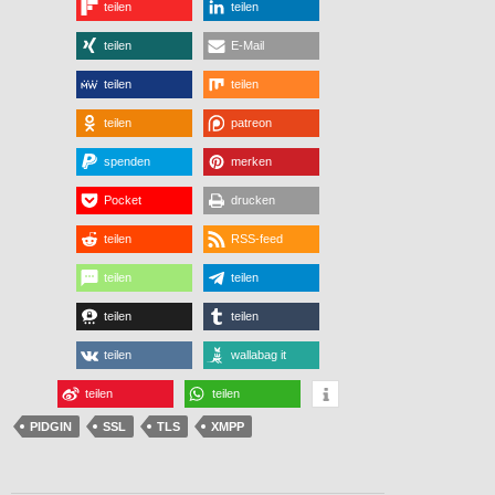
teilen
teilen
teilen
E-Mail
teilen
teilen
teilen
patreon
spenden
merken
Pocket
drucken
teilen
RSS-feed
teilen
teilen
teilen
teilen
teilen
wallabag it
teilen
teilen
PIDGIN
SSL
TLS
XMPP