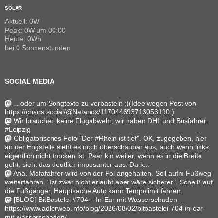
SOLAR
Aktuell: 0W
Peak: 0W um 00:00
Heute: 0Wh
bei 0 Sonnenstunden
SOCIAL MEDIA
…oder um Songtexte zu verbasteln ;)(Idee wegen Post von
https://chaos.social/@Natanox/117044693713053190 )
Wir brauchen keine Flugabwehr, wir haben DHL und Busfahrer.
#Leipzig
Obligatorisches Foto "Der #Rhein ist tief". OK, zugegeben, hier
an der Engstelle sieht es noch überschaubar aus, auch wenn links
eigentlich nicht trocken ist. Paar km weiter, wenn es in die Breite
geht, sieht das deutlich imposanter aus. Da k...
Aha. Mofafahrer wird von der Pol angehalten. Soll aufm Fußweg
weiterfahren. "Ist zwar nicht erlaubt aber wäre sicherer". Scheiß auf
die Fußgänger, Hauptsache Auto kann Tempolimit fahren.
[BLOG] BitBastelei #704 – In-Ear mit Wasserschaden
https://www.adlerweb.info/blog/2026/08/02/bitbastelei-704-in-ear-
mit-wasserschaden/