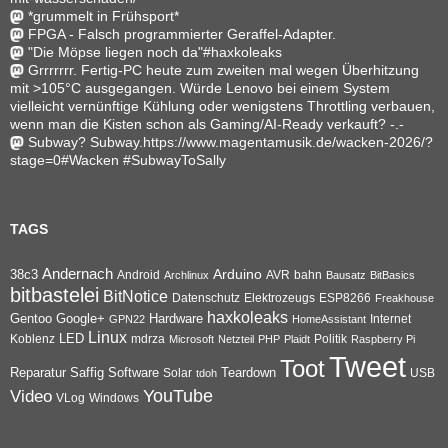
*grummelt in Frühsport*
FPGA - Falsch programmierter Geraffel-Adapter.
"Die Möpse liegen noch da"#haxkoleaks
Grrrrrrr. Fertig-PC heute zum zweiten mal wegen Überhitzung
mit >105°C ausgegangen. Würde Lenovo bei einem System
vielleicht vernünftige Kühlung oder wenigstens Throttling verbauen,
wenn man die Kisten schon als Gaming/AI-Ready verkauft? -.-
Subway? Subway.https://www.magentamusik.de/wacken-2026/?
stage=0#Wacken #SubwayToSally
TAGS
Andernach
Arduino
38c3
AVR
bahn
Android
Archlinux
Bausatz
BitBasics
bitbastelei
BitNotice
Datenschutz
Elektrozeugs
ESP8266
Freakhouse
haxkoleaks
Gentoo
Google+
Hardware
Internet
GPN22
HomeAssistant
Linux
Koblenz
LED
mdrza
Microsoft
Netzteil
PHP
Plaidt
Politik
Raspberry Pi
Tweet
Toot
Reparatur
Software
Teardown
Saffig
Solar
USB
tdoh
YouTube
Video
VLog
Windows