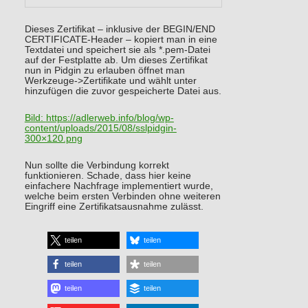
Dieses Zertifikat – inklusive der BEGIN/END
CERTIFICATE-Header – kopiert man in eine
Textdatei und speichert sie als *.pem-Datei
auf der Festplatte ab. Um dieses Zertifikat
nun in Pidgin zu erlauben öffnet man
Werkzeuge->Zertifikate und wählt unter
hinzufügen die zuvor gespeicherte Datei aus.
Bild:
https://adlerweb.info/blog/wp-
content/uploads/2015/08/sslpidgin-
300×120.png
Nun sollte die Verbindung korrekt
funktionieren. Schade, dass hier keine
einfachere Nachfrage implementiert wurde,
welche beim ersten Verbinden ohne weiteren
Eingriff eine Zertifikatsausnahme zulässt.
teilen
teilen
teilen
teilen
teilen
teilen