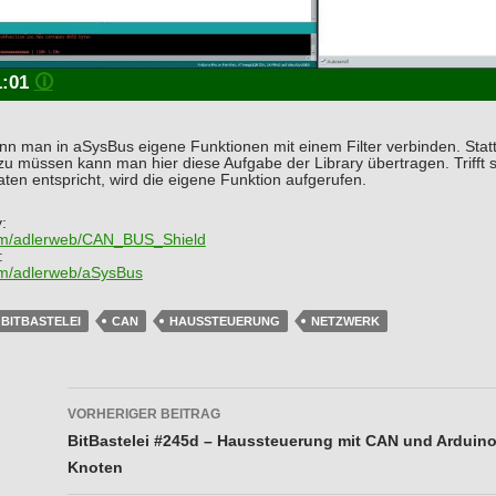
1:01
🛈
n man in aSysBus eigene Funktionen mit einem Filter verbinden. Statt
 müssen kann man hier diese Aufgabe der Library übertragen. Trifft s
en entspricht, wird die eigene Funktion aufgerufen.
:
com/adlerweb/CAN_BUS_Shield
:
com/adlerweb/aSysBus
BITBASTELEI
CAN
HAUSSTEUERUNG
NETZWERK
Beitragsnavigation
VORHERIGER BEITRAG
BitBastelei #245d – Haussteuerung mit CAN und Arduino
Knoten