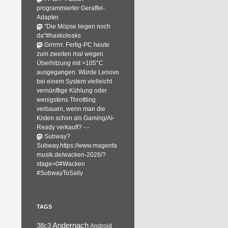
programmierter Geraffel-
Adapter.
"Die Möpse liegen noch
da"#haxkoleaks
Grrrrrrr. Fertig-PC heute
zum zweiten mal wegen
Überhitzung mit >105°C
ausgegangen. Würde Lenovo
bei einem System vielleicht
vernünftige Kühlung oder
wenigstens Throttling
verbauen, wenn man die
Kisten schon als Gaming/AI-
Ready verkauft? -.-
Subway?
Subway.https://www.magenta
musik.de/wacken-2026/?
stage=0#Wacken
#SubwayToSally
TAGS
Andernach
38c3
Android