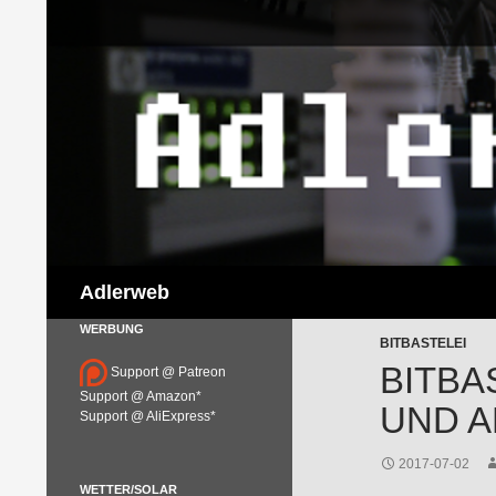
Suchen
Adlerweb
WERBUNG
BITBASTELEI
BITBA
Support @ Patreon
Support @ Amazon*
UND A
Support @ AliExpress*
2017-07-02
WETTER/SOLAR