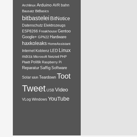
Arduino
AVR
bahn
Archlinux
Bausatz
BitBasics
bitbastelei
BitNotice
Datenschutz
Elektrozeugs
Gentoo
ESP8266
Freakhouse
Google+
Hardware
GPN22
haxkoleaks
HomeAssistant
Linux
Internet
Koblenz
LED
mdrza
Microsoft
Netzteil
PHP
Plaidt
Politik
Raspberry Pi
Reparatur
Software
Saffig
Toot
Teardown
Solar
tdoh
Tweet
Video
USB
YouTube
VLog
Windows