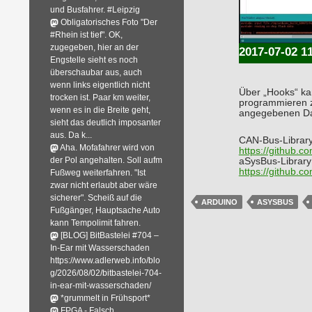
und Busfahrer. #Leipzig
Obligatorisches Foto "Der
#Rhein ist tief". OK,
zugegeben, hier an der
2017-07-02 1
Engstelle sieht es noch
überschaubar aus, auch
wenn links eigentlich nicht
Über „Hooks“ kan
trocken ist. Paar km weiter,
programmieren zu
wenn es in die Breite geht,
angegebenen Dat
sieht das deutlich imposanter
aus. Da k...
CAN-Bus-Library
Aha. Mofafahrer wird von
https://github.
der Pol angehalten. Soll aufm
aSysBus-Library
https://github.
Fußweg weiterfahren. "Ist
zwar nicht erlaubt aber wäre
sicherer". Scheiß auf die
ARDUINO
ASYSBUS
Fußgänger, Hauptsache Auto
kann Tempolimit fahren.
[BLOG] BitBastelei #704 –
In-Ear mit Wasserschaden
https://www.adlerweb.info/blo
g/2026/08/02/bitbastelei-704-
in-ear-mit-wasserschaden/
*grummelt in Frühsport*
FPGA - Falsch