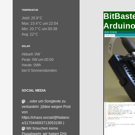
TEMPERATUR
BitBast
Jetzt: 20.9°C
Arduino
Max: 23.4°C um 22:04
Min: 20.7°C um 00:38
Avg: 22°C
SOLAR
Aktuell: 0W
Peak: 0W um 00:00
Heute: 0Wh
bei 0 Sonnenstunden
SOCIAL MEDIA
…oder um Songtexte zu
verbasteln ;)(Idee wegen Post
von
https://chaos.social/@Natano
x/117044693713053190 )
Wir brauchen keine
Flugabwehr, wir haben DHL