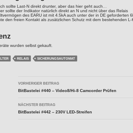
ich sollte Last-N direkt drunter, aber das hier geht auch…
er sollte der Indikator natürlich direkt an N und nicht über das Relais
ltvermögen des EARU ist mit 4.5kA auch unter der in DE geforderten 
te den freien Kontakt als zusätzlichen Schutz mit dem bestehenden L-K
enz
räte wurden selbst gekauft.
LTER
RELAIS
SICHERUNGSAUTOMAT
Beitragsnavigation
VORHERIGER BEITRAG
BitBastelei #440 – Video8/Hi-8 Camcorder Prüfen
NÄCHSTER BEITRAG
BitBastelei #442 – 230V LED-Streifen