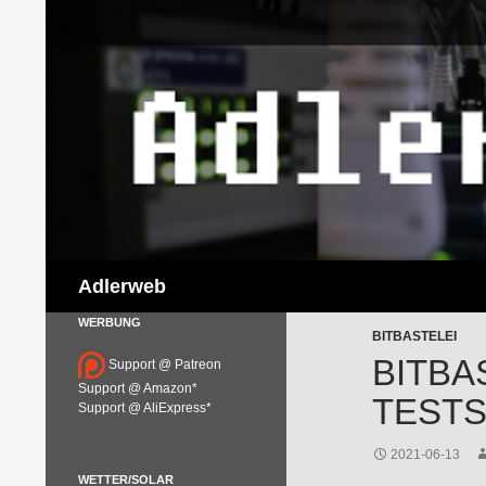
Suchen
Adlerweb
WERBUNG
BITBASTELEI
BITBA
Support @ Patreon
Support @ Amazon*
ESTS
Support @ AliExpress*
2021-06-13
WETTER/SOLAR