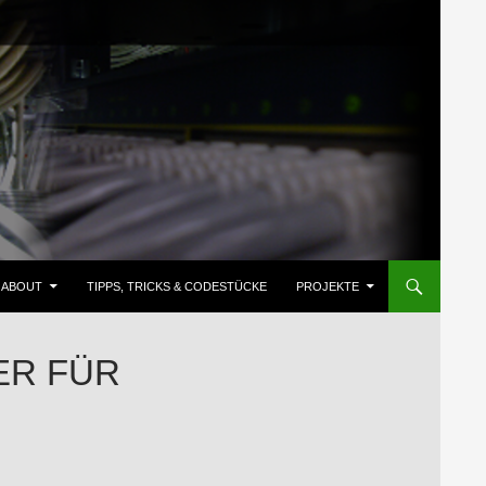
ZUM INHALT SPRINGEN
ABOUT
TIPPS, TRICKS & CODESTÜCKE
PROJEKTE
R FÜR T