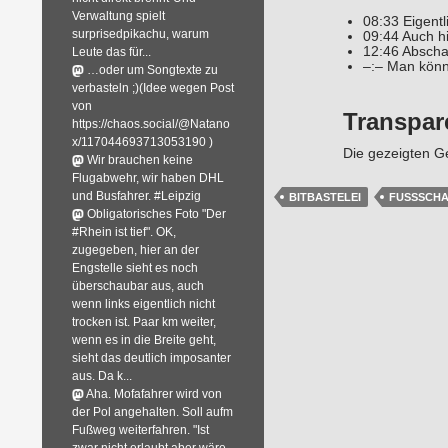
Verwaltung spielt
08:33 Eigentl
surprisedpikachu, warum
09:44 Auch hi
12:46 Abscha
Leute das für...
–:– Man könn
…oder um Songtexte zu
verbasteln ;)(Idee wegen Post
von
Transpar
https://chaos.social/@Natano
x/117044693713053190 )
Die gezeigten Ge
Wir brauchen keine
Flugabwehr, wir haben DHL
und Busfahrer. #Leipzig
BITBASTELEI
FUSSSCHA
Obligatorisches Foto "Der
#Rhein ist tief". OK,
zugegeben, hier an der
Engstelle sieht es noch
überschaubar aus, auch
wenn links eigentlich nicht
trocken ist. Paar km weiter,
wenn es in die Breite geht,
sieht das deutlich imposanter
aus. Da k...
Aha. Mofafahrer wird von
der Pol angehalten. Soll aufm
Fußweg weiterfahren. "Ist