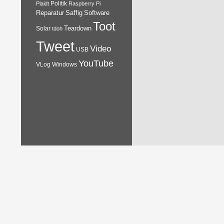
Plaidt
Politik
Raspberry Pi
Reparatur
Software
Saffig
Toot
Teardown
Solar
tdoh
Tweet
Video
USB
YouTube
VLog
Windows