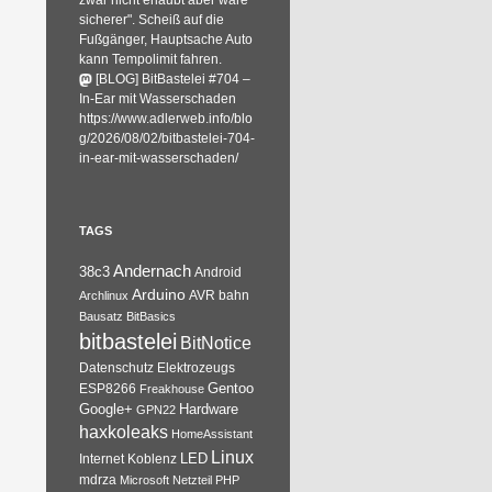
zwar nicht erlaubt aber wäre
sicherer". Scheiß auf die
Fußgänger, Hauptsache Auto
kann Tempolimit fahren.
[BLOG] BitBastelei #704 –
In-Ear mit Wasserschaden
https://www.adlerweb.info/blo
g/2026/08/02/bitbastelei-704-
in-ear-mit-wasserschaden/
TAGS
Andernach
38c3
Android
Arduino
AVR
bahn
Archlinux
Bausatz
BitBasics
bitbastelei
BitNotice
Datenschutz
Elektrozeugs
Gentoo
ESP8266
Freakhouse
Google+
Hardware
GPN22
haxkoleaks
HomeAssistant
Linux
Internet
Koblenz
LED
mdrza
Microsoft
Netzteil
PHP