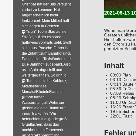
Offenbar hat der Bus versucht
vorbei zu kommen. Hat
2021-06-13 1
augenscheinlich nicht
funktioniert. Mein Mitleid hält
sich engen in Grenzen.
Wenn man Geräte 
*sigh* 100m Stau auf ner
Geräten übliche
Straße, auf der es sonst
Hier helfen zwar
halbwegs vorwärts geht. Stellt
den Strom zu kap
sich raus: Porsche-Fahrer hat
genutzten Schalt
die Zufahrt zum Bahnhof (incl.
Parkplätzen, Taxiständen und
Inhalt
Bus-Bahnhof) zugeparkt. Also
as in Auto abgestellt und
00:00 Plan
weitergegangen. So drin, d...
03:13 Discla
Tourismusinfo #Koblenz,
04:14 Bautei
Mitarbeiter des
05:36 Fußsch
Monats#RheinInFlammen
07:09 Relais
"Wir haben
08:26 Schalt
11:08 Un-Sic
Wassermangel. Wehe sie
16:26 Erster 
gießen die eine Blume auf
19:55 Sicher
ihrem Balkon"vs."Wir
22:01 Fazit
befeuchten mal grade große
Grünflächen, dass das
nachher beim Feuerwerk
Fehler u
nicht direkt brennt"Und