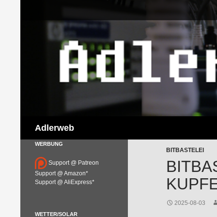
Suchen
Adlerweb
WERBUNG
BITBASTELEI
BITBA
Support @ Patreon
Support @ Amazon*
KUPF
Support @ AliExpress*
2025-08-03
WETTER/SOLAR