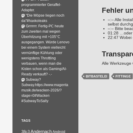
programmierter Geraffel-
Fehler u
Adapter.
"Die Möpse liegen noch
–:– Alle Inst
da"#haxkoleaks
selbst durch
Grrrrrrr. Fertig-PC heute
–:– Bitte bea
zum zweiten mal wegen
01:28 …oder 
Überhitzung mit >105°C
22:47 Wobei 
ausgegangen. Würde Lenovo
bei einem System vielleicht
Transpar
vernünftige Kühlung oder
wenigstens Throttling
Alle Werkzeuge 
verbauen, wenn man die
Kisten schon als Gaming/AI-
Ready verkauft? -.-
BITBASTELEI
FITTINGE
Subway?
Subway.https://www.magenta
musik.de/wacken-2026/?
stage=0#Wacken
#SubwayToSally
TAGS
Andernach
38c3
Android