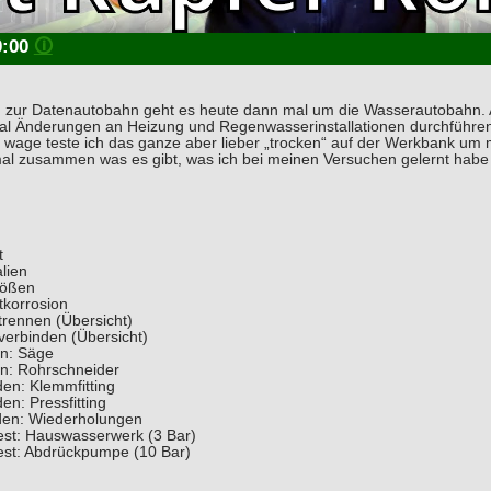
0:00
🛈
 zur Datenautobahn geht es heute dann mal um die Wasserautobahn. A
 Änderungen an Heizung und Regenwasserinstallationen durchführen. 
n wage teste ich das ganze aber lieber „trocken“ auf der Werkbank um
 mal zusammen was es gibt, was ich bei meinen Versuchen gelernt habe
t
lien
rößen
tkorrosion
trennen (Übersicht)
verbinden (Übersicht)
n: Säge
n: Rohrschneider
en: Klemmfitting
en: Pressfitting
den: Wiederholungen
est: Hauswasserwerk (3 Bar)
est: Abdrückpumpe (10 Bar)