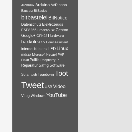
Arduino
AVR
bahn
Archlinux
Bausatz
BitBasics
bitbastelei
BitNotice
Datenschutz
Elektrozeugs
Gentoo
ESP8266
Freakhouse
Google+
Hardware
GPN22
haxkoleaks
HomeAssistant
Linux
Internet
Koblenz
LED
mdrza
Microsoft
Netzteil
PHP
Plaidt
Politik
Raspberry Pi
Reparatur
Software
Saffig
Toot
Teardown
Solar
tdoh
Tweet
Video
USB
YouTube
VLog
Windows