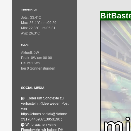
TEMPERATUR
BitBaste
Jetzt: 33.4°C
Max: 36.4°C um 09:29
Min: 22.8°C um 05:31
Avg: 26.3°C
SOLAR
Aktuell: 0W
Peak: 0W um 00:00
Heute: 0Wh
bei 0 Sonnenstunden
SOCIAL MEDIA
…oder um Songtexte zu
verbasteln ;)(Idee wegen Post
von
https://chaos.social/@Natano
x/117044693713053190 )
Wir brauchen keine
Flugabwehr, wir haben DHL