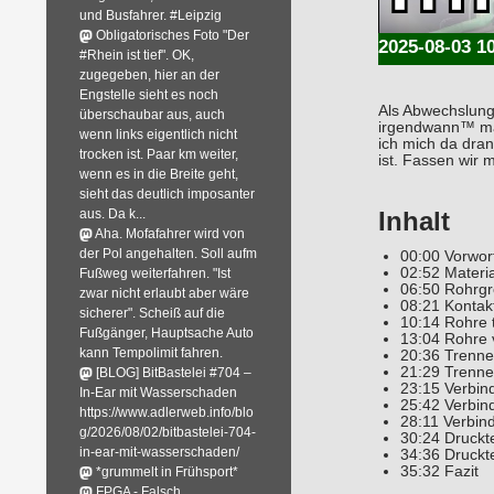
und Busfahrer. #Leipzig
Obligatorisches Foto "Der
2025-08-03 1
#Rhein ist tief". OK,
zugegeben, hier an der
Engstelle sieht es noch
Als Abwechslung
überschaubar aus, auch
irgendwann™ mal
wenn links eigentlich nicht
ich mich da dra
trocken ist. Paar km weiter,
ist. Fassen wir
wenn es in die Breite geht,
sieht das deutlich imposanter
aus. Da k...
Inhalt
Aha. Mofafahrer wird von
der Pol angehalten. Soll aufm
00:00 Vorwor
02:52 Materia
Fußweg weiterfahren. "Ist
06:50 Rohrg
zwar nicht erlaubt aber wäre
08:21 Kontak
sicherer". Scheiß auf die
10:14 Rohre 
Fußgänger, Hauptsache Auto
13:04 Rohre 
kann Tempolimit fahren.
20:36 Trenne
21:29 Trenne
[BLOG] BitBastelei #704 –
23:15 Verbind
In-Ear mit Wasserschaden
25:42 Verbind
https://www.adlerweb.info/blo
28:11 Verbin
g/2026/08/02/bitbastelei-704-
30:24 Druckt
in-ear-mit-wasserschaden/
34:36 Druckt
35:32 Fazit
*grummelt in Frühsport*
FPGA - Falsch