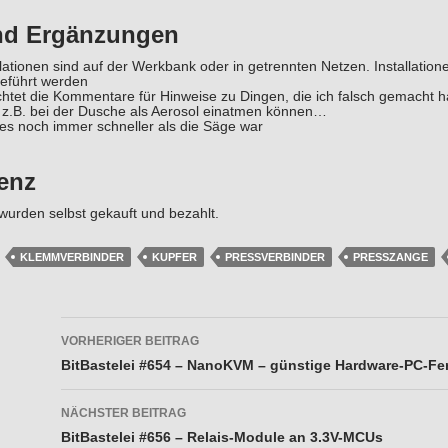
nd Ergänzungen
allationen sind auf der Werkbank oder in getrennten Netzen. Installatio
geführt werden
chtet die Kommentare für Hinweise zu Dingen, die ich falsch gemacht 
z.B. bei der Dusche als Aerosol einatmen können…
es noch immer schneller als die Säge war
enz
wurden selbst gekauft und bezahlt.
KLEMMVERBINDER
KUPFER
PRESSVERBINDER
PRESSZANGE
Beitragsnavigation
VORHERIGER BEITRAG
BitBastelei #654 – NanoKVM – günstige Hardware-PC-Fe
NÄCHSTER BEITRAG
BitBastelei #656 – Relais-Module an 3.3V-MCUs