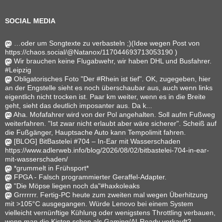
SOCIAL MEDIA
…oder um Songtexte zu verbasteln ;)(Idee wegen Post von
https://chaos.social/@Natanox/117044693713053190 )
Wir brauchen keine Flugabwehr, wir haben DHL und Busfahrer.
#Leipzig
Obligatorisches Foto "Der #Rhein ist tief". OK, zugegeben, hier
an der Engstelle sieht es noch überschaubar aus, auch wenn links
eigentlich nicht trocken ist. Paar km weiter, wenn es in die Breite
geht, sieht das deutlich imposanter aus. Da k...
Aha. Mofafahrer wird von der Pol angehalten. Soll aufm Fußweg
weiterfahren. "Ist zwar nicht erlaubt aber wäre sicherer". Scheiß auf
die Fußgänger, Hauptsache Auto kann Tempolimit fahren.
[BLOG] BitBastelei #704 – In-Ear mit Wasserschaden
https://www.adlerweb.info/blog/2026/08/02/bitbastelei-704-in-ear-
mit-wasserschaden/
*grummelt in Frühsport*
FPGA - Falsch programmierter Geraffel-Adapter.
"Die Möpse liegen noch da"#haxkoleaks
Grrrrrrr. Fertig-PC heute zum zweiten mal wegen Überhitzung
mit >105°C ausgegangen. Würde Lenovo bei einem System
vielleicht vernünftige Kühlung oder wenigstens Throttling verbauen,
wenn man die Kisten schon als Gaming/AI-Ready verkauft? -.-