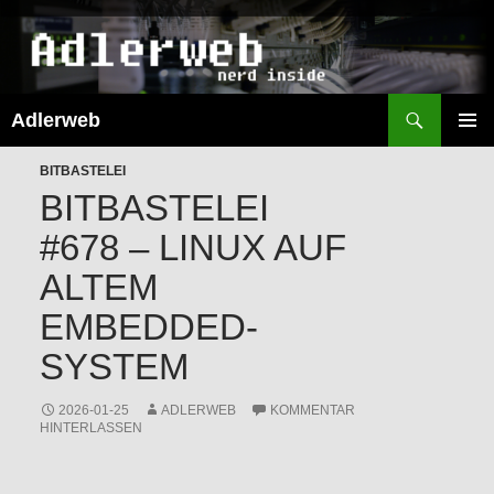
Suchen
Adlerweb
ZUM
INHALT
PRIMÄR
SPRINGEN
BITBASTELEI
MENÜ
BITBASTELEI
#678 – LINUX AUF
ALTEM
EMBEDDED-
SYSTEM
2026-01-25
ADLERWEB
KOMMENTAR
HINTERLASSEN