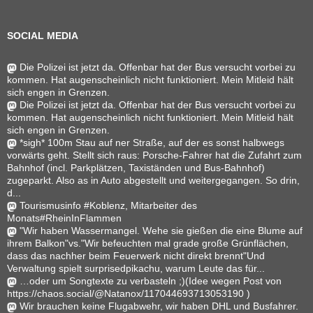
SOCIAL MEDIA
Die Polizei ist jetzt da. Offenbar hat der Bus versucht vorbei zu
kommen. Hat augenscheinlich nicht funktioniert. Mein Mitleid hält
sich engen in Grenzen.
Die Polizei ist jetzt da. Offenbar hat der Bus versucht vorbei zu
kommen. Hat augenscheinlich nicht funktioniert. Mein Mitleid hält
sich engen in Grenzen.
*sigh* 100m Stau auf ner Straße, auf der es sonst halbwegs
vorwärts geht. Stellt sich raus: Porsche-Fahrer hat die Zufahrt zum
Bahnhof (incl. Parkplätzen, Taxiständen und Bus-Bahnhof)
zugeparkt. Also as in Auto abgestellt und weitergegangen. So drin,
d...
Tourismusinfo #Koblenz, Mitarbeiter des
Monats#RheinInFlammen
"Wir haben Wassermangel. Wehe sie gießen die eine Blume auf
ihrem Balkon"vs."Wir befeuchten mal grade große Grünflächen,
dass das nachher beim Feuerwerk nicht direkt brennt"Und
Verwaltung spielt surprisedpikachu, warum Leute das für...
…oder um Songtexte zu verbasteln ;)(Idee wegen Post von
https://chaos.social/@Natanox/117044693713053190 )
Wir brauchen keine Flugabwehr, wir haben DHL und Busfahrer.