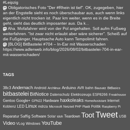
#Leipzig
Obligatorisches Foto "Der #Rhein ist tief". OK, zugegeben, hier
an der Engstelle sieht es noch überschaubar aus, auch wenn links
eigentlich nicht trocken ist. Paar km weiter, wenn es in die Breite
geht, sieht das deutlich imposanter aus. Da k...
Aha. Mofafahrer wird von der Pol angehalten. Soll aufm Fußweg
weiterfahren. "Ist zwar nicht erlaubt aber wäre sicherer". Scheiß auf
die Fußgänger, Hauptsache Auto kann Tempolimit fahren.
[BLOG] BitBastelei #704 – In-Ear mit Wasserschaden
https://www.adlerweb.info/blog/2026/08/02/bitbastelei-704-in-ear-
mit-wasserschaden/
TAGS
Andernach
Arduino
38c3
AVR
bahn
Android
Archlinux
Bausatz
BitBasics
bitbastelei
BitNotice
Datenschutz
Elektrozeugs
ESP8266
Freakhouse
haxkoleaks
Gentoo
Google+
Hardware
Internet
GPN22
HomeAssistant
Linux
Koblenz
LED
mdrza
Microsoft
Netzteil
PHP
Plaidt
Politik
Raspberry Pi
Tweet
Toot
Reparatur
Software
Teardown
Saffig
Solar
USB
tdoh
YouTube
Video
VLog
Windows