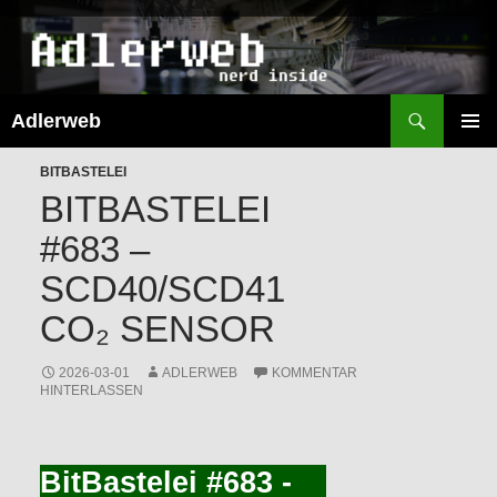
Suchen
Adlerweb
ZUM
INHALT
PRIMÄR
SPRINGEN
BITBASTELEI
MENÜ
BITBASTELEI
#683 –
SCD40/SCD41
CO₂ SENSOR
2026-03-01
ADLERWEB
KOMMENTAR
HINTERLASSEN
BitBastelei #683 -