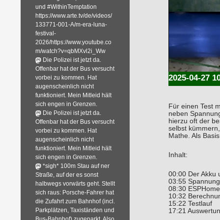
und #WithinTemptation
https://www.arte.tv/de/videos/
133771-001-A/m-era-luna-
festival-
2026/https://www.youtube.co
m/watch?v=qbMXvl2i_Ww
Die Polizei ist jetzt da.
Offenbar hat der Bus versucht
2025-04-27 1
vorbei zu kommen. Hat
augenscheinlich nicht
funktioniert. Mein Mitleid hält
sich engen in Grenzen.
Für einen Test 
Die Polizei ist jetzt da.
neben Spannung 
hierzu oft der b
Offenbar hat der Bus versucht
selbst kümmern,
vorbei zu kommen. Hat
Mathe. Als Basi
augenscheinlich nicht
funktioniert. Mein Mitleid hält
Inhalt:
sich engen in Grenzen.
*sigh* 100m Stau auf ner
00:00 Der Akku 
Straße, auf der es sonst
03:55 Spannungs
halbwegs vorwärts geht. Stellt
08:30 ESPHome v
sich raus: Porsche-Fahrer hat
10:32 Berechnu
die Zufahrt zum Bahnhof (incl.
15:22 Testlauf
Parkplätzen, Taxiständen und
17:21 Auswertun
Bus-Bahnhof) zugeparkt. Also