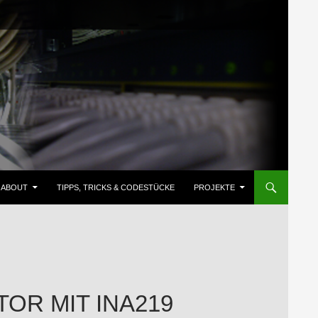
ZUM INHALT SPRINGEN
ABOUT
TIPPS, TRICKS & CODESTÜCKE
PROJEKTE
TOR MIT INA219