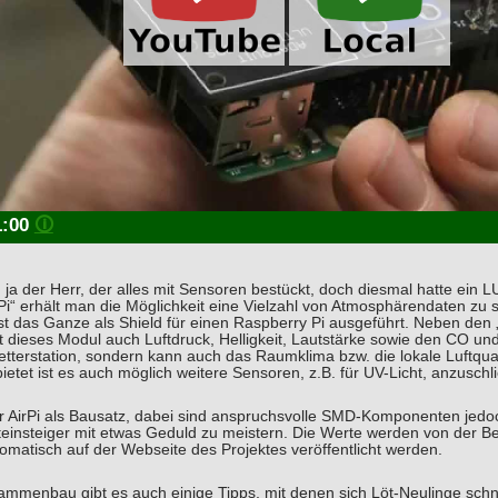
1:00
🛈
ch ja der Herr, der alles mit Sensoren bestückt, doch diesmal hatte ei
rPi“ erhält man die Möglichkeit eine Vielzahl von Atmosphärendaten
st das Ganze als Shield für einen Raspberry Pi ausgeführt. Neben den
t dieses Modul auch Luftdruck, Helligkeit, Lautstärke sowie den CO un
etterstation, sondern kann auch das Raumklima bzw. die lokale Luftqu
etet ist es auch möglich weitere Sensoren, z.B. für UV-Licht, anzuschl
er AirPi als Bausatz, dabei sind anspruchsvolle SMD-Komponenten jedoc
teinsteiger mit etwas Geduld zu meistern. Die Werte werden von der B
matisch auf der Webseite des Projektes veröffentlicht werden.
menbau gibt es auch einige Tipps, mit denen sich Löt-Neulinge schnel