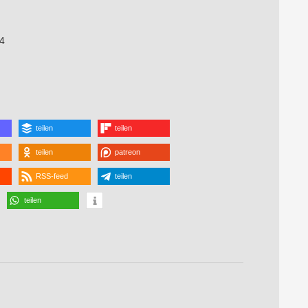
4
teilen
teilen
teilen
patreon
RSS-feed
teilen
teilen