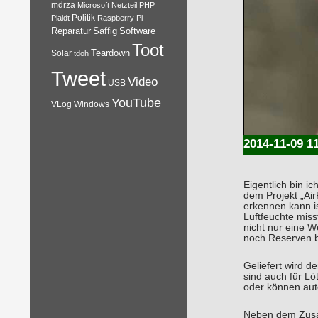
mdrza
Microsoft
Netzteil
PHP
Plaidt
Politik
Raspberry Pi
Reparatur
Software
Saffig
Toot
Teardown
Solar
tdoh
Tweet
Video
USB
YouTube
VLog
Windows
2014-11-09 1
Eigentlich bin i
dem Projekt „Ai
erkennen kann i
Luftfeuchte miss
nicht nur eine W
noch Reserven bi
Geliefert wird d
sind auch für Lö
oder können auto
Neben dem Zusam