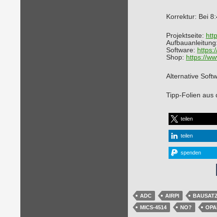
Korrektur: Bei 8
Projektseite:
http
Aufbauanleitung
Software:
https:
Shop:
https://ww
Alternative Soft
Tipp-Folien aus
teilen
teilen
spenden
ADC
AIRPI
BAUSAT
MICS-4514
NO?
OPA