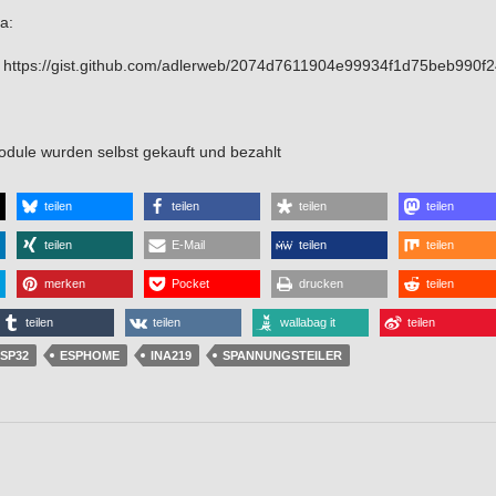
a:
https://gist.github.com/adlerweb/2074d7611904e99934f1d75beb990f2
odule wurden selbst gekauft und bezahlt
teilen
teilen
teilen
teilen
teilen
E-Mail
teilen
teilen
merken
Pocket
drucken
teilen
teilen
teilen
wallabag it
teilen
SP32
ESPHOME
INA219
SPANNUNGSTEILER