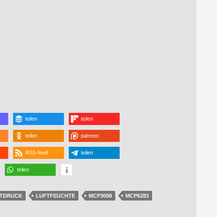
teilen
teilen
teilen
patreon
RSS-feed
teilen
teilen
TDRUCK
LUFTFEUCHTE
MCP3008
MCP6283