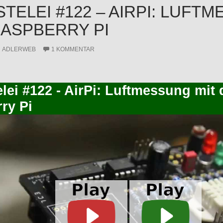
STELEI #122 – AIRPI: LUFT
ASPBERRY PI
ADLERWEB
1 KOMMENTAR
elei #122 - AirPi: Luftmessung mit
ry Pi