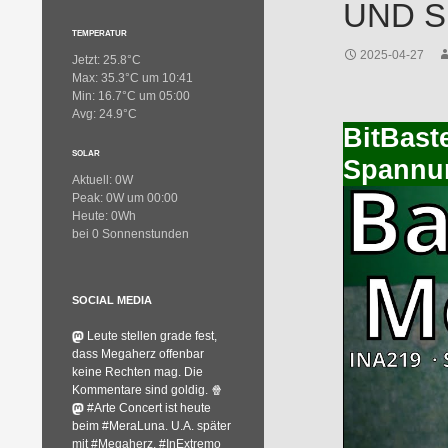
UND 
TEMPERATUR
2025-04-27
Jetzt: 25.8°C
Max: 35.3°C um 10:41
Min: 16.7°C um 05:00
Avg: 24.9°C
BitBast
SOLAR
Spannun
Aktuell: 0W
Peak: 0W um 00:00
Heute: 0Wh
bei 0 Sonnenstunden
SOCIAL MEDIA
Leute stellen grade fest,
dass Megaherz offenbar
keine Rechten mag. Die
Kommentare sind goldig. 🍿
#Arte Concert ist heute
beim #MeraLuna. U.A. später
mit #Megaherz, #InExtremo