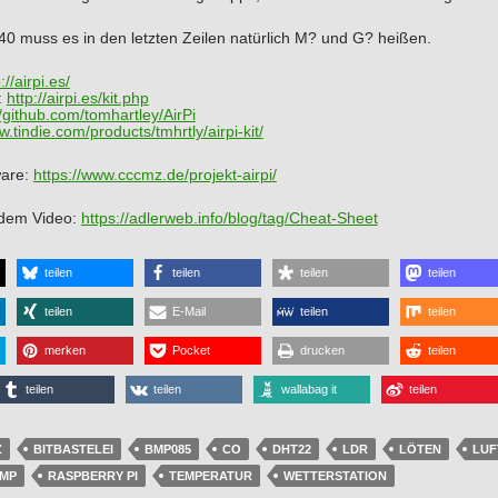
:40 muss es in den letzten Zeilen natürlich M? und G? heißen.
://airpi.es/
:
http://airpi.es/kit.php
//github.com/tomhartley/AirPi
w.tindie.com/products/tmhrtly/airpi-kit/
ware:
https://www.cccmz.de/projekt-airpi/
 dem Video:
https://adlerweb.info/blog/tag/Cheat-Sheet
teilen
teilen
teilen
teilen
teilen
E-Mail
teilen
teilen
merken
Pocket
drucken
teilen
teilen
teilen
wallabag it
teilen
Z
BITBASTELEI
BMP085
CO
DHT22
LDR
LÖTEN
LUF
MP
RASPBERRY PI
TEMPERATUR
WETTERSTATION