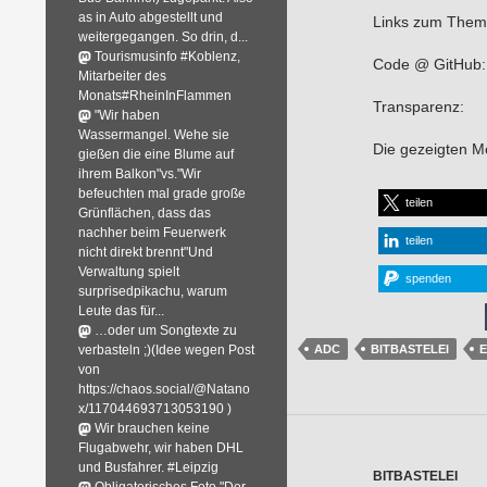
as in Auto abgestellt und
Links zum Them
weitergegangen. So drin, d...
Tourismusinfo #Koblenz,
Code @ GitHub: 
Mitarbeiter des
Monats#RheinInFlammen
Transparenz:
"Wir haben
Wassermangel. Wehe sie
Die gezeigten M
gießen die eine Blume auf
ihrem Balkon"vs."Wir
befeuchten mal grade große
teilen
Grünflächen, dass das
nachher beim Feuerwerk
teilen
nicht direkt brennt"Und
Verwaltung spielt
spenden
surprisedpikachu, warum
Leute das für...
…oder um Songtexte zu
verbasteln ;)(Idee wegen Post
ADC
BITBASTELEI
E
von
https://chaos.social/@Natano
x/117044693713053190 )
Wir brauchen keine
Flugabwehr, wir haben DHL
und Busfahrer. #Leipzig
BITBASTELEI