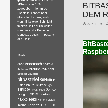
Obligatorisches Foto "Der
BITBA
#Rhein ist tief". OK,
zugegeben, hier an der
DEM R
Engstelle sieht es noch
überschaubar aus, auch
wenn links eigentlich nicht
2014-11-09
trocken ist. Paar km weiter,
wenn es in die Breite geht,
sieht das deutlich imposanter
aus. Da k...
BitBast
Raspber
TAGS
Andernach
38c3
Android
Arduino
AVR
bahn
Archlinux
Bausatz
BitBasics
bitbastelei
BitNotice
Datenschutz
Elektrozeugs
Gentoo
ESP8266
Freakhouse
Google+
Hardware
GPN22
haxkoleaks
HomeAssistant
Linux
Internet
Koblenz
LED