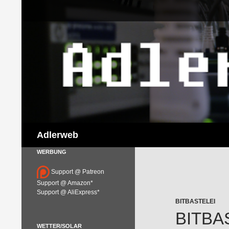
Suchen
Adlerweb
WERBUNG
Support @ Patreon
Support @ Amazon*
Support @ AliExpress*
BITBASTELEI
BITBA
WETTER/SOLAR