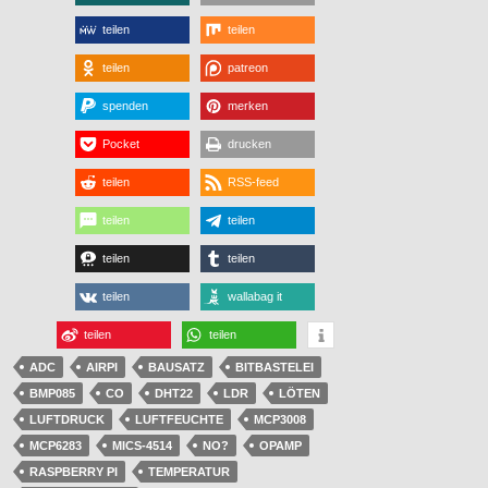
teilen
teilen
teilen
patreon
spenden
merken
Pocket
drucken
teilen
RSS-feed
teilen
teilen
teilen
teilen
teilen
wallabag it
teilen
teilen
ADC
AIRPI
BAUSATZ
BITBASTELEI
BMP085
CO
DHT22
LDR
LÖTEN
LUFTDRUCK
LUFTFEUCHTE
MCP3008
MCP6283
MICS-4514
NO?
OPAMP
RASPBERRY PI
TEMPERATUR