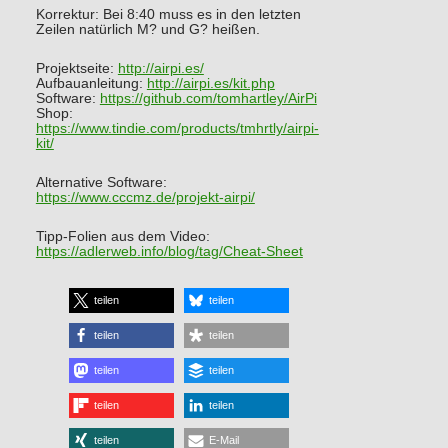
Korrektur: Bei 8:40 muss es in den letzten
Zeilen natürlich M? und G? heißen.
Projektseite:
http://airpi.es/
Aufbauanleitung:
http://airpi.es/kit.php
Software:
https://github.com/tomhartley/AirPi
Shop:
https://www.tindie.com/products/tmhrtly/airpi-
kit/
Alternative Software:
https://www.cccmz.de/projekt-airpi/
Tipp-Folien aus dem Video:
https://adlerweb.info/blog/tag/Cheat-Sheet
teilen
teilen
teilen
teilen
teilen
teilen
teilen
teilen
teilen
E-Mail