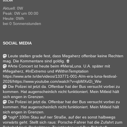
SOLAR
Aktuell: 0W
Peak: 0W um 00:00
Heute: 0Wh
bei 0 Sonnenstunden
SOCIAL MEDIA
Leute stellen grade fest, dass Megaherz offenbar keine Rechten
mag. Die Kommentare sind goldig. 🍿
#Arte Concert ist heute beim #MeraLuna. U.A. später mit
#Megaherz, #InExtremo und #WithinTemptation
https://www.arte.tv/de/videos/133771-001-A/m-era-luna-festival-
2026/https://www.youtube.com/watch?v=qbMXvl2i_Ww
Die Polizei ist jetzt da. Offenbar hat der Bus versucht vorbei zu
kommen. Hat augenscheinlich nicht funktioniert. Mein Mitleid hält
sich engen in Grenzen.
Die Polizei ist jetzt da. Offenbar hat der Bus versucht vorbei zu
kommen. Hat augenscheinlich nicht funktioniert. Mein Mitleid hält
sich engen in Grenzen.
*sigh* 100m Stau auf ner Straße, auf der es sonst halbwegs
vorwärts geht. Stellt sich raus: Porsche-Fahrer hat die Zufahrt zum