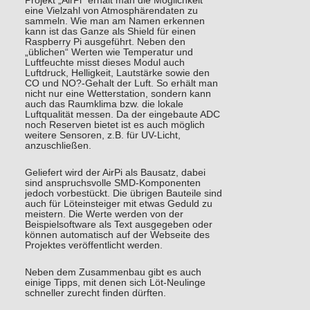
Projekt „AirPi“ erhält man die Möglichkeit
eine Vielzahl von Atmosphärendaten zu
sammeln. Wie man am Namen erkennen
kann ist das Ganze als Shield für einen
Raspberry Pi ausgeführt. Neben den
„üblichen“ Werten wie Temperatur und
Luftfeuchte misst dieses Modul auch
Luftdruck, Helligkeit, Lautstärke sowie den
CO und NO?-Gehalt der Luft. So erhält man
nicht nur eine Wetterstation, sondern kann
auch das Raumklima bzw. die lokale
Luftqualität messen. Da der eingebaute ADC
noch Reserven bietet ist es auch möglich
weitere Sensoren, z.B. für UV-Licht,
anzuschließen.
Geliefert wird der AirPi als Bausatz, dabei
sind anspruchsvolle SMD-Komponenten
jedoch vorbestückt. Die übrigen Bauteile sind
auch für Löteinsteiger mit etwas Geduld zu
meistern. Die Werte werden von der
Beispielsoftware als Text ausgegeben oder
können automatisch auf der Webseite des
Projektes veröffentlicht werden.
Neben dem Zusammenbau gibt es auch
einige Tipps, mit denen sich Löt-Neulinge
schneller zurecht finden dürften.