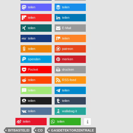
teilen
teilen
teilen
teilen
teilen
E-Mail
teilen
teilen
teilen
patreon
spenden
merken
Pocket
drucken
teilen
RSS-feed
teilen
teilen
teilen
teilen
teilen
wallabag it
teilen
teilen
BITBASTELEI
CO
GASDETEKTORZENTRALE