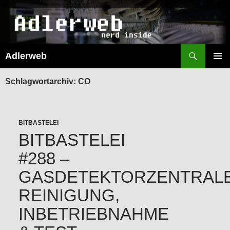
Suchen
Adlerweb
ZUM
INHALT
PRIMÄR
SPRINGEN
MENÜ
Schlagwortarchiv: CO
BITBASTELEI
BITBASTELEI
#288 –
GASDETEKTORZENTRALE
REINIGUNG,
INBETRIEBNAHME