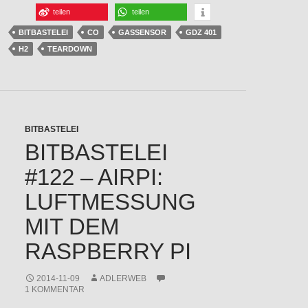
teilen
teilen
BITBASTELEI
CO
GASSENSOR
GDZ 401
H2
TEARDOWN
BITBASTELEI
BITBASTELEI
#122 – AIRPI:
LUFTMESSUNG
MIT DEM
RASPBERRY PI
2014-11-09
ADLERWEB
1 KOMMENTAR