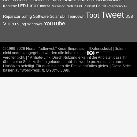
Linux
Koblenz
LED
mdrza
Microsoft
Netzteil
PHP
Plaidt
Politik
Raspberry Pi
Tweet
Toot
Reparatur
Software
Teardown
Saffig
Solar
USB
tdoh
YouTube
Video
VLog
Windows
© 1999-2026
Florian "adlerweb" Knodt [Impressum]
[Datenschutz]
| Sofern
nicht anders angegeben werden alle Inhalte unter
veröffentlicht. | * Affiliate-Link: Durch Nutzung erkennt der Anbieter, dass Ihr
über meine Seite zu ihnen gefunden habt. Ich werde prozentual an euren
Umsätzen beteiligt. Für euch bleiben die Preise natürlich gleich. |
Diese Seite
basiert auf WordPress
.
π
, Q:98@0,389s.