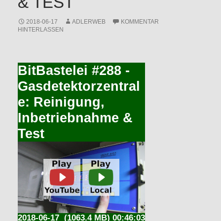
& TEST
2018-06-17
ADLERWEB
KOMMENTAR
HINTERLASSEN
BitBastelei #288 -
Gasdetektorzentral
e: Reinigung,
Inbetriebnahme &
Test
2018-06-17
(1063.4 MB) 00:46:03