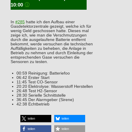
10:00
🛈
In
#285
hatte ich den Aufbau einer
Gasdetektorzentrale gezeigt, welche ich für
wenig Geld geschossen hatte. Dieses mal
zeige ich, wie man die Verschmutzungen
durch die ausgelaufene Batterie entfernt
bekommt, werde versuchen die technischen
Auffälligkeiten zu beheben, die Anlage in
Betrieb zu nehmen und durch Einleitung der
entsprechenden Gase versuchen die
Sensoren zu testen.
00:59 Reinigung: Batteriefoo
06:42 Erster Start
11:45 Test CO-Sensor
20:20 Elektrolyse: Wasserstoff Herstellen
26:48 Test H2-Sensor
28:30 Serielle Schnittstelle
36:45 Der Alarmgeber (Sirene)
42:38 Echtbetrieb
teilen
teilen
teilen
teilen