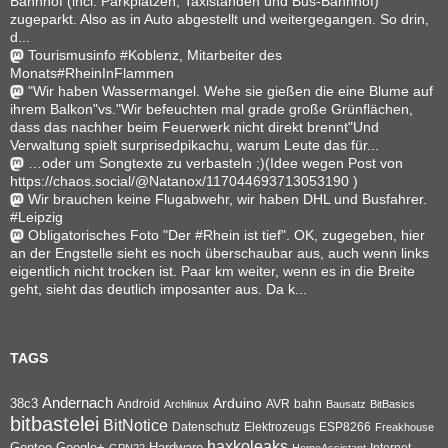
Bahnhof (incl. Parkplätzen, Taxiständen und Bus-Bahnhof)
zugeparkt. Also as in Auto abgestellt und weitergegangen. So drin,
d...
Tourismusinfo #Koblenz, Mitarbeiter des
Monats#RheinInFlammen
"Wir haben Wassermangel. Wehe sie gießen die eine Blume auf
ihrem Balkon"vs."Wir befeuchten mal grade große Grünflächen,
dass das nachher beim Feuerwerk nicht direkt brennt"Und
Verwaltung spielt surprisedpikachu, warum Leute das für...
…oder um Songtexte zu verbasteln ;)(Idee wegen Post von
https://chaos.social/@Natanox/117044693713053190 )
Wir brauchen keine Flugabwehr, wir haben DHL und Busfahrer.
#Leipzig
Obligatorisches Foto "Der #Rhein ist tief". OK, zugegeben, hier
an der Engstelle sieht es noch überschaubar aus, auch wenn links
eigentlich nicht trocken ist. Paar km weiter, wenn es in die Breite
geht, sieht das deutlich imposanter aus. Da k...
TAGS
Andernach
Arduino
38c3
AVR
bahn
Android
Archlinux
Bausatz
BitBasics
bitbastelei
BitNotice
Datenschutz
Elektrozeugs
ESP8266
Freakhouse
haxkoleaks
Gentoo
Google+
Hardware
Internet
GPN22
HomeAssistant