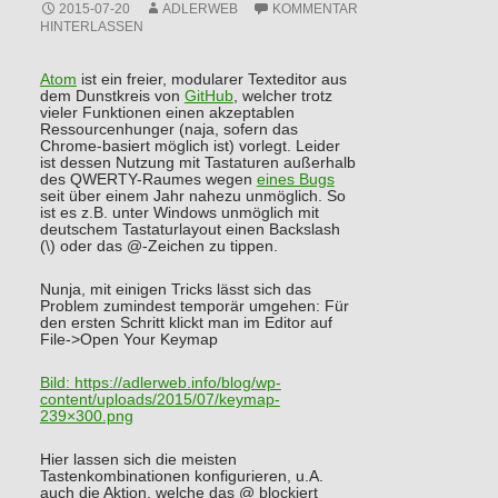
2015-07-20
ADLERWEB
KOMMENTAR
HINTERLASSEN
Atom
ist ein freier, modularer Texteditor aus
dem Dunstkreis von
GitHub
, welcher trotz
vieler Funktionen einen akzeptablen
Ressourcenhunger (naja, sofern das
Chrome-basiert möglich ist) vorlegt. Leider
ist dessen Nutzung mit Tastaturen außerhalb
des QWERTY-Raumes wegen
eines Bugs
seit über einem Jahr nahezu unmöglich. So
ist es z.B. unter Windows unmöglich mit
deutschem Tastaturlayout einen Backslash
(\) oder das @-Zeichen zu tippen.
Nunja, mit einigen Tricks lässt sich das
Problem zumindest temporär umgehen: Für
den ersten Schritt klickt man im Editor auf
File->Open Your Keymap
Bild:
https://adlerweb.info/blog/wp-
content/uploads/2015/07/keymap-
239×300.png
Hier lassen sich die meisten
Tastenkombinationen konfigurieren, u.A.
auch die Aktion, welche das @ blockiert