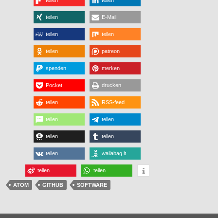
teilen
E-Mail
teilen
teilen
teilen
patreon
spenden
merken
Pocket
drucken
teilen
RSS-feed
teilen
teilen
teilen
teilen
teilen
wallabag it
teilen
teilen
ATOM
GITHUB
SOFTWARE