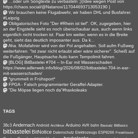
…oder um Songtexte zu verbasteln ;)(Idee wegen Post von
https://chaos.social/@Natanox/117044693713053190 )
Wir brauchen keine Flugabwehr, wir haben DHL und Busfahrer.
#Leipzig
Obligatorisches Foto "Der #Rhein ist tief". OK, zugegeben, hier
an der Engstelle sieht es noch überschaubar aus, auch wenn links
eigentlich nicht trocken ist. Paar km weiter, wenn es in die Breite
geht, sieht das deutlich imposanter aus. Da k...
Aha. Mofafahrer wird von der Pol angehalten. Soll aufm Fußweg
weiterfahren. "Ist zwar nicht erlaubt aber wäre sicherer". Scheiß auf
die Fußgänger, Hauptsache Auto kann Tempolimit fahren.
[BLOG] BitBastelei #704 – In-Ear mit Wasserschaden
https://www.adlerweb.info/blog/2026/08/02/bitbastelei-704-in-ear-
mit-wasserschaden/
*grummelt in Frühsport*
FPGA - Falsch programmierter Geraffel-Adapter.
"Die Möpse liegen noch da"#haxkoleaks
TAGS
Andernach
Arduino
38c3
AVR
bahn
Android
Archlinux
Bausatz
BitBasics
bitbastelei
BitNotice
Datenschutz
Elektrozeugs
ESP8266
Freakhouse