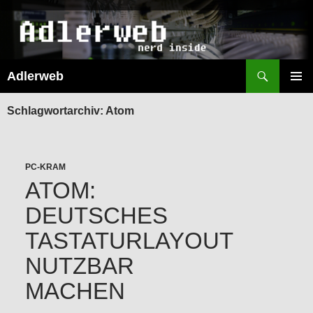
Suchen
Adlerweb
ZUM
INHALT
PRIMÄR
SPRINGEN
MENÜ
Schlagwortarchiv: Atom
PC-KRAM
ATOM:
DEUTSCHES
TASTATURLAYOUT
NUTZBAR
MACHEN