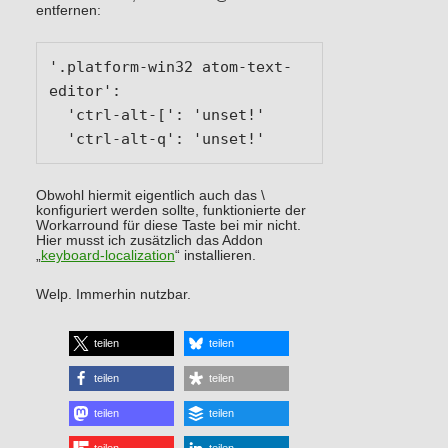
entfernen:
'.platform-win32 atom-text-
editor':

  'ctrl-alt-[': 'unset!'

  'ctrl-alt-q': 'unset!'
Obwohl hiermit eigentlich auch das \
konfiguriert werden sollte, funktionierte der
Workarround für diese Taste bei mir nicht.
Hier musst ich zusätzlich das Addon
„
keyboard-localization
“ installieren.
Welp. Immerhin nutzbar.
teilen
teilen
teilen
teilen
teilen
teilen
teilen
teilen