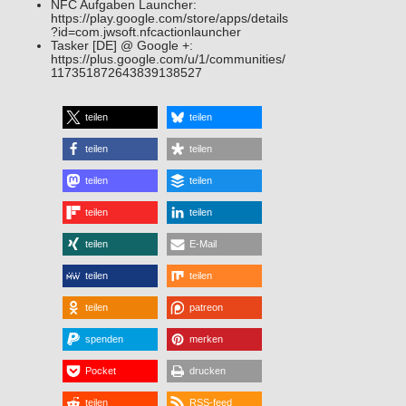
NFC Aufgaben Launcher:
https://play.google.com/store/apps/details
?id=com.jwsoft.nfcactionlauncher
Tasker [DE] @ Google +:
https://plus.google.com/u/1/communities/
117351872643839138527
teilen
teilen
teilen
teilen
teilen
teilen
teilen
teilen
teilen
E-Mail
teilen
teilen
teilen
patreon
spenden
merken
Pocket
drucken
teilen
RSS-feed