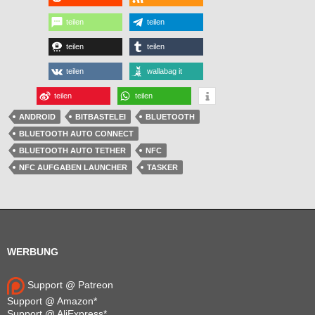
teilen
teilen
teilen
teilen
teilen
wallabag it
teilen
teilen
ANDROID
BITBASTELEI
BLUETOOTH
BLUETOOTH AUTO CONNECT
BLUETOOTH AUTO TETHER
NFC
NFC AUFGABEN LAUNCHER
TASKER
WERBUNG
Support @ Patreon
Support @ Amazon*
Support @ AliExpress*