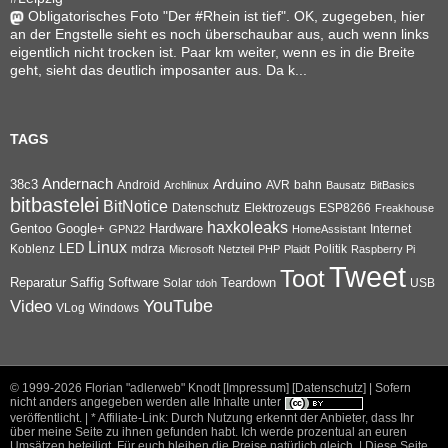
Obligatorisches Foto "Der #Rhein ist tief". OK, zugegeben, hier
an der Engstelle sieht es noch überschaubar aus, auch wenn links
eigentlich nicht trocken ist. Paar km weiter, wenn es in die Breite
geht, sieht das deutlich imposanter aus. Da k...
TAGS
Andernach
Arduino
38c3
AVR
bahn
Android
Archlinux
Bausatz
BitBasics
bitbastelei
BitNotice
Datenschutz
Elektrozeugs
ESP8266
Freakhouse
haxkoleaks
Gentoo
Google+
Hardware
Internet
GPN22
HomeAssistant
Linux
Koblenz
LED
mdrza
Microsoft
Netzteil
PHP
Plaidt
Politik
Raspberry Pi
Tweet
Toot
Reparatur
Software
Teardown
Saffig
Solar
USB
tdoh
YouTube
Video
VLog
Windows
© 1999-2026
Florian "adlerweb" Knodt [Impressum]
[Datenschutz]
| Sofern
nicht anders angegeben werden alle Inhalte unter
veröffentlicht. | * Affiliate-Link: Durch Nutzung erkennt der Anbieter, dass Ihr
über meine Seite zu ihnen gefunden habt. Ich werde prozentual an euren
Umsätzen beteiligt. Für euch bleiben die Preise natürlich gleich. |
Diese Seite