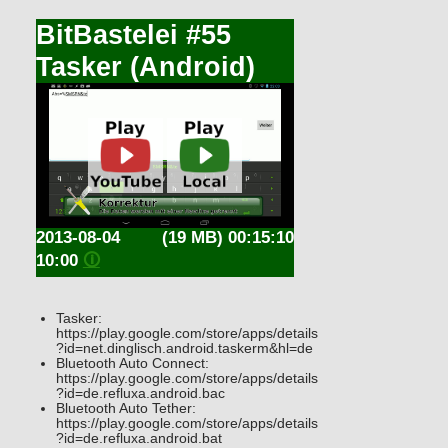
BitBastelei #55
Tasker (Android)
2013-08-04
(19 MB) 00:15:10
10:00
🛈
Tasker:
https://play.google.com/store/apps/details
?id=net.dinglisch.android.taskerm&hl=de
Bluetooth Auto Connect:
https://play.google.com/store/apps/details
?id=de.refluxa.android.bac
Bluetooth Auto Tether:
https://play.google.com/store/apps/details
?id=de.refluxa.android.bat