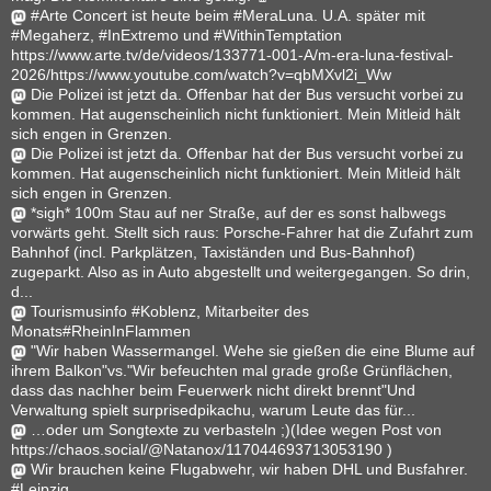
#Arte Concert ist heute beim #MeraLuna. U.A. später mit
#Megaherz, #InExtremo und #WithinTemptation
https://www.arte.tv/de/videos/133771-001-A/m-era-luna-festival-
2026/https://www.youtube.com/watch?v=qbMXvl2i_Ww
Die Polizei ist jetzt da. Offenbar hat der Bus versucht vorbei zu
kommen. Hat augenscheinlich nicht funktioniert. Mein Mitleid hält
sich engen in Grenzen.
Die Polizei ist jetzt da. Offenbar hat der Bus versucht vorbei zu
kommen. Hat augenscheinlich nicht funktioniert. Mein Mitleid hält
sich engen in Grenzen.
*sigh* 100m Stau auf ner Straße, auf der es sonst halbwegs
vorwärts geht. Stellt sich raus: Porsche-Fahrer hat die Zufahrt zum
Bahnhof (incl. Parkplätzen, Taxiständen und Bus-Bahnhof)
zugeparkt. Also as in Auto abgestellt und weitergegangen. So drin,
d...
Tourismusinfo #Koblenz, Mitarbeiter des
Monats#RheinInFlammen
"Wir haben Wassermangel. Wehe sie gießen die eine Blume auf
ihrem Balkon"vs."Wir befeuchten mal grade große Grünflächen,
dass das nachher beim Feuerwerk nicht direkt brennt"Und
Verwaltung spielt surprisedpikachu, warum Leute das für...
…oder um Songtexte zu verbasteln ;)(Idee wegen Post von
https://chaos.social/@Natanox/117044693713053190 )
Wir brauchen keine Flugabwehr, wir haben DHL und Busfahrer.
#Leipzig