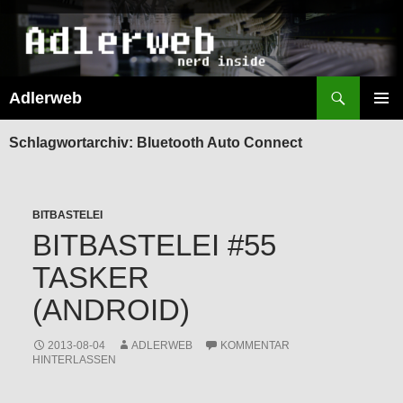
Suchen
Adlerweb
ZUM
INHALT
PRIMÄR
SPRINGEN
MENÜ
Schlagwortarchiv: Bluetooth Auto Connect
BITBASTELEI
BITBASTELEI #55
TASKER
(ANDROID)
2013-08-04
ADLERWEB
KOMMENTAR
HINTERLASSEN