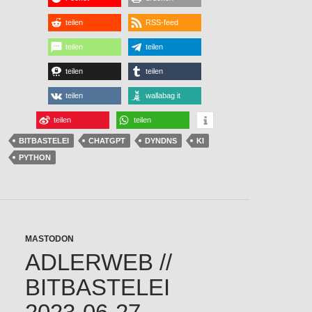
teilen
RSS-feed
teilen
teilen
teilen
teilen
teilen
wallabag it
teilen
teilen
BITBASTELEI
CHATGPT
DYNDNS
KI
PYTHON
MASTODON
ADLERWEB //
BITBASTELEI