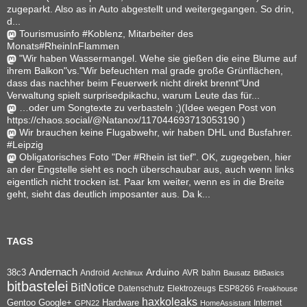
zugeparkt. Also as in Auto abgestellt und weitergegangen. So drin,
d...
Tourismusinfo #Koblenz, Mitarbeiter des
Monats#RheinInFlammen
"Wir haben Wassermangel. Wehe sie gießen die eine Blume auf
ihrem Balkon"vs."Wir befeuchten mal grade große Grünflächen,
dass das nachher beim Feuerwerk nicht direkt brennt"Und
Verwaltung spielt surprisedpikachu, warum Leute das für...
…oder um Songtexte zu verbasteln ;)(Idee wegen Post von
https://chaos.social/@Natanox/117044693713053190 )
Wir brauchen keine Flugabwehr, wir haben DHL und Busfahrer.
#Leipzig
Obligatorisches Foto "Der #Rhein ist tief". OK, zugegeben, hier
an der Engstelle sieht es noch überschaubar aus, auch wenn links
eigentlich nicht trocken ist. Paar km weiter, wenn es in die Breite
geht, sieht das deutlich imposanter aus. Da k...
TAGS
Andernach
Arduino
38c3
AVR
bahn
Android
Archlinux
Bausatz
BitBasics
bitbastelei
BitNotice
Datenschutz
Elektrozeugs
ESP8266
Freakhouse
haxkoleaks
Gentoo
Google+
Hardware
Internet
GPN22
HomeAssistant