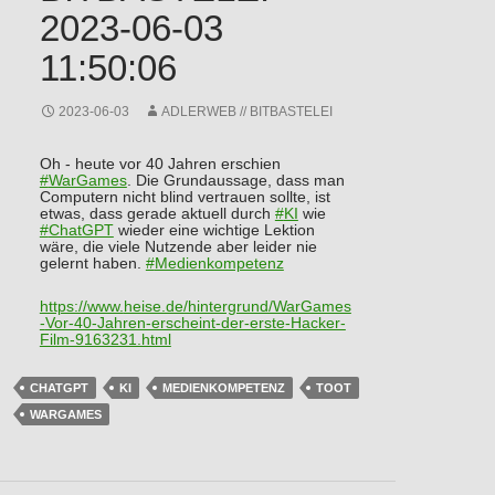
2023-06-03
11:50:06
2023-06-03
ADLERWEB // BITBASTELEI
Oh - heute vor 40 Jahren erschien
#
WarGames
. Die Grundaussage, dass man
Computern nicht blind vertrauen sollte, ist
etwas, dass gerade aktuell durch
#
KI
wie
#
ChatGPT
wieder eine wichtige Lektion
wäre, die viele Nutzende aber leider nie
gelernt haben.
#
Medienkompetenz
https://www.
heise.de/hintergrund/WarGames
-
Vor-40-Jahren-erscheint-der-erste-Hacker-
Film-9163231.html
CHATGPT
KI
MEDIENKOMPETENZ
TOOT
WARGAMES