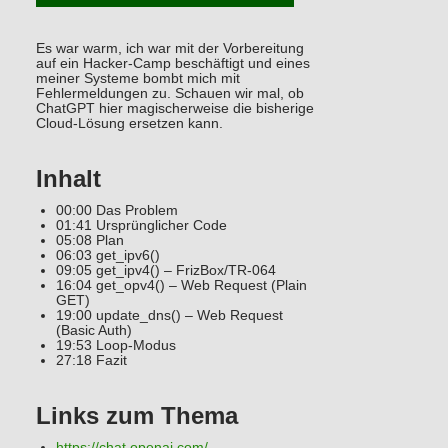
Es war warm, ich war mit der Vorbereitung
auf ein Hacker-Camp beschäftigt und eines
meiner Systeme bombt mich mit
Fehlermeldungen zu. Schauen wir mal, ob
ChatGPT hier magischerweise die bisherige
Cloud-Lösung ersetzen kann.
Inhalt
00:00 Das Problem
01:41 Ursprünglicher Code
05:08 Plan
06:03 get_ipv6()
09:05 get_ipv4() – FrizBox/TR-064
16:04 get_opv4() – Web Request (Plain
GET)
19:00 update_dns() – Web Request
(Basic Auth)
19:53 Loop-Modus
27:18 Fazit
Links zum Thema
https://chat.openai.com/