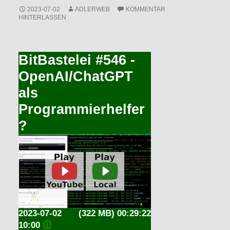
2023-07-02
ADLERWEB
KOMMENTAR
HINTERLASSEN
BitBastelei #546 -
OpenAI/ChatGPT
als
Programmierhelfer
?
2023-07-02
(322 MB) 00:29:22
10:00
🛈