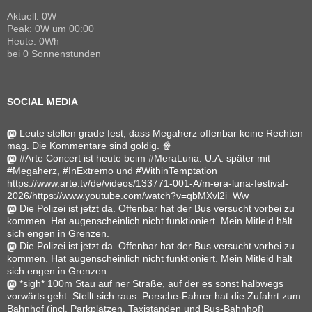
Aktuell: 0W
Peak: 0W um 00:00
Heute: 0Wh
bei 0 Sonnenstunden
SOCIAL MEDIA
Leute stellen grade fest, dass Megaherz offenbar keine Rechten
mag. Die Kommentare sind goldig. 🍿
#Arte Concert ist heute beim #MeraLuna. U.A. später mit
#Megaherz, #InExtremo und #WithinTemptation
https://www.arte.tv/de/videos/133771-001-A/m-era-luna-festival-
2026/https://www.youtube.com/watch?v=qbMXvl2i_Ww
Die Polizei ist jetzt da. Offenbar hat der Bus versucht vorbei zu
kommen. Hat augenscheinlich nicht funktioniert. Mein Mitleid hält
sich engen in Grenzen.
Die Polizei ist jetzt da. Offenbar hat der Bus versucht vorbei zu
kommen. Hat augenscheinlich nicht funktioniert. Mein Mitleid hält
sich engen in Grenzen.
*sigh* 100m Stau auf ner Straße, auf der es sonst halbwegs
vorwärts geht. Stellt sich raus: Porsche-Fahrer hat die Zufahrt zum
Bahnhof (incl. Parkplätzen, Taxiständen und Bus-Bahnhof)