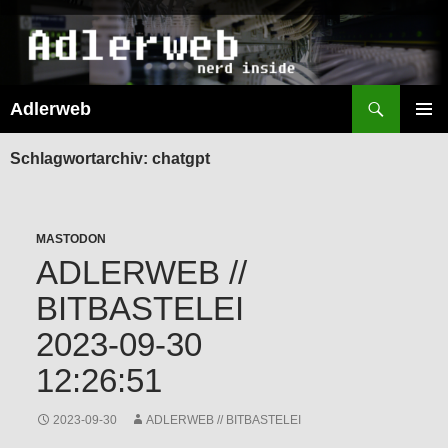
Suchen
Adlerweb
ZUM
INHALT
PRIMÄR
SPRINGEN
MENÜ
Schlagwortarchiv: chatgpt
MASTODON
ADLERWEB //
BITBASTELEI
2023-09-30
12:26:51
2023-09-30
ADLERWEB // BITBASTELEI