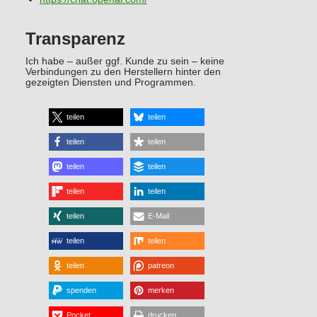
Transparenz
Ich habe – außer ggf. Kunde zu sein – keine
Verbindungen zu den Herstellern hinter den
gezeigten Diensten und Programmen.
teilen
teilen
teilen
teilen
teilen
teilen
teilen
teilen
teilen
E-Mail
teilen
teilen
teilen
patreon
spenden
merken
Pocket
drucken