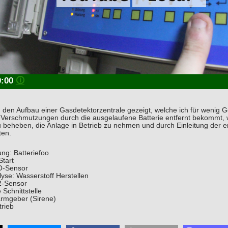
0:00
🛈
h den Aufbau einer Gasdetektorzentrale gezeigt, welche ich für wenig 
e Verschmutzungen durch die ausgelaufene Batterie entfernt bekommt,
 zu beheben, die Anlage in Betrieb zu nehmen und durch Einleitung der
ten.
ng: Batteriefoo
Start
O-Sensor
lyse: Wasserstoff Herstellen
2-Sensor
 Schnittstelle
armgeber (Sirene)
trieb