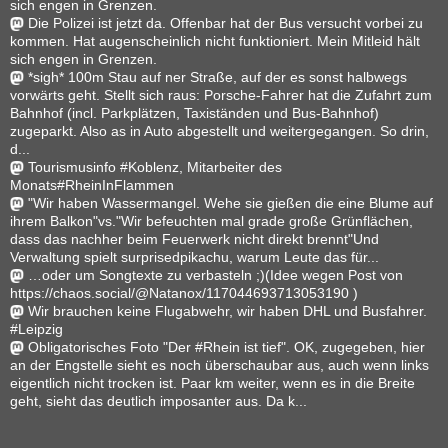
sich engen in Grenzen.
Die Polizei ist jetzt da. Offenbar hat der Bus versucht vorbei zu
kommen. Hat augenscheinlich nicht funktioniert. Mein Mitleid hält
sich engen in Grenzen.
*sigh* 100m Stau auf ner Straße, auf der es sonst halbwegs
vorwärts geht. Stellt sich raus: Porsche-Fahrer hat die Zufahrt zum
Bahnhof (incl. Parkplätzen, Taxiständen und Bus-Bahnhof)
zugeparkt. Also as in Auto abgestellt und weitergegangen. So drin,
d...
Tourismusinfo #Koblenz, Mitarbeiter des
Monats#RheinInFlammen
"Wir haben Wassermangel. Wehe sie gießen die eine Blume auf
ihrem Balkon"vs."Wir befeuchten mal grade große Grünflächen,
dass das nachher beim Feuerwerk nicht direkt brennt"Und
Verwaltung spielt surprisedpikachu, warum Leute das für...
…oder um Songtexte zu verbasteln ;)(Idee wegen Post von
https://chaos.social/@Natanox/117044693713053190 )
Wir brauchen keine Flugabwehr, wir haben DHL und Busfahrer.
#Leipzig
Obligatorisches Foto "Der #Rhein ist tief". OK, zugegeben, hier
an der Engstelle sieht es noch überschaubar aus, auch wenn links
eigentlich nicht trocken ist. Paar km weiter, wenn es in die Breite
geht, sieht das deutlich imposanter aus. Da k...