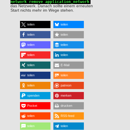
network remove application_network
das Netzwerk. Danach sollte einem erneuten
Start nichts mehr im Wege stehen.
teilen
teilen
teilen
teilen
teilen
teilen
teilen
teilen
teilen
E-Mail
teilen
teilen
teilen
patreon
spenden
merken
Pocket
drucken
teilen
RSS-feed
teilen
teilen