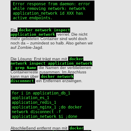
Error response from daemon: error 
while removing network: network 
application_network id XXX has 
active endpoints
.
Ein
docker network inspect
application_network
verriet: Die nicht
mehr gelisteten Container sind wohl doch
noch da – zumindest so halb. Also gehen wir
auf Zombie-Jagd.
Die Lösung: Erst trägt man mit
docker
network inspect application_network
| grep Name
die Namen der verbliebenen
Containerreste zusammen. Im Anschluss
kann man über
docker network
disconnect
ein Entfernen erzwingen.
for i in application_db_1 
application_es_1 
application_redis_1 
application_nginx_1 ;do docker 
network disconnect -f 
application_network $i ;done
Abschließend entfernt man mit
docker