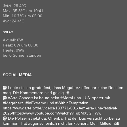
Jetzt: 28.4°C
Max: 35.3°C um 10:41
Min: 16.7°C um 05:00
Avg: 24.4°C
SOLAR
Aktuell: 0W
Peak: 0W um 00:00
Heute: 0Wh
bei 0 Sonnenstunden
SOCIAL MEDIA
Leute stellen grade fest, dass Megaherz offenbar keine Rechten
mag. Die Kommentare sind goldig. 🍿
#Arte Concert ist heute beim #MeraLuna. U.A. später mit
#Megaherz, #InExtremo und #WithinTemptation
https://www.arte.tv/de/videos/133771-001-A/m-era-luna-festival-
2026/https://www.youtube.com/watch?v=qbMXvl2i_Ww
Die Polizei ist jetzt da. Offenbar hat der Bus versucht vorbei zu
kommen. Hat augenscheinlich nicht funktioniert. Mein Mitleid hält