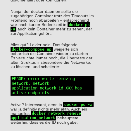
dokumentiert oder konfiguriert.
Nunja, der docker-daemon sollte die
zugehörigen Container trotz des Timeouts im
Frontend noch abarbeiten – entsprechend
war nach kurzer Bedenkzeit in
docker ps
-a
auch kein Container mehr zu sehen, der
zur Applikation gehört.
Alles gut? Leider nein. Das folgende
docker-compose up
weigerte sich
beharrlich die Container wieder zu starten.
Es versuchte immer noch, die Überreste der
alten Struktur, insbesondere die Netzwerke,
zu löschen, und scheiterte:
ERROR: error while removing 
network: network 
application_network id XXX has 
active endpoints
Active? Interessant, denn in
docker ps -a
war ja definitiv nichts mehr aktiv. Auch ein
manuelles
docker network remove
application_network
behauptete
weiterhin, dass es die ID noch gäbe.