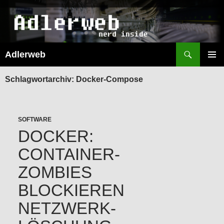
Suchen
Adlerweb
ZUM
INHALT
PRIMÄR
SPRINGEN
MENÜ
Schlagwortarchiv: Docker-Compose
SOFTWARE
DOCKER:
CONTAINER-
ZOMBIES
BLOCKIEREN
NETZWERK-