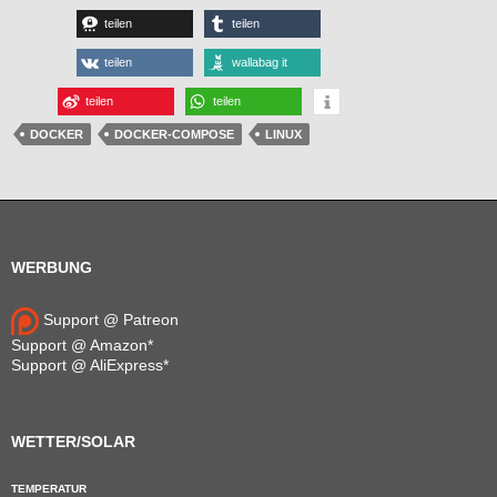
teilen
teilen
teilen
wallabag it
teilen
teilen
DOCKER
DOCKER-COMPOSE
LINUX
WERBUNG
Support @ Patreon
Support @ Amazon*
Support @ AliExpress*
WETTER/SOLAR
TEMPERATUR