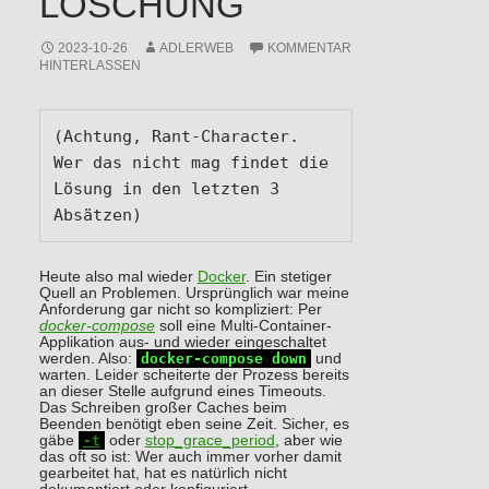
LÖSCHUNG
2023-10-26
ADLERWEB
KOMMENTAR
HINTERLASSEN
(Achtung, Rant-Character. 
Wer das nicht mag findet die 
Lösung in den letzten 3 
Absätzen)
Heute also mal wieder
Docker
. Ein stetiger
Quell an Problemen. Ursprünglich war meine
Anforderung gar nicht so kompliziert: Per
docker-compose
soll eine Multi-Container-
Applikation aus- und wieder eingeschaltet
werden. Also:
docker-compose down
und
warten. Leider scheiterte der Prozess bereits
an dieser Stelle aufgrund eines Timeouts.
Das Schreiben großer Caches beim
Beenden benötigt eben seine Zeit. Sicher, es
gäbe
-t
oder
stop_grace_period
, aber wie
das oft so ist: Wer auch immer vorher damit
gearbeitet hat, hat es natürlich nicht