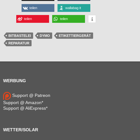
teilen
wallabag it
teilen
teilen
BITBASTELEI
DYMO
ETIKETTIERGERÄT
REPARATUR
WERBUNG
Support @ Patreon
Support @ Amazon*
Support @ AliExpress*
WETTER/SOLAR