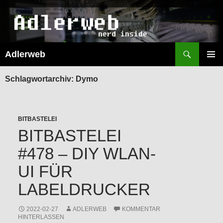
Suchen
Adlerweb
ZUM
INHALT
PRIMÄR
SPRINGEN
MENÜ
Schlagwortarchiv: Dymo
BITBASTELEI
BITBASTELEI
#478 – DIY WLAN-
UI FÜR
LABELDRUCKER
2022-02-27
ADLERWEB
KOMMENTAR
HINTERLASSEN