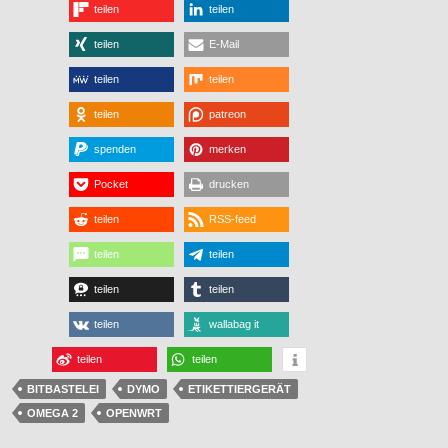
teilen
teilen
teilen
E-Mail
teilen
teilen
teilen
patreon
spenden
merken
Pocket
drucken
teilen
RSS-feed
teilen
teilen
teilen
teilen
teilen
wallabag it
teilen
teilen
BITBASTELEI
DYMO
ETIKETTIERGERÄT
OMEGA 2
OPENWRT