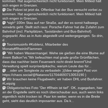
kommen. Hat augenscheinlich nicht funktioniert. Mein Mitleid hält
sich engen in Grenzen.
Die Polizei ist jetzt da. Offenbar hat der Bus versucht vorbei zu
kommen. Hat augenscheinlich nicht funktioniert. Mein Mitleid hält
sich engen in Grenzen.
*sigh* 100m Stau auf ner Straße, auf der es sonst halbwegs
vorwärts geht. Stellt sich raus: Porsche-Fahrer hat die Zufahrt zum
Bahnhof (incl. Parkplätzen, Taxiständen und Bus-Bahnhof)
zugeparkt. Also as in Auto abgestellt und weitergegangen. So drin,
d...
Tourismusinfo #Koblenz, Mitarbeiter des
Monats#RheinInFlammen
"Wir haben Wassermangel. Wehe sie gießen die eine Blume auf
ihrem Balkon"vs."Wir befeuchten mal grade große Grünflächen,
dass das nachher beim Feuerwerk nicht direkt brennt"Und
Verwaltung spielt surprisedpikachu, warum Leute das für...
…oder um Songtexte zu verbasteln ;)(Idee wegen Post von
https://chaos.social/@Natanox/117044693713053190 )
Wir brauchen keine Flugabwehr, wir haben DHL und Busfahrer.
#Leipzig
Obligatorisches Foto "Der #Rhein ist tief". OK, zugegeben, hier
an der Engstelle sieht es noch überschaubar aus, auch wenn links
eigentlich nicht trocken ist. Paar km weiter, wenn es in die Breite
geht, sieht das deutlich imposanter aus. Da k...