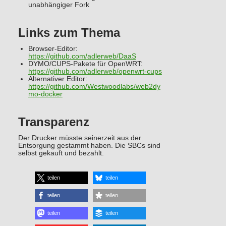
unabhängiger Fork
Links zum Thema
Browser-Editor:
https://github.com/adlerweb/DaaS
DYMO/CUPS-Pakete für OpenWRT:
https://github.com/adlerweb/openwrt-cups
Alternativer Editor:
https://github.com/Westwoodlabs/web2dy
mo-docker
Transparenz
Der Drucker müsste seinerzeit aus der
Entsorgung gestammt haben. Die SBCs sind
selbst gekauft und bezahlt.
teilen
teilen
teilen
teilen
teilen
teilen