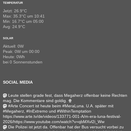
TEMPERATUR
Jetzt: 26.9°C
Max: 35.3°C um 10:41
Min: 16.7°C um 05:00
Avg: 24.9°C
SOLAR
Aktuell: 0W
Peak: 0W um 00:00
Heute: 0Wh
bei 0 Sonnenstunden
SOCIAL MEDIA
Leute stellen grade fest, dass Megaherz offenbar keine Rechten
mag. Die Kommentare sind goldig. 🍿
#Arte Concert ist heute beim #MeraLuna. U.A. später mit
#Megaherz, #InExtremo und #WithinTemptation
https://www.arte.tv/de/videos/133771-001-A/m-era-luna-festival-
2026/https://www.youtube.com/watch?v=qbMXvl2i_Ww
Die Polizei ist jetzt da. Offenbar hat der Bus versucht vorbei zu