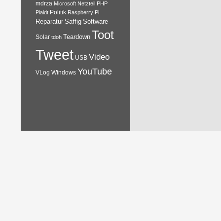
mdrza
Microsoft
Netzteil
PHP
Plaidt
Politik
Raspberry Pi
Reparatur
Software
Saffig
Toot
Teardown
Solar
tdoh
Tweet
Video
USB
YouTube
VLog
Windows