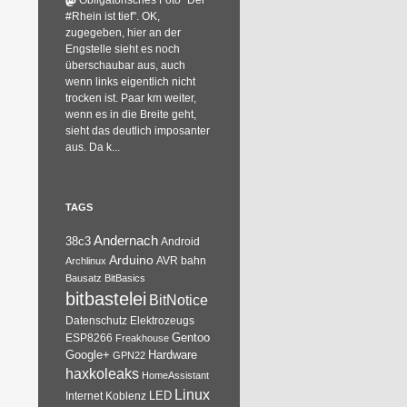
Obligatorisches Foto "Der
#Rhein ist tief". OK,
zugegeben, hier an der
Engstelle sieht es noch
überschaubar aus, auch
wenn links eigentlich nicht
trocken ist. Paar km weiter,
wenn es in die Breite geht,
sieht das deutlich imposanter
aus. Da k...
TAGS
Andernach
38c3
Android
Arduino
AVR
bahn
Archlinux
Bausatz
BitBasics
bitbastelei
BitNotice
Datenschutz
Elektrozeugs
Gentoo
ESP8266
Freakhouse
Google+
Hardware
GPN22
haxkoleaks
HomeAssistant
Linux
Internet
Koblenz
LED