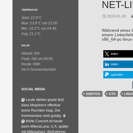
NET-L
TEMPERATUR
2015-01-20
Jetzt: 22.9°C
Max: 23.8°C um 22:00
Min: 19.2°C um 04:46
Während eines Up
Avg: 21.1°C
einem Linkerfeh
x86_64-pc-linux-
SOLAR
Aktuell: 0W
teilen
Peak: 0W um 00:00
Heute: 0Wh
teilen
bei 0 Sonnenstunden
spenden
SOCIAL MEDIA
GENTOO
GTK
LINU
Leute stellen grade fest,
dass Megaherz offenbar
keine Rechten mag. Die
Kommentare sind goldig. 🍿
#Arte Concert ist heute
beim #MeraLuna. U.A. später
mit #Megaherz, #InExtremo