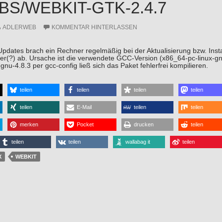
IBS/WEBKIT-GTK-2.4.7
ADLERWEB
KOMMENTAR HINTERLASSEN
dates brach ein Rechner regelmäßig bei der Aktualisierung bzw. Install
ler(?) ab. Ursache ist die verwendete GCC-Version (x86_64-pc-linux-g
gnu-4.8.3 per gcc-config ließ sich das Paket fehlerfrei kompilieren.
teilen
teilen
teilen
teilen
teilen
E-Mail
teilen
teilen
merken
Pocket
drucken
teilen
teilen
teilen
wallabag it
teilen
X
WEBKIT