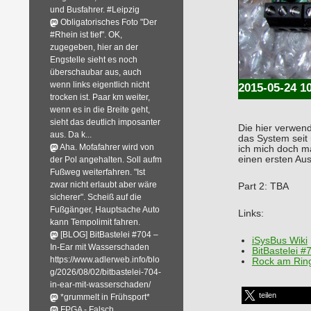
und Busfahrer. #Leipzig
Obligatorisches Foto "Der
#Rhein ist tief". OK,
zugegeben, hier an der
Engstelle sieht es noch
überschaubar aus, auch
wenn links eigentlich nicht
2015-05-24 1
trocken ist. Paar km weiter,
wenn es in die Breite geht,
sieht das deutlich imposanter
Die hier verwen
aus. Da k...
das System seit 
Aha. Mofafahrer wird von
ich mich doch ma
einen ersten A
der Pol angehalten. Soll aufm
Fußweg weiterfahren. "Ist
zwar nicht erlaubt aber wäre
Part 2: TBA
sicherer". Scheiß auf die
Fußgänger, Hauptsache Auto
Links:
kann Tempolimit fahren.
[BLOG] BitBastelei #704 –
iSysBus Wiki
In-Ear mit Wasserschaden
BitBastelei #
https://www.adlerweb.info/blo
Rock am Ring
g/2026/08/02/bitbastelei-704-
in-ear-mit-wasserschaden/
teilen
*grummelt in Frühsport*
FPGA - Falsch