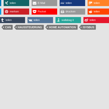
teilen
E-Mail
teilen
teilen
merken
Pocket
drucken
teilen
teilen
teilen
wallabag it
teilen
CAN
HAUSSTEUERUNG
HOME AUTOMATION
ISYSBUS