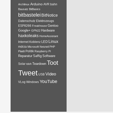
Arduino
AVR
bahn
Archlinux
Bausatz
BitBasics
bitbastelei
BitNotice
Datenschutz
Elektrozeugs
Gentoo
ESP8266
Freakhouse
Google+
Hardware
GPN22
haxkoleaks
HomeAssistant
Linux
Internet
Koblenz
LED
mdrza
Microsoft
Netzteil
PHP
Plaidt
Politik
Raspberry Pi
Reparatur
Software
Saffig
Toot
Teardown
Solar
tdoh
Tweet
Video
USB
YouTube
VLog
Windows