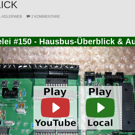
ICK
ADLERWEB
2 KOMMENTARE
elei #150 - Hausbus-Überblick & A