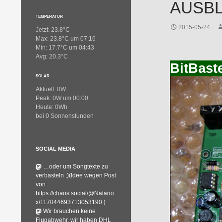
AUSBL
TEMPERATUR
2015-05-24
Jetzt: 23.8°C
Max: 23.8°C um 07:16
Min: 17.7°C um 04:43
Avg: 20.3°C
BitBast
SOLAR
Aktuell: 0W
Peak: 0W um 00:00
Heute: 0Wh
bei 0 Sonnenstunden
SOCIAL MEDIA
…oder um Songtexte zu
verbasteln ;)(Idee wegen Post
von
https://chaos.social/@Natano
x/117044693713053190 )
Wir brauchen keine
Flugabwehr, wir haben DHL