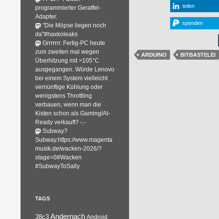
teilen
programmierter Geraffel-
Adapter.
spenden
"Die Möpse liegen noch
da"#haxkoleaks
Grrrrrrr. Fertig-PC heute
zum zweiten mal wegen
ARDUINO
BITBASTELEI
Überhitzung mit >105°C
ausgegangen. Würde Lenovo
bei einem System vielleicht
vernünftige Kühlung oder
wenigstens Throttling
verbauen, wenn man die
Kisten schon als Gaming/AI-
Ready verkauft? -.-
Subway?
Subway.https://www.magenta
musik.de/wacken-2026/?
stage=0#Wacken
#SubwayToSally
TAGS
Andernach
38c3
Android