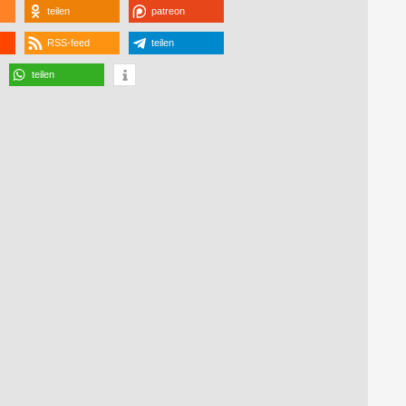
teilen
patreon
RSS-feed
teilen
teilen