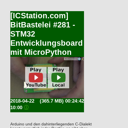
[ICStation.com]
BitBastelei #281 -
STM32
Entwicklungsboard
mit MicroPython
2018-04-22
(365.7 MB) 00:24:42
10:00
🛈
Arduino und den dahinterliegenden C-Dialekt