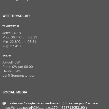
WETTER/SOLAR
TEMPERATUR
Jetzt: 24.3°C
Max: 36.4°C um 09:29
Min: 22.8°C um 05:31
Avg: 27.4°C
SOLAR
Aktuell: 0W
Peak: 0W um 00:00
Heute: 0Wh
bei 0 Sonnenstunden
SOCIAL MEDIA
…oder um Songtexte zu verbasteln ;)(Idee wegen Post von
https://chaos.social/@Natanox/117044693713053190 )