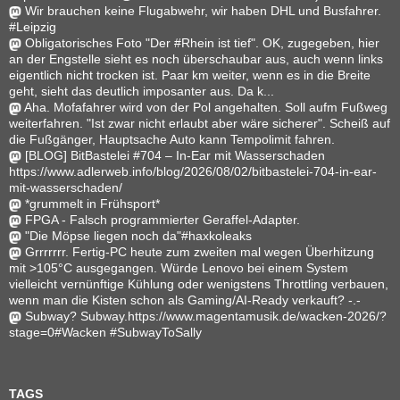
Wir brauchen keine Flugabwehr, wir haben DHL und Busfahrer.
#Leipzig
Obligatorisches Foto "Der #Rhein ist tief". OK, zugegeben, hier
an der Engstelle sieht es noch überschaubar aus, auch wenn links
eigentlich nicht trocken ist. Paar km weiter, wenn es in die Breite
geht, sieht das deutlich imposanter aus. Da k...
Aha. Mofafahrer wird von der Pol angehalten. Soll aufm Fußweg
weiterfahren. "Ist zwar nicht erlaubt aber wäre sicherer". Scheiß auf
die Fußgänger, Hauptsache Auto kann Tempolimit fahren.
[BLOG] BitBastelei #704 – In-Ear mit Wasserschaden
https://www.adlerweb.info/blog/2026/08/02/bitbastelei-704-in-ear-
mit-wasserschaden/
*grummelt in Frühsport*
FPGA - Falsch programmierter Geraffel-Adapter.
"Die Möpse liegen noch da"#haxkoleaks
Grrrrrrr. Fertig-PC heute zum zweiten mal wegen Überhitzung
mit >105°C ausgegangen. Würde Lenovo bei einem System
vielleicht vernünftige Kühlung oder wenigstens Throttling verbauen,
wenn man die Kisten schon als Gaming/AI-Ready verkauft? -.-
Subway? Subway.https://www.magentamusik.de/wacken-2026/?
stage=0#Wacken #SubwayToSally
TAGS