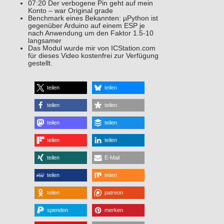
07:20 Der verbogene Pin geht auf mein
Konto – war Original grade
Benchmark eines Bekannten: µPython ist
gegenüber Arduino auf einem ESP je
nach Anwendung um den Faktor 1.5-10
langsamer
Das Modul wurde mir von ICStation.com
für dieses Video kostenfrei zur Verfügung
gestellt.
teilen
teilen
teilen
teilen
teilen
teilen
teilen
teilen
teilen
E-Mail
teilen
teilen
teilen
patreon
spenden
merken