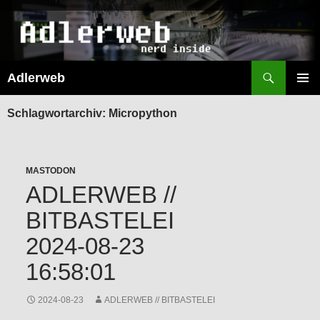
Suchen
Adlerweb
ZUM
INHALT
PRIMÄR
SPRINGEN
MENÜ
Schlagwortarchiv: Micropython
MASTODON
ADLERWEB //
BITBASTELEI
2024-08-23
16:58:01
2024-08-23
ADLERWEB // BITBASTELEI