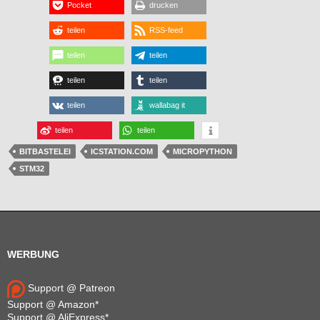
Pocket
drucken
teilen
RSS-feed
teilen
teilen
teilen
teilen
teilen
wallabag it
teilen
teilen
BITBASTELEI
ICSTATION.COM
MICROPYTHON
STM32
WERBUNG
Support @ Patreon
Support @ Amazon*
Support @ AliExpress*