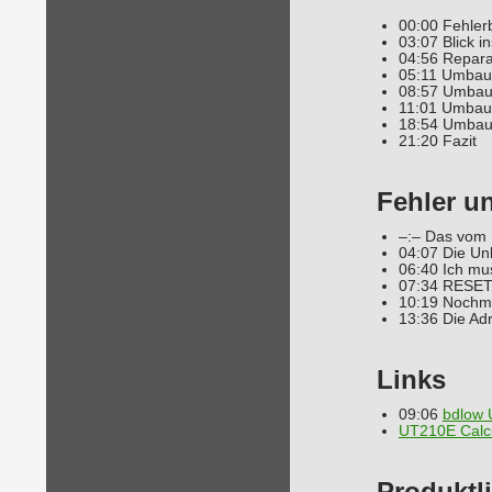
00:00 Fehler
03:07 Blick i
04:56 Repara
05:11 Umbau
08:57 Umbau
11:01 Umbau:
18:54 Umbau:
21:20 Fazit
Fehler u
–:– Das vom D
04:07 Die Unl
06:40 Ich mus
07:34 RESET 
10:19 Nochma
13:36 Die Adr
Links
09:06
bdlow
UT210E Calc
Produktl