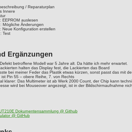
beschreibung / Reparaturplan
ns Innere
tur
: EEPROM auslesen
: Mögliche Änderungen
 Neue Konfiguration erstellen
 Test
nd Ergänzungen
efekt betroffene Modell war 5 Jahre alt. Da hätte ich mehr erwartet.
ackierten halten das Display fest, die Lackierten das Board
ste bei meiner Feder das Plastik etwas kürzen, sonst passt das mit d
ist Pin 55 – obere Reihe, 7. von Rechts
l klarer: Das Multimeter ist ab Werk 2000 Count, der Chip kann tech
esse wird bei Mouseover angezeigt, ist in der Bildschirmaufnahme nic
 UT210E Dokumentensammlung @ Github
ulator @ GitHub
inks