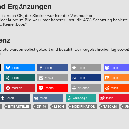
nd Ergänzungen
ist noch OK, der Stecker war hier der Verursacher
ladekurve im Bild war unter höherer Last, die 45%-Schätzung basierte 
, Keine „Loop“
enz
räte wurden selbst gekauft und bezahlt. Der Kugelschreiber lag soweit
.
teilen
teilen
teilen
teilen
teilen
E-Mail
teilen
teilen
merken
Pocket
drucken
teilen
teilen
teilen
wallabag it
teilen
BITBASTELEI
DR-40
LI-ION
MODIFIKATION
TASCAM
U