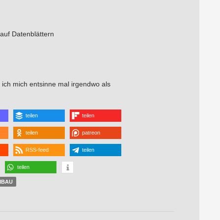
auf Datenblättern
 ich mich entsinne mal irgendwo als
teilen
teilen
teilen
patreon
RSS-feed
teilen
teilen
MBAU