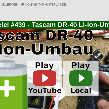
ADLERWEB
KOMMENTAR HINTERLASSEN
elei #439 - Tascam DR-40 Li-Ion-U