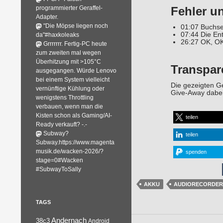
programmierter Geraffel-
Fehler u
Adapter.
"Die Möpse liegen noch
01:07 Buchse 
07:44 Die Ent
da"#haxkoleaks
26:27 OK, OK
Grrrrrrr. Fertig-PC heute
zum zweiten mal wegen
Überhitzung mit >105°C
Transpar
ausgegangen. Würde Lenovo
bei einem System vielleicht
Die gezeigten Ge
vernünftige Kühlung oder
Give-Away dabei
wenigstens Throttling
verbauen, wenn man die
Kisten schon als Gaming/AI-
teilen
Ready verkauft? -.-
Subway?
teilen
Subway.https://www.magenta
musik.de/wacken-2026/?
spenden
stage=0#Wacken
#SubwayToSally
AKKU
AUDIORECORDER
TAGS
Andernach
38c3
Android