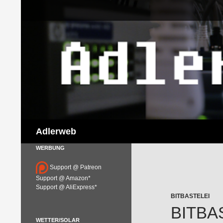
Suchen
Adlerweb
WERBUNG
Support @ Patreon
Support @ Amazon*
Support @ AliExpress*
BITBASTELEI
BITBA
WETTER/SOLAR