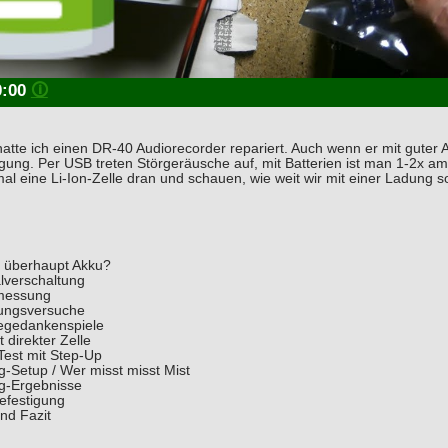
0:00
🛈
 hatte ich einen DR-40 Audiorecorder repariert. Auch wenn er mit guter A
gung. Per USB treten Störgeräusche auf, mit Batterien ist man 1-2x 
mal eine Li-Ion-Zelle dran und schauen, wie weit wir mit einer Ladung
 überhaupt Akku?
lverschaltung
messung
ungsversuche
iegedankenspiele
 direkter Zelle
Test mit Step-Up
-Setup / Wer misst misst Mist
g-Ergebnisse
efestigung
nd Fazit