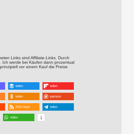
ten Links sind Affiliate-Links. Durch
t. Ich werde bei Käufen dann prozentual
prinzipiell vor einem Kauf die Preise
teilen
teilen
teilen
patreon
RSS-feed
teilen
teilen