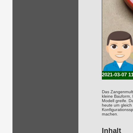
2021-03-07 1
Das Zangenmultim
kleine Bauform, 
Modell greife. D
heute um gleich
Konfigurationssp
machen.
Inhalt