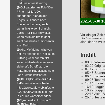
und Busfahrer. #Leipzig
Obligatorisches Foto "Der
#Rhein ist tief". OK,
zugegeben, hier an der
Engstelle sieht es noch
2021-05-30 1
überschaubar aus, auch
wenn links eigentlich nicht
trocken ist. Paar km weiter,
Vor einiger Zeit
wenn es in die Breite geht,
Die Stromversor
sieht das deutlich imposanter
also kleben wir 
aus. Da k...
Aha. Mofafahrer wird von
Inahlt
der Pol angehalten. Soll aufm
Fußweg weiterfahren. "Ist
00:00 Warum
zwar nicht erlaubt aber wäre
02:29 Origina
sicherer". Scheiß auf die
04:12 Strom
Fußgänger, Hauptsache Auto
05:46 Spann
kann Tempolimit fahren.
06:45 Batter
[BLOG] BitBastelei #704 –
09:25 Test mit
14:14 Erster 
In-Ear mit Wasserschaden
16:19 Logging
https://www.adlerweb.info/blo
18:27 Loggin
g/2026/08/02/bitbastelei-704-
22:15 Akku-B
in-ear-mit-wasserschaden/
25:40 Tests u
*grummelt in Frühsport*
FPGA - Falsch