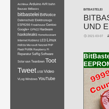
Arduino
AVR
bahn
Archlinux
Bausatz
BitBasics
BITBASTELEI
bitbastelei
BitNotice
BITBA
Datenschutz
Elektrozeugs
UND E
Gentoo
ESP8266
Freakhouse
Google+
Hardware
GPN22
haxkoleaks
HomeAssistant
2021-03-07
Linux
Internet
Koblenz
LED
mdrza
Microsoft
Netzteil
PHP
Plaidt
Politik
Raspberry Pi
Reparatur
Software
Saffig
BitBast
Toot
Teardown
Solar
tdoh
EEPROM
Tweet
Video
USB
YouTube
VLog
Windows