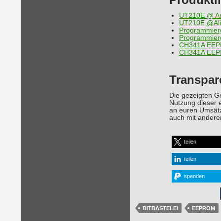
UT210E @ A
UT210E @Ali
Programmier
Programmierg
CH341A EEP
CH341A EEPR
Transpar
Die gezeigten Ge
Nutzung dieser e
an euren Umsätze
auch mit andere
teilen
teilen
spenden
BITBASTELEI
EEPROM