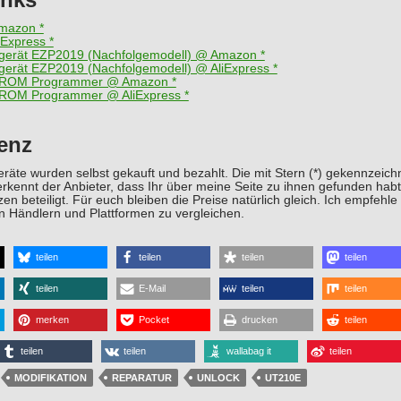
mazon *
Express *
gerät EZP2019 (Nachfolgemodell) @ Amazon *
erät EZP2019 (Nachfolgemodell) @ AliExpress *
ROM Programmer @ Amazon *
OM Programmer @ AliExpress *
enz
räte wurden selbst gekauft und bezahlt. Die mit Stern (*) gekennzeichne
rkennt der Anbieter, dass Ihr über meine Seite zu ihnen gefunden hab
n beteiligt. Für euch bleiben die Preise natürlich gleich. Ich empfehle 
n Händlern und Plattformen zu vergleichen.
teilen
teilen
teilen
teilen
teilen
E-Mail
teilen
teilen
merken
Pocket
drucken
teilen
teilen
teilen
wallabag it
teilen
MODIFIKATION
REPARATUR
UNLOCK
UT210E