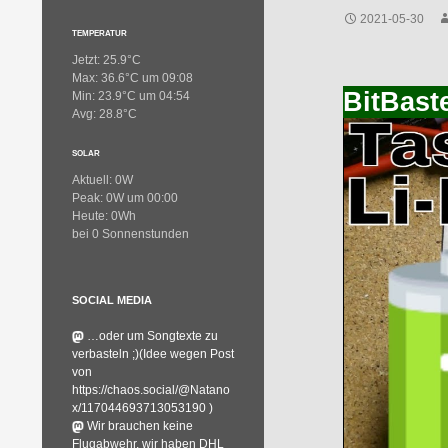
2021-05-30
TEMPERATUR
Jetzt: 25.9°C
Max: 36.6°C um 09:08
BitBast
Min: 23.9°C um 04:54
Avg: 28.8°C
SOLAR
Aktuell: 0W
Peak: 0W um 00:00
Heute: 0Wh
bei 0 Sonnenstunden
SOCIAL MEDIA
…oder um Songtexte zu
verbasteln ;)(Idee wegen Post
von
https://chaos.social/@Natano
x/117044693713053190 )
Wir brauchen keine
Flugabwehr, wir haben DHL