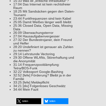
15:33 Was ist „kritische Infrastuktur“?
17:04 Das Internet ist kein rechtsfreier
Raum
18:25 Mit Sandsäcken gegen den Daten-
Tsunami
23:44 Funkfrequenzen sind kein Kabel
25:05 Damit Weißes länger weiß bleibt
25:36 Closed Data, Open Data, Missing
Data
26:09 Überwachungsterror
27:04 Hausaufgabenvergesser
27:32 Der Bundestrojaner, dein Freund
und Helfer
28:20 Undefiniert ist genauer als Zahlen
zu nennen?
29:14 Lehrstunde Vectoring
29:30 Offene WLANs, Störerhaftung und
die Anonymität
31:14 Frequenzpooldämpfung:
Tetra/BOS-Funk
32:22 Volkssport Google-Bashing
32:52 [fefe] Förderung? Bleibt ja in der
Familie
33:25 [fefe] Meldepflicht
34:21 [div] Folgenloses Geschwätz
34:44 Mein Fazit
teilen
teilen