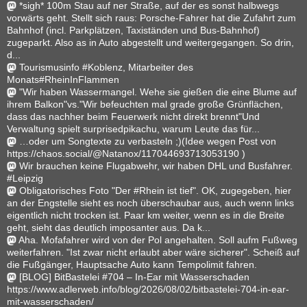
*sigh* 100m Stau auf ner Straße, auf der es sonst halbwegs
vorwärts geht. Stellt sich raus: Porsche-Fahrer hat die Zufahrt zum
Bahnhof (incl. Parkplätzen, Taxiständen und Bus-Bahnhof)
zugeparkt. Also as in Auto abgestellt und weitergegangen. So drin,
d...
Tourismusinfo #Koblenz, Mitarbeiter des
Monats#RheinInFlammen
"Wir haben Wassermangel. Wehe sie gießen die eine Blume auf
ihrem Balkon"vs."Wir befeuchten mal grade große Grünflächen,
dass das nachher beim Feuerwerk nicht direkt brennt"Und
Verwaltung spielt surprisedpikachu, warum Leute das für...
…oder um Songtexte zu verbasteln ;)(Idee wegen Post von
https://chaos.social/@Natanox/117044693713053190 )
Wir brauchen keine Flugabwehr, wir haben DHL und Busfahrer.
#Leipzig
Obligatorisches Foto "Der #Rhein ist tief". OK, zugegeben, hier
an der Engstelle sieht es noch überschaubar aus, auch wenn links
eigentlich nicht trocken ist. Paar km weiter, wenn es in die Breite
geht, sieht das deutlich imposanter aus. Da k...
Aha. Mofafahrer wird von der Pol angehalten. Soll aufm Fußweg
weiterfahren. "Ist zwar nicht erlaubt aber wäre sicherer". Scheiß auf
die Fußgänger, Hauptsache Auto kann Tempolimit fahren.
[BLOG] BitBastelei #704 – In-Ear mit Wasserschaden
https://www.adlerweb.info/blog/2026/08/02/bitbastelei-704-in-ear-
mit-wasserschaden/