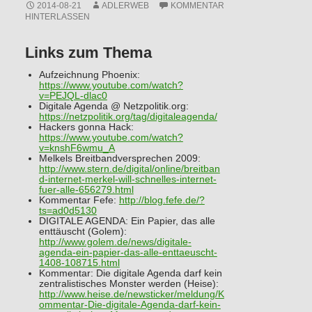
2014-08-21
ADLERWEB
KOMMENTAR
HINTERLASSEN
Links zum Thema
Aufzeichnung Phoenix:
https://www.youtube.com/watch?
v=PEJQL-dlac0
Digitale Agenda @ Netzpolitik.org:
https://netzpolitik.org/tag/digitaleagenda/
Hackers gonna Hack:
https://www.youtube.com/watch?
v=knshF6wmu_A
Melkels Breitbandversprechen 2009:
http://www.stern.de/digital/online/breitban
d-internet-merkel-will-schnelles-internet-
fuer-alle-656279.html
Kommentar Fefe:
http://blog.fefe.de/?
ts=ad0d5130
DIGITALE AGENDA: Ein Papier, das alle
enttäuscht (Golem):
http://www.golem.de/news/digitale-
agenda-ein-papier-das-alle-enttaeuscht-
1408-108715.html
Kommentar: Die digitale Agenda darf kein
zentralistisches Monster werden (Heise):
http://www.heise.de/newsticker/meldung/K
ommentar-Die-digitale-Agenda-darf-kein-