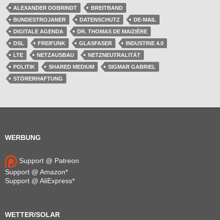
ALEXANDER DOBRINDT
BREITBAND
BUNDESTROJANER
DATENSCHUTZ
DE-MAIL
DIGITALE AGENDA
DR. THOMAS DE MAIZIÈRE
DSL
FREIFUNK
GLASFASER
INDUSTRIE 4.0
LTE
NETZAUSBAU
NETZNEUTRALITÄT
POLITIK
SHARED MEDIUM
SIGMAR GABRIEL
STÖRERHAFTUNG
WERBUNG
Support @ Patreon
Support @ Amazon*
Support @ AliExpress*
WETTER/SOLAR