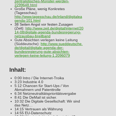
zentralistisches-Monster-werden-
2299648.html
Große Pläne, wenig Konkretes
(Tagesschau):
http://www.tagesschau.de/inland/digitalea
genda-101.html
38 Seiten Angst vor festen Zusagen
(Zeit):
http://www.zeit.de/digital/internet/20
14-08/digitale-agenda-bundesregierung-
netzausbau-breitband
Gute Absichten verlegen keine Leitung
(Süddeutsche):
http://www.sueddeutsche.
de/digital/digitale-agenda-der-
bundesregierung-gute-absichten-
verlegen-keine-leitung-1.2096079
Inhalt:
0:00 Intro / Die Internet-Troika
3:23 Industrie 4.0
5:12 Chancen für Start-Ups / Von
Abmahnern und Patenttrolle
6:34 Netzneutralitätsprioritätsvergabe
8:41 Die DeMail ist sicher.
10:32 Die Digitale Gesellschaft: Wir sind
das Netz…
14:15 Vertrauen als Währung
14:55 EU-Datenschutz