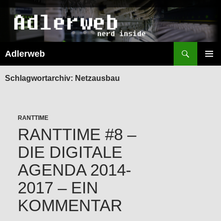
Suchen
Adlerweb
ZUM
INHALT
PRIMÄR
SPRINGEN
MENÜ
Schlagwortarchiv: Netzausbau
RANTTIME
RANTTIME #8 –
DIE DIGITALE
AGENDA 2014-
2017 – EIN
KOMMENTAR