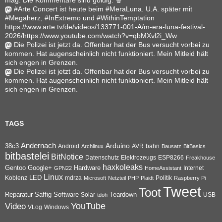
mag. Die Kommentare sind goldig. 🍿
#Arte Concert ist heute beim #MeraLuna. U.A. später mit
#Megaherz, #InExtremo und #WithinTemptation
https://www.arte.tv/de/videos/133771-001-A/m-era-luna-festival-
2026/https://www.youtube.com/watch?v=qbMXvl2i_Ww
Die Polizei ist jetzt da. Offenbar hat der Bus versucht vorbei zu
kommen. Hat augenscheinlich nicht funktioniert. Mein Mitleid hält
sich engen in Grenzen.
Die Polizei ist jetzt da. Offenbar hat der Bus versucht vorbei zu
kommen. Hat augenscheinlich nicht funktioniert. Mein Mitleid hält
sich engen in Grenzen.
TAGS
Andernach
Arduino
38c3
AVR
bahn
Android
Archlinux
Bausatz
BitBasics
bitbastelei
BitNotice
Datenschutz
Elektrozeugs
ESP8266
Freakhouse
haxkoleaks
Gentoo
Google+
Hardware
Internet
GPN22
HomeAssistant
Linux
Koblenz
LED
mdrza
Microsoft
Netzteil
PHP
Plaidt
Politik
Raspberry Pi
Tweet
Toot
Reparatur
Software
Teardown
Saffig
Solar
USB
tdoh
YouTube
Video
VLog
Windows