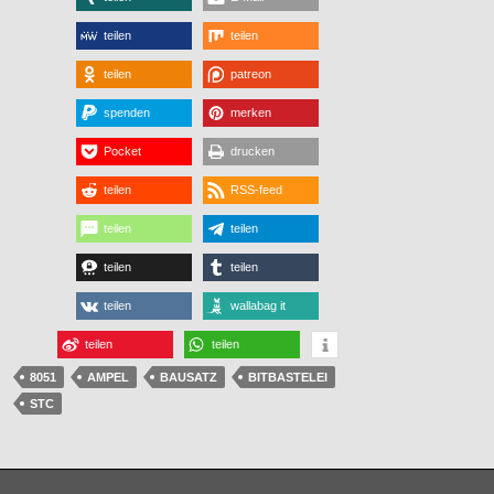
teilen
teilen
teilen
patreon
spenden
merken
Pocket
drucken
teilen
RSS-feed
teilen
teilen
teilen
teilen
teilen
wallabag it
teilen
teilen
8051
AMPEL
BAUSATZ
BITBASTELEI
STC