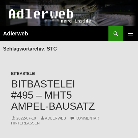
Suchen
Adlerweb
ZUM
INHALT
PRIMÄR
SPRINGEN
MENÜ
Schlagwortarchiv: STC
BITBASTELEI
BITBASTELEI
#495 – MHT5
AMPEL-BAUSATZ
2022-07-10
ADLERWEB
KOMMENTAR
HINTERLASSEN