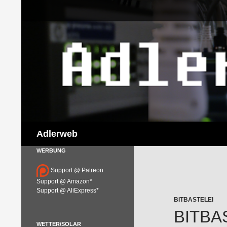
Suchen
Adlerweb
WERBUNG
Support @ Patreon
Support @ Amazon*
Support @ AliExpress*
BITBASTELEI
BITBA
WETTER/SOLAR