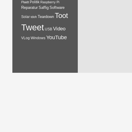
Plaidt
Politik
Raspberry Pi
Reparatur
Software
Saffig
Toot
Teardown
Solar
tdoh
Tweet
Video
USB
YouTube
VLog
Windows