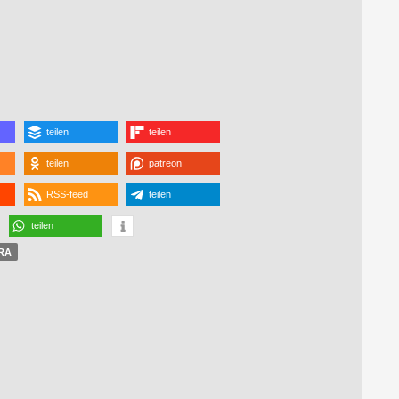
teilen
teilen
teilen
patreon
RSS-feed
teilen
teilen
RA