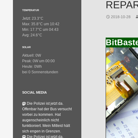
REPAR
TEMPERATUR
2018-10-28
Jetzt: 23.3°C
Max: 35.8°C um 10:42
Min: 17.7°C um 04:43
Avg: 24.6°C
BitBast
SOLAR
Aktuell: 0W
Peak: 0W um 00:00
Heute: 0Wh
bei 0 Sonnenstunden
SOCIAL MEDIA
Die Polizei ist jetzt da.
Offenbar hat der Bus versucht
vorbei zu kommen. Hat
augenscheinlich nicht
funktioniert. Mein Mitleid hält
sich engen in Grenzen.
Die Polizei ist jetzt da.