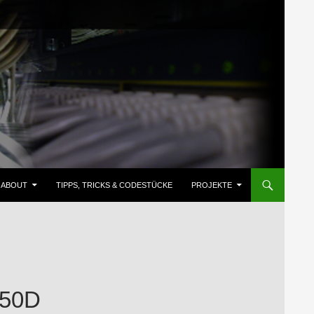
ZUM INHALT SPRINGEN
ABOUT
TIPPS, TRICKS & CODESTÜCKE
PROJEKTE
550D