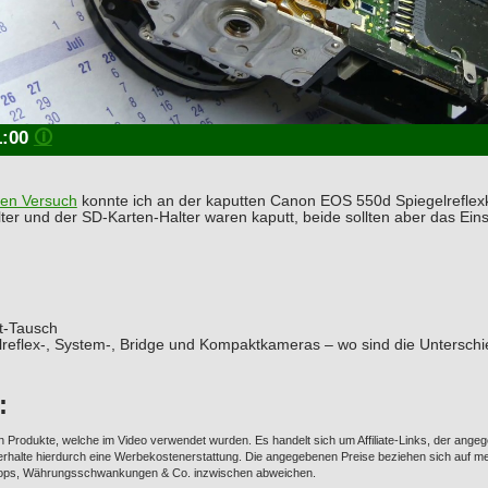
1:00
🛈
ten Versuch
konnte ich an der kaputten Canon EOS 550d Spiegelreflexk
lter und der SD-Karten-Halter waren kaputt, beide sollten aber das Ein
t-Tausch
lreflex-, System-, Bridge und Kompaktkameras – wo sind die Untersch
:
n Produkte, welche im Video verwendet wurden. Es handelt sich um Affiliate-Links, der ang
 erhalte hierdurch eine Werbekostenerstattung. Die angegebenen Preise beziehen sich auf m
ops, Währungsschwankungen & Co. inzwischen abweichen.