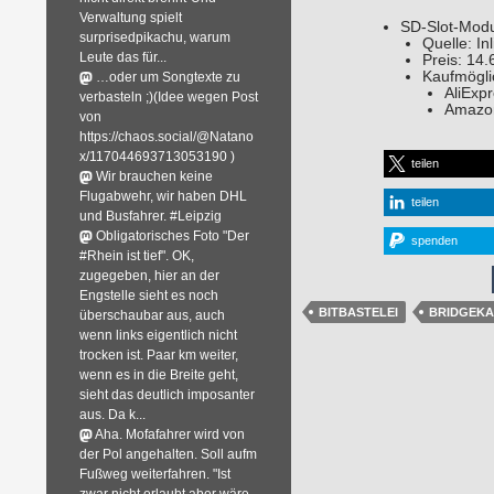
Verwaltung spielt
SD-Slot-Modu
surprisedpikachu, warum
Quelle: Inl
Leute das für...
Preis: 14.
Kaufmögli
…oder um Songtexte zu
AliExp
verbasteln ;)(Idee wegen Post
Amazo
von
https://chaos.social/@Natano
x/117044693713053190 )
teilen
Wir brauchen keine
Flugabwehr, wir haben DHL
teilen
und Busfahrer. #Leipzig
Obligatorisches Foto "Der
spenden
#Rhein ist tief". OK,
zugegeben, hier an der
Engstelle sieht es noch
BITBASTELEI
BRIDGEK
überschaubar aus, auch
wenn links eigentlich nicht
trocken ist. Paar km weiter,
wenn es in die Breite geht,
sieht das deutlich imposanter
aus. Da k...
Aha. Mofafahrer wird von
der Pol angehalten. Soll aufm
Fußweg weiterfahren. "Ist