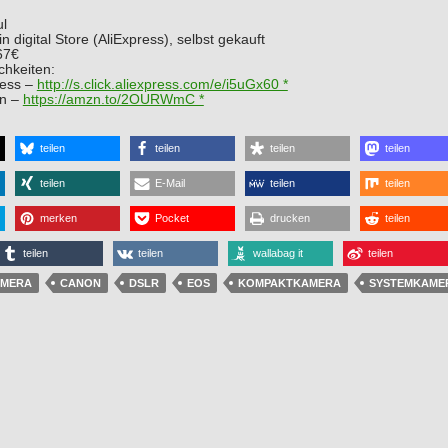
l
in digital Store (AliExpress), selbst gekauft
67€
chkeiten:
ress –
http://s.click.aliexpress.com/e/i5uGx60 *
n –
https://amzn.to/2OURWmC *
teilen
teilen
teilen
teilen
teilen
E-Mail
teilen
teilen
merken
Pocket
drucken
teilen
teilen
teilen
wallabag it
teilen
AMERA
CANON
DSLR
EOS
KOMPAKTKAMERA
SYSTEMKAME