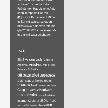
zwar nicht erlaubt aber wäre
sicherer". Scheiß auf die
Fußgänger, Hauptsache Auto
kann Tempolimit fahren.
[BLOG] BitBastelei #704 –
In-Ear mit Wasserschaden
https://www.adlerweb.info/blo
g/2026/08/02/bitbastelei-704-
in-ear-mit-wasserschaden/
TAGS
Andernach
38c3
Android
Arduino
AVR
bahn
Archlinux
Bausatz
BitBasics
bitbastelei
BitNotice
Datenschutz
Elektrozeugs
Gentoo
ESP8266
Freakhouse
Google+
Hardware
GPN22
haxkoleaks
HomeAssistant
Linux
Internet
Koblenz
LED
mdrza
Microsoft
Netzteil
PHP