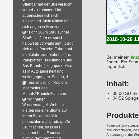
Offenbar hat der Bus versucht
vorbei zu kommen. Hat
augenscheinlich nicht
funktioniert. Mein Mitleid hält
sich engen in Grenzen.
*sigh* 100m Stau auf ner
Straße, auf der es sonst
2018-10-28 1
halbwegs vorwärts geht. Stellt
sich raus: Porsche-Fahrer hat
die Zufahrt zum Bahnhof (incl.
Bei meinem
letz
Parkplätzen, Taxiständen und
finden. Ein Scha
Bus-Bahnhof) zugeparkt. Also
Eigentlich.
as in Auto abgestellt und
weitergegangen. So drin, d...
Inhalt:
Tourismusinfo #Koblenz,
Mitarbeiter des
00:00 SD-Slo
Monats#RheinInFlammen
04:52 Spiege
"Wir haben
Wassermangel. Wehe sie
gießen die eine Blume auf
Produkte
ihrem Balkon"vs."Wir
befeuchten mal grade große
Folgende Links zeige
Grünflächen, dass das
zurückverfolgen, ich
nachher beim Feuerwerk
Anpassungen der Sh
nicht direkt brennt"Und