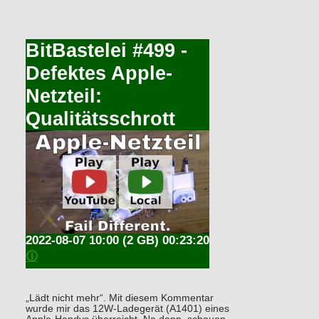
BitBastelei #499 -
Defektes Apple-
Netzteil:
Qualitätsschrott
2022-08-07 10:00
(2 GB) 00:23:20
🛈
„Lädt nicht mehr“. Mit diesem Kommentar
wurde mir das 12W-Ladegerät (A1401) eines