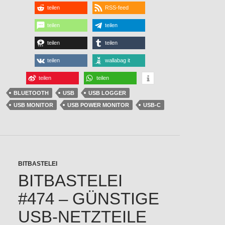
teilen
RSS-feed
teilen
teilen
teilen
teilen
teilen
wallabag it
teilen
teilen
BLUETOOTH
USB
USB LOGGER
USB MONITOR
USB POWER MONITOR
USB-C
BITBASTELEI
BITBASTELEI
#474 – GÜNSTIGE
USB-NETZTEILE