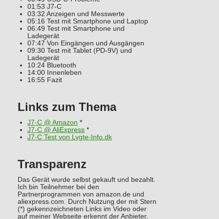
01:53 J7-C
03:32 Anzeigen und Messwerte
05:16 Test mit Smartphone und Laptop
06:49 Test mit Smartphone und
Ladegerät
07:47 Von Eingängen und Ausgängen
09:30 Test mit Tablet (PD-9V) und
Ladegerät
10:24 Bluetooth
14:00 Innenleben
16:55 Fazit
Links zum Thema
J7-C @ Amazon
*
J7-C @ AliExpress
*
J7-C Test von Lygte-Info.dk
Transparenz
Das Gerät wurde selbst gekauft und bezahlt.
Ich bin Teilnehmer bei den
Partnerprogrammen von amazon.de und
aliexpress.com. Durch Nutzung der mit Stern
(*) gekennzeichneten Links im Video oder
auf meiner Webseite erkennt der Anbieter,