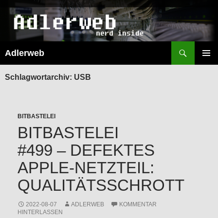
Suchen
Adlerweb
ZUM
INHALT
PRIMÄR
SPRINGEN
MENÜ
Schlagwortarchiv: USB
BITBASTELEI
BITBASTELEI
#499 – DEFEKTES
APPLE-NETZTEIL:
QUALITÄTSSCHROTT
2022-08-07
ADLERWEB
KOMMENTAR
HINTERLASSEN