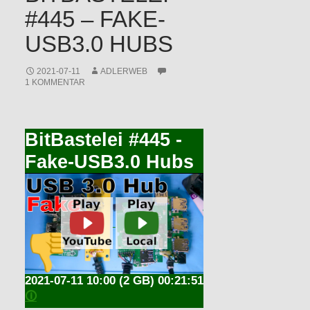
#445 – FAKE-
USB3.0 HUBS
2021-07-11
ADLERWEB
1 KOMMENTAR
BitBastelei #445 -
Fake-USB3.0 Hubs
2021-07-11 10:00
(2 GB) 00:21:51
🛈