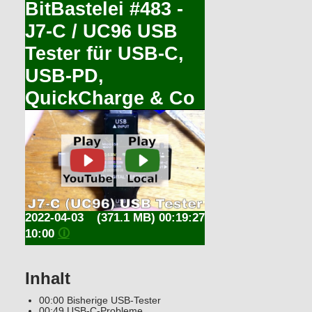
BitBastelei #483 -
J7-C / UC96 USB
Tester für USB-C,
USB-PD,
QuickCharge & Co
2022-04-03
(371.1 MB) 00:19:27
10:00
🛈
Inhalt
00:00 Bisherige USB-Tester
00:49 USB-C-Probleme