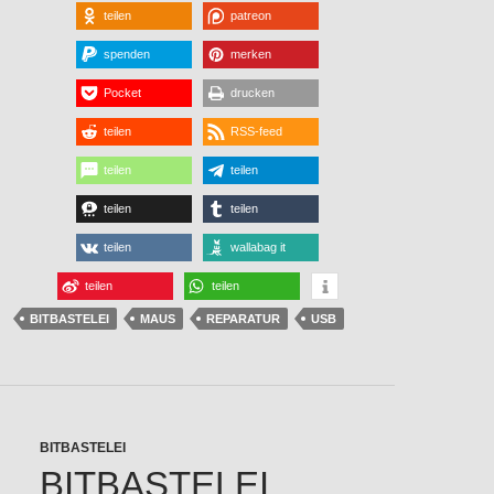
teilen
patreon
spenden
merken
Pocket
drucken
teilen
RSS-feed
teilen
teilen
teilen
teilen
teilen
wallabag it
teilen
teilen
BITBASTELEI
MAUS
REPARATUR
USB
BITBASTELEI
BITBASTELEI