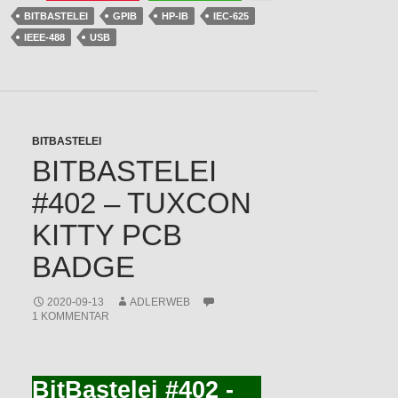
BITBASTELEI
GPIB
HP-IB
IEC-625
IEEE-488
USB
BITBASTELEI
BITBASTELEI
#402 – TUXCON
KITTY PCB
BADGE
2020-09-13
ADLERWEB
1 KOMMENTAR
BitBastelei #402 -