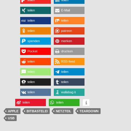
teilen
teilen
teilen
E-Mail
teilen
teilen
teilen
patreon
spenden
merken
Pocket
drucken
teilen
RSS-feed
teilen
teilen
teilen
teilen
teilen
wallabag it
teilen
teilen
APPLE
BITBASTELEI
NETZTEIL
TEARDOWN
USB