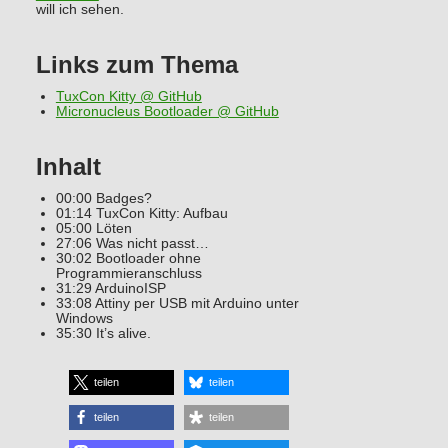
will ich sehen.
Links zum Thema
TuxCon Kitty @ GitHub
Micronucleus Bootloader @ GitHub
Inhalt
00:00 Badges?
01:14 TuxCon Kitty: Aufbau
05:00 Löten
27:06 Was nicht passt…
30:02 Bootloader ohne
Programmieranschluss
31:29 ArduinoISP
33:08 Attiny per USB mit Arduino unter
Windows
35:30 It’s alive.
teilen
teilen
teilen
teilen