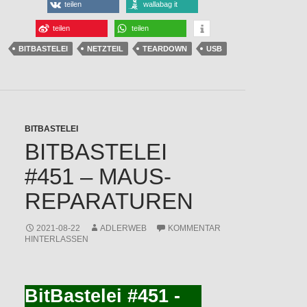
teilen
wallabag it
teilen
teilen
BITBASTELEI
NETZTEIL
TEARDOWN
USB
BITBASTELEI
BITBASTELEI
#451 – MAUS-
REPARATUREN
2021-08-22
ADLERWEB
KOMMENTAR
HINTERLASSEN
BitBastelei #451 -