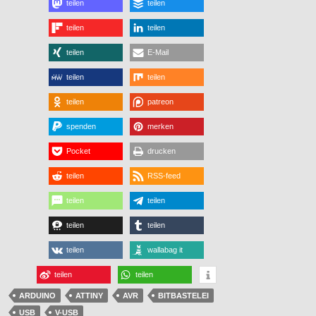
teilen
teilen
teilen
teilen
teilen
E-Mail
teilen
teilen
teilen
patreon
spenden
merken
Pocket
drucken
teilen
RSS-feed
teilen
teilen
teilen
teilen
teilen
wallabag it
teilen
teilen
ARDUINO
ATTINY
AVR
BITBASTELEI
USB
V-USB