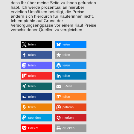
dass Ihr über meine Seite zu ihnen gefunden
habt. Ich werde prozentual an hierüber
erzielten Umsätzen beteiligt, die Preise
ändern sich hierdurch für Käuferinnen nicht.
Ich empfehle auf Grund der
Versorgungsengpässe vor einem Kauf Preise
verschiedener Quellen zu vergleichen.
teilen
teilen
teilen
teilen
teilen
teilen
teilen
teilen
teilen
E-Mail
teilen
teilen
teilen
patreon
spenden
merken
Pocket
drucken