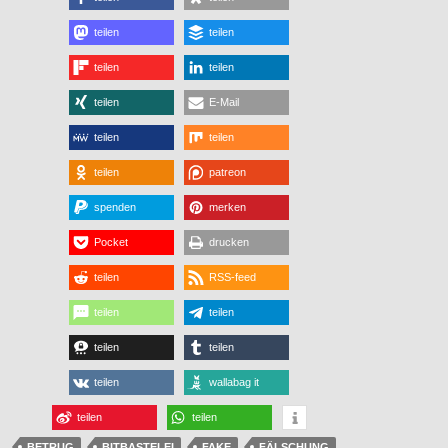
teilen
teilen
teilen
teilen
teilen
E-Mail
teilen
teilen
teilen
patreon
spenden
merken
Pocket
drucken
teilen
RSS-feed
teilen
teilen
teilen
teilen
teilen
wallabag it
teilen
teilen
BETRUG
BITBASTELEI
FAKE
FÄLSCHUNG