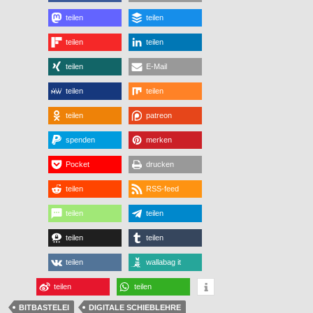
teilen
teilen
teilen
teilen
teilen
E-Mail
teilen
teilen
teilen
patreon
spenden
merken
Pocket
drucken
teilen
RSS-feed
teilen
teilen
teilen
teilen
teilen
wallabag it
teilen
teilen
BITBASTELEI
DIGITALE SCHIEBLEHRE